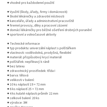
● vhodné pro každodenní použití
● Využití (školy, úřady, firmy i domácnosti)
● školní lékárničky a zdravotní místnosti
● kanceláře, úřady a administrativní pracoviště
● firemní provozy, dílny a pracovní zázemí
● domácí lékárničky pro běžné ošetření drobných poranění
● sportovní a volnočasové aktivity
● Technické informace
● typ produktu: univerzální náplast s polštářkem
● vlastnosti: voděodolná, prodyšná, flexibilní
● materiál: přizpůsobivý krycí materiál
● polštářek: nepřilnavý k ráně
● bez latexu
● zdravotnický prostředek: třída I
● barva: tělová
● velikosti v balení:
● 10 ks náplastí 19 × 72 mm
● 6 ks náplastí 25 × 72 mm
● 4 ks kulaté náplasti průměr 22 mm
● celkové balení: 20 ks
● výrobce: 3M