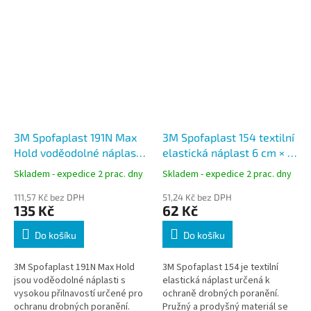
3M Spofaplast 191N Max
3M Spofaplast 154 textilní
Hold voděodolné náplasti,
elastická náplast 6 cm × 1
12 ks
m
Skladem - expedice 2 prac. dny
Skladem - expedice 2 prac. dny
111,57 Kč bez DPH
51,24 Kč bez DPH
135 Kč
62 Kč
Do košíku
Do košíku
3M Spofaplast 191N Max Hold
3M Spofaplast 154 je textilní
jsou voděodolné náplasti s
elastická náplast určená k
vysokou přilnavostí určené pro
ochraně drobných poranění.
ochranu drobných poranění.
Pružný a prodyšný materiál se