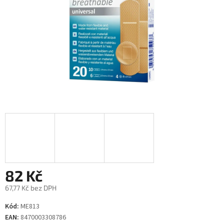
82 Kč
67,77 Kč bez DPH
Měrná
Kód:
ME813
cena:
EAN:
8470003308786