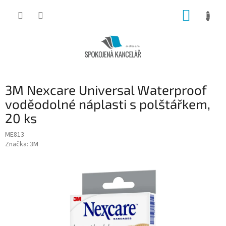
Přejít
NÁKUP
na
obsah
KOŠÍK
3M Nexcare Universal Waterproof
voděodolné náplasti s polštářkem,
20 ks
ME813
Značka:
3M