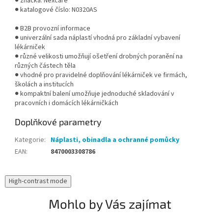
● značka: Nexcare
● katalogové číslo: N0320AS
● B2B provozní informace
● univerzální sada náplastí vhodná pro základní vybavení
lékárniček
● různé velikosti umožňují ošetření drobných poranění na
různých částech těla
● vhodné pro pravidelné doplňování lékárniček ve firmách,
školách a institucích
● kompaktní balení umožňuje jednoduché skladování v
pracovních i domácích lékárničkách
Doplňkové parametry
Kategorie
:
Náplasti, obinadla a ochranné pomůcky
EAN
:
8470003308786
High-contrast mode
Mohlo by Vás zajímat