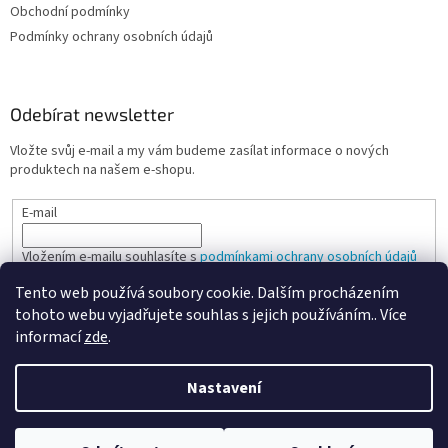
Obchodní podmínky
Podmínky ochrany osobních údajů
Odebírat newsletter
Vložte svůj e-mail a my vám budeme zasílat informace o nových
produktech na našem e-shopu.
E-mail
Vložením e-mailu souhlasíte s
podmínkami ochrany osobních údajů
Tento web používá soubory cookie. Dalším procházením
PŘIHLÁSIT SE
tohoto webu vyjadřujete souhlas s jejich používáním.. Více
informací
zde
.
Nastavení
Vytvořil Shoptet