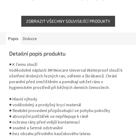
Flexibilní a prodyšný materiál
dobře přizpůsobuje pohybu
pomáhá udržet náplast na místě
pokožky a zajišťuje spolehlivé...
až...
ZOBRAZIT VŠECHNY SOUVISEJÍCÍ PRODUKTY
Popis
Diskuze
Detailní popis produktu
● K čemu slouží
Voděodolné náplasti 3M Nexcare Universal Waterproof slouží k
ošetření drobných řezných ran, odřenin a škrábanců. Chrání
poranění před znečištěním a pomáhají udržet ránu v
hygienickém prostředí při běžných denních činnostech.
● Hlavní výhody
● voděodolný a prodyšný krycí materiál
● flexibilní provedení přizpůsobující se pohybu pokožky
● absorpční polštářek se nepřilepuje k ráně
● ochrana rány před vnější kontaminací
● snadné a šetrné odstranění
● bez obsahu přírodního kaučukového latexu