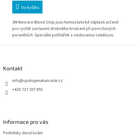
Do košíku
3M Nexcare Blood Stop jsou hemostatické náplasti určené
3M 
pro rychlé zastavení drobného krvácení při povrchových
vys
fort
poraněních. Speciální polštářek s oxidovanou celulózou
Fle
ých
pomáhá vytvořit ochrannou gelovou vrstvu při kontaktu s
až 
Z
krví. Balení obsahuje 14 náplastí v různých velikostech.
vel
á
p
a
Kontakt
t
info
@
spokojenakancelar.cz
í
+420 737 207 892
Informace pro vás
Podmínky doručování