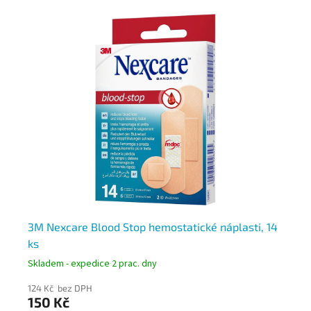
3M Nexcare Blood Stop hemostatické náplasti, 14
3M
ks
ná
Skladem - expedice 2 prac. dny
Skl
124 Kč bez DPH
112
150 Kč
13