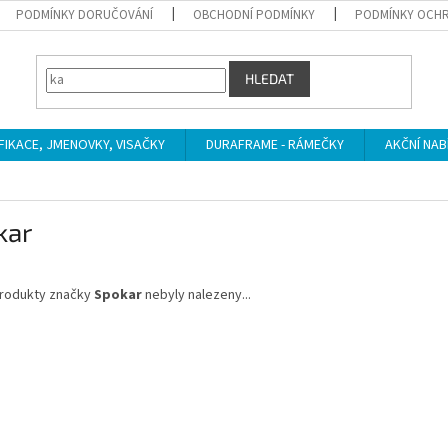
PODMÍNKY DORUČOVÁNÍ
OBCHODNÍ PODMÍNKY
PODMÍNKY OCHR
HLEDAT
IFIKACE, JMENOVKY, VISAČKY
DURAFRAME - RÁMEČKY
AKČNÍ NAB
kar
rodukty značky
Spokar
nebyly nalezeny...