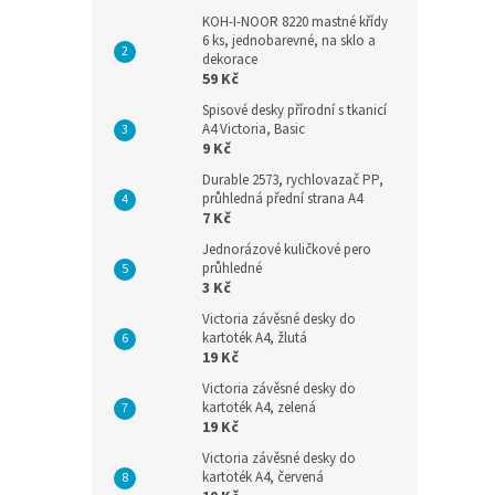
KOH-I-NOOR 8220 mastné křídy
6 ks, jednobarevné, na sklo a
dekorace
59 Kč
Spisové desky přírodní s tkanicí
A4 Victoria, Basic
9 Kč
Durable 2573, rychlovazač PP,
průhledná přední strana A4
7 Kč
Jednorázové kuličkové pero
průhledné
3 Kč
Victoria závěsné desky do
kartoték A4, žlutá
19 Kč
Victoria závěsné desky do
kartoték A4, zelená
19 Kč
Victoria závěsné desky do
kartoték A4, červená