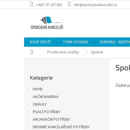
Přejít
+420 737 207 892
info@spokojenakancelar.cz
na
obsah
NOVÉ ZBOŽÍ
TORK HYGIENA
DURABLE - IDENT
Domů
Prodávané značky
Spokar
P
Spo
o
Přeskočit
s
Kategorie
kategorie
t
Žádné p
r
PAPÍR
a
AKČNÍ NABÍDKA
n
OBÁLKY
n
í
PSACÍ POTŘEBY
p
ARCHIVAČNÍ POTŘEBY
a
DROBNÉ KANCELÁŘSKÉ POTŘEBY