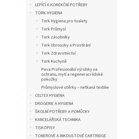
n
LEPÍCÍ A KOREKČNÍ POTŘEBY
e
TORK HYGIENA
l
Tork Hygiena pro toalety
Tork Průmysl
Tork zásobníky
Tork Ubrousky a Prostírání
Tork Zdravotnictví
Tork Kuchyně
Peva Profesionální výrobky na
ochranu, mytí a regeneraci lidské
pokožky
Průmyslové utěrky – netkaná textilie
CELTEX HYGIENA
DROGERIE A HYGIENA
ŠKOLNÍ POTŘEBY A POMŮCKY
KANCELÁŘSKÁ TECHNIKA
TISKOPISY
TONEROVÉ A INKOUSTOVÉ CARTRIDGE