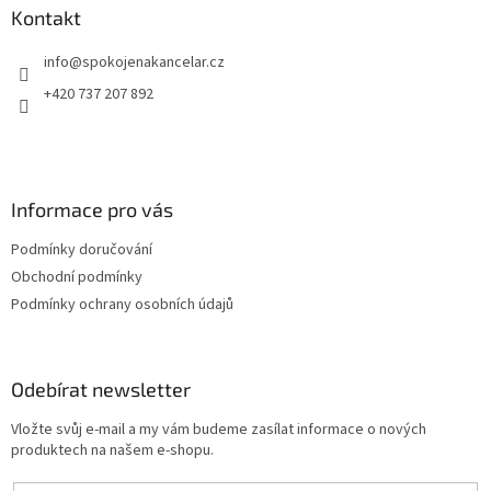
a
a
Kontakt
c
t
í
info
@
spokojenakancelar.cz
í
p
r
+420 737 207 892
v
k
y
v
ý
Informace pro vás
p
i
Podmínky doručování
s
u
Obchodní podmínky
Podmínky ochrany osobních údajů
Odebírat newsletter
Vložte svůj e-mail a my vám budeme zasílat informace o nových
produktech na našem e-shopu.