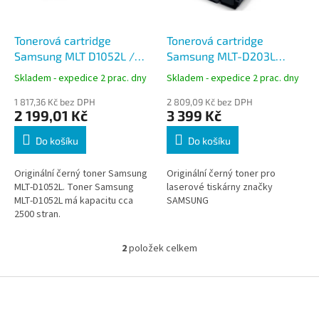
r
u
o
k
d
t
Tonerová cartridge
Tonerová cartridge
u
ů
Samsung MLT D1052L /
Samsung MLT-D203L
k
ELS, černá
černá, high capacity 5000
Skladem - expedice 2 prac. dny
Skladem - expedice 2 prac. dny
t
stran
ů
1 817,36 Kč bez DPH
2 809,09 Kč bez DPH
2 199,01 Kč
3 399 Kč
Do košíku
Do košíku
Originální černý toner Samsung
Originální černý toner pro
MLT-D1052L. Toner Samsung
laserové tiskárny značky
MLT-D1052L má kapacitu cca
SAMSUNG
2500 stran.
2
položek celkem
O
v
l
Z
á
á
d
p