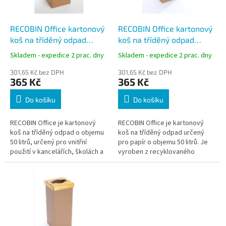
r
u
o
k
d
t
RECOBIN Office kartonový
RECOBIN Office kartonový
u
ů
koš na tříděný odpad
koš na tříděný odpad
k
PAPER, modrý, 50 l,
PAPÍR, modrý, 50 l,
Skladem - expedice 2 prac. dny
Skladem - expedice 2 prac. dny
t
recyklovaný
recyklovaný
ů
301,65 Kč bez DPH
301,65 Kč bez DPH
365 Kč
365 Kč
Do košíku
Do košíku
RECOBIN Office je kartonový
RECOBIN Office je kartonový
koš na tříděný odpad o objemu
koš na tříděný odpad určený
50 litrů, určený pro vnitřní
pro papír o objemu 50 litrů. Je
použití v kancelářích, školách a
vyroben z recyklovaného
domácnostech. Je vyroben z
kartonu, určen pro vnitřní
recyklovaného kartonu, je...
použití a díky stabilní
samostatně...