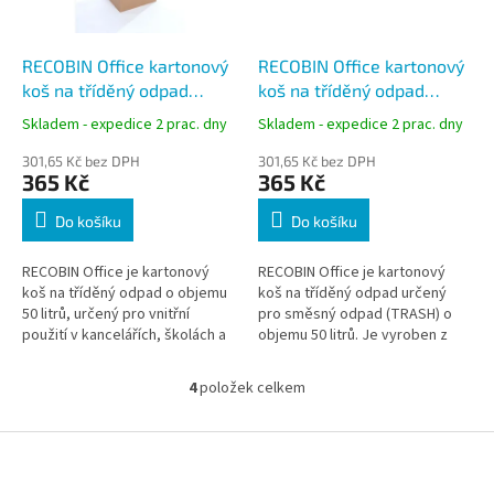
RECOBIN Office kartonový
RECOBIN Office kartonový
koš na tříděný odpad
koš na tříděný odpad
PLASTIC, žlutý, 50 l,
TRASH, černý, 50 l,
Skladem - expedice 2 prac. dny
Skladem - expedice 2 prac. dny
recyklovaný
recyklovaný
301,65 Kč bez DPH
301,65 Kč bez DPH
365 Kč
365 Kč
Do košíku
Do košíku
RECOBIN Office je kartonový
RECOBIN Office je kartonový
koš na tříděný odpad o objemu
koš na tříděný odpad určený
50 litrů, určený pro vnitřní
pro směsný odpad (TRASH) o
použití v kancelářích, školách a
objemu 50 litrů. Je vyroben z
domácnostech. Je vyroben ze
recyklovaného kartonu, určen
100% recyklovaného kartonu,...
pro vnitřní použití a díky
4
položek celkem
O
stabilní...
v
l
Z
á
á
d
p