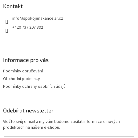
a
a
Kontakt
c
t
í
info
@
spokojenakancelar.cz
í
p
r
+420 737 207 892
v
k
y
v
ý
Informace pro vás
p
i
Podmínky doručování
s
u
Obchodní podmínky
Podmínky ochrany osobních údajů
Odebírat newsletter
Vložte svůj e-mail a my vám budeme zasílat informace o nových
produktech na našem e-shopu.