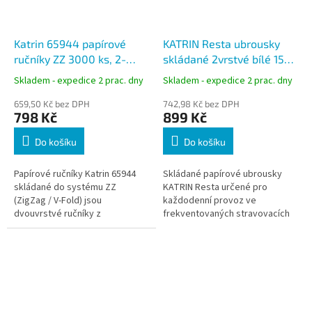
Katrin 65944 papírové
KATRIN Resta ubrousky
ručníky ZZ 3000 ks, 2-
skládané 2vrstvé bílé 155
vrstvé, recykl, bílé
× 255 mm 140 ks - 21 bal
Skladem - expedice 2 prac. dny
Skladem - expedice 2 prac. dny
659,50 Kč bez DPH
742,98 Kč bez DPH
798 Kč
899 Kč
Do košíku
Do košíku
Papírové ručníky Katrin 65944
Skládané papírové ubrousky
skládané do systému ZZ
KATRIN Resta určené pro
(ZigZag / V-Fold) jsou
každodenní provoz ve
dvouvrstvé ručníky z
frekventovaných stravovacích
recyklovaného papíru určené
zařízeních. Jsou vhodné pro
pro hygienické sušení rukou v
dávkování po jednom kuse ze
zásobnících. Balení...
stolních zásobníků a...