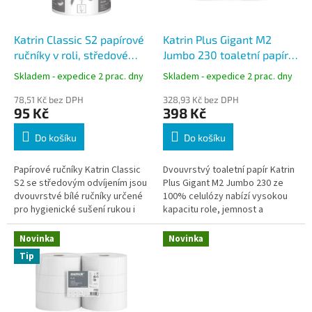
r
u
o
k
d
t
Katrin Classic S2 papírové
Katrin Plus Gigant M2
u
ů
ručníky v roli, středové
Jumbo 230 toaletní papír
k
odvíjení, 2-vrstvé, 60 m,
bílá celulóza, 2vrstvý, 180
Skladem - expedice 2 prac. dny
Skladem - expedice 2 prac. dny
t
bílé
m, 6 rolí
ů
78,51 Kč bez DPH
328,93 Kč bez DPH
95 Kč
398 Kč
Do košíku
Do košíku
Papírové ručníky Katrin Classic
Dvouvrstvý toaletní papír Katrin
S2 se středovým odvíjením jsou
Plus Gigant M2 Jumbo 230 ze
dvouvrstvé bílé ručníky určené
100% celulózy nabízí vysokou
pro hygienické sušení rukou i
kapacitu role, jemnost a
univerzální utírání v provozech.
pevnost papíru. Díky návinu 180
Díky návinu 60 m a...
m je ideální pro frekventované...
Novinka
Novinka
Tip