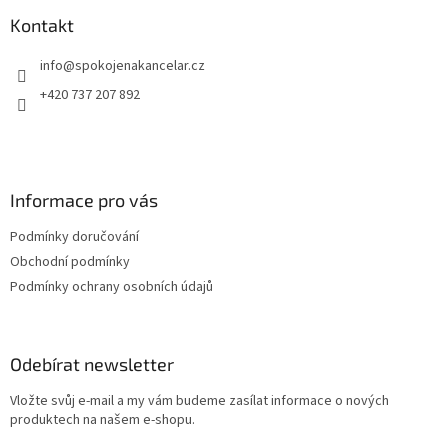
p
a
a
Kontakt
c
t
í
info
@
spokojenakancelar.cz
í
p
r
+420 737 207 892
v
k
y
v
ý
Informace pro vás
p
i
Podmínky doručování
s
u
Obchodní podmínky
Podmínky ochrany osobních údajů
Odebírat newsletter
Vložte svůj e-mail a my vám budeme zasílat informace o nových
produktech na našem e-shopu.