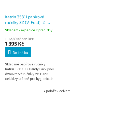
Katrin 35311 papírové
ručníky ZZ (V-Fold), 2-
vrstvé celulóza, 4000 ks,
Skladem - expedice 2 prac. dny
23 × 22,4 cm, Handy Pack
1 152,89 Kč bez DPH
1 395 Kč
Do košíku
Skládané papírové ručníky
Katrin 35311 ZZ Handy Pack jsou
dvouvrstvé ručníky ze 100%
celulózy určené pro hygienické
osušení rukou v sanitárních
prostorách. Díky systému ZZ /...
7
položek celkem
O
v
l
Z
á
á
d