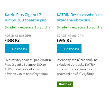
Katrin Plus Gigant L2
KATRIN Resta zásobník na
Jumbo 280 toaletní papír
skládané ubrousky
bílá celulóza, 2vrstvý, 250
přenosný
Skladem - expedice 2 prac. dny
Skladem - expedice 2 prac. dny
m, 6 rolí
403,31 Kč bez DPH
574,38 Kč bez DPH
488 Kč
695 Kč
Do košíku
Do košíku
Dvouvrstvý toaletní papír Katrin
Přenosný stolní zásobník na
Plus Gigant L2 Jumbo 280 ze
skládané ubrousky KATRIN
100% celulózy s dlouhým
určený pro restaurační a
návinen 250 m nabízí vysokou
provozní použití. Zajišťuje
kapacitu role, pevnost a
hygienické dávkování ubrousků
měkkost papíru. Ideální řešení
po jednom kuse bez nutnosti
Novinka
pro...
dotyku...