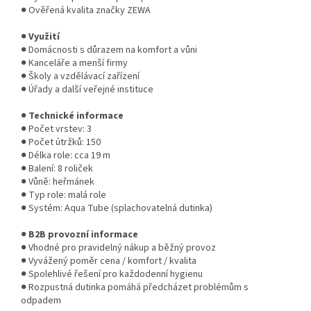
● Ověřená kvalita značky ZEWA
●
Využití
● Domácnosti s důrazem na komfort a vůni
● Kanceláře a menší firmy
● Školy a vzdělávací zařízení
● Úřady a další veřejné instituce
●
Technické informace
● Počet vrstev: 3
● Počet útržků: 150
● Délka role: cca 19 m
● Balení: 8 roliček
● Vůně: heřmánek
● Typ role: malá role
● Systém: Aqua Tube (splachovatelná dutinka)
●
B2B provozní informace
● Vhodné pro pravidelný nákup a běžný provoz
● Vyvážený poměr cena / komfort / kvalita
● Spolehlivé řešení pro každodenní hygienu
● Rozpustná dutinka pomáhá předcházet problémům s
odpadem