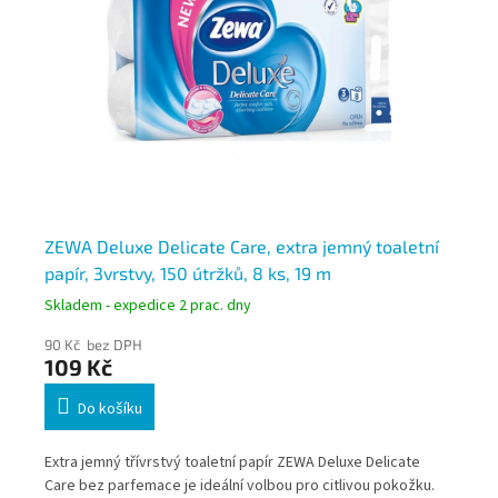
250
ZEWA Deluxe Delicate Care, extra jemný toaletní
ZE
papír, 3vrstvy, 150 útržků, 8 ks, 19 m
je
Skladem - expedice 2 prac. dny
Skl
90 Kč bez DPH
145
109 Kč
17
Do košíku
ý
Extra jemný třívrstvý toaletní papír ZEWA Deluxe Delicate
Pré
ři
Care bez parfemace je ideální volbou pro citlivou pokožku.
Del