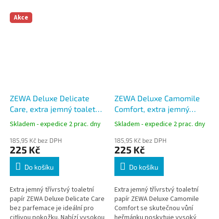
Akce
ZEWA Deluxe Delicate
ZEWA Deluxe Camomile
Care, extra jemný toaletní
Comfort, extra jemný
papír, 3vrstvy, 150 útržků,
toaletní papír, 3vrstvy, 150
Skladem - expedice 2 prac. dny
Skladem - expedice 2 prac. dny
16 ks, 19 m
útržků, 16 ks, 19 m
185,95 Kč bez DPH
185,95 Kč bez DPH
225 Kč
225 Kč
Do košíku
Do košíku
Extra jemný třívrstvý toaletní
Extra jemný třívrstvý toaletní
papír ZEWA Deluxe Delicate Care
papír ZEWA Deluxe Camomile
bez parfemace je ideální pro
Comfort se skutečnou vůní
citlivou pokožku. Nabízí vysokou
heřmánku poskytuje vysoký