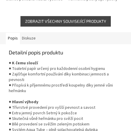
pevnost, spolehlivou hygienu a
komfort, pevnost a spolehlivou
komfort při...
hygienu při každodenním
používání....
ZOBRAZIT VŠECHNY SOUVISEJÍCÍ PRODUKTY
Popis
Diskuze
Detailní popis produktu
●
K čemu slouží
● Toaletní papír určený pro každodenní osobní hygienu
● Zajišťuje komfortní používání díky kombinaci jemnosti a
pevnosti
● Přispívá k příjemnému prostředí koupelny díky jemné vůni
heřmánku
●
Hlavní výhody
● Třívrstvé provedení pro vyšší pevnost a savost
● Extra jemný povrch šetrný k pokožce
● Skutečná vůně heřmánku pro svěží pocit
● Bílé provedení se svěžím zeleným potiskem
● Systém Aqua Tube – plně splachovatelná dutinka