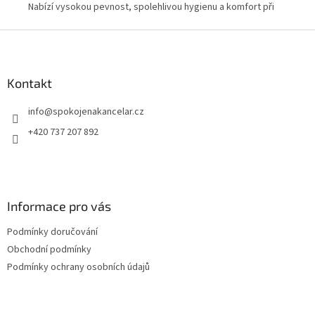
Nabízí vysokou pevnost, spolehlivou hygienu a komfort při
hyg
každodenním používání. Praktické balení 8 roliček je vhodné
a s
Z
pro domácnosti i menší provozy.
Bal
á
p
a
Kontakt
t
info
@
spokojenakancelar.cz
í
+420 737 207 892
Informace pro vás
Podmínky doručování
Obchodní podmínky
Podmínky ochrany osobních údajů