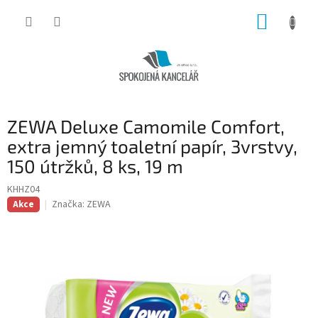
Přejít
NÁKUP
na
obsah
KOŠÍK
ZEWA Deluxe Camomile Comfort,
extra jemný toaletní papír, 3vrstvy,
150 útržků, 8 ks, 19 m
KHHZ04
Značka:
ZEWA
Akce