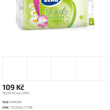
109 Kč
90,08 Kč bez DPH
Měrná
Kód:
KHHZ04
cena:
EAN:
7322541171708