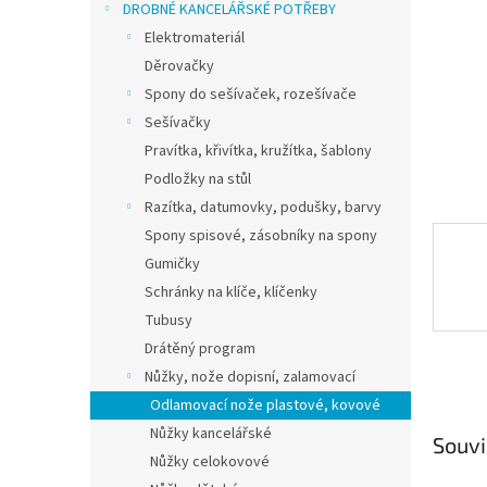
a
DROBNÉ KANCELÁŘSKÉ POTŘEBY
n
Elektromateriál
e
Děrovačky
l
Spony do sešívaček, rozešívače
Sešívačky
Pravítka, křivítka, kružítka, šablony
Podložky na stůl
Razítka, datumovky, podušky, barvy
Spony spisové, zásobníky na spony
Gumičky
Schránky na klíče, klíčenky
Tubusy
Drátěný program
Nůžky, nože dopisní, zalamovací
Odlamovací nože plastové, kovové
Nůžky kancelářské
Souvi
Nůžky celokovové