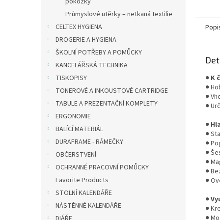
pokožky
zajišťu
Průmyslové utěrky – netkaná textilie
častém
CELTEX HYGIENA
Popi
DROGERIE A HYGIENA
ŠKOLNÍ POTŘEBY A POMŮCKY
Det
KANCELÁŘSKÁ TECHNIKA
TISKOPISY
●
K 
● Ho
TONEROVÉ A INKOUSTOVÉ CARTRIDGE
● Vh
TABULE A PREZENTAČNÍ KOMPLETY
● Ur
ERGONOMIE
●
Hl
BALÍCÍ MATERIÁL
● Sta
DURAFRAME - RÁMEČKY
● Po
● Še
OBČERSTVENÍ
● Ma
OCHRANNÉ PRACOVNÍ POMŮCKY
● Bez
Favorite Products
● Ov
STOLNÍ KALENDÁŘE
●
Vy
NÁSTĚNNÉ KALENDÁŘE
● Kre
● Mo
DIÁŘE