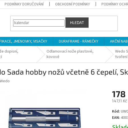
PODMÍNKY DORUČOVÁNÍ
OBCHODNÍ PODMÍNKY
PODMÍNKY OCHR
HLEDAT
IFIKACE, JMENOVKY, VISAČKY
DURAFRAME - RÁMEČKY
AKČNÍ NAB
že dopisní,
Odlamovací nože plastové,
Wedo Sa
cí
kovové
tvoření
 Sada hobby nožů včetně 6 čepelí, Ska
Wedo
178
147,11 K
Měrná
Kód:
UW0
cena:
EAN:
400
Sklade