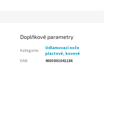
ajišťuje dlouhou
rastrem i čistou plochou
ři...
umožňuje univerzální použití v...
Doplňkové parametry
Odlamovací nože
Kategorie
:
plastové, kovové
EAN
:
4003801041186