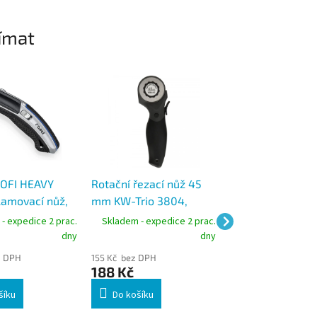
ímat
ROFI HEAVY
Rotační řezací nůž 45
Hobby skalpel 
amovací nůž,
mm KW-Trio 3804,
měkkou úchopvou
vé pouzdro,
ruční kotoučový řezač
pro kreativní tvo
- expedice 2 prac.
Skladem - expedice 2 prac.
Skladem - expedic
dny
dny
z DPH
155 Kč bez DPH
98 Kč bez DPH
188 Kč
118 Kč
šíku
Do košíku
Do košíku