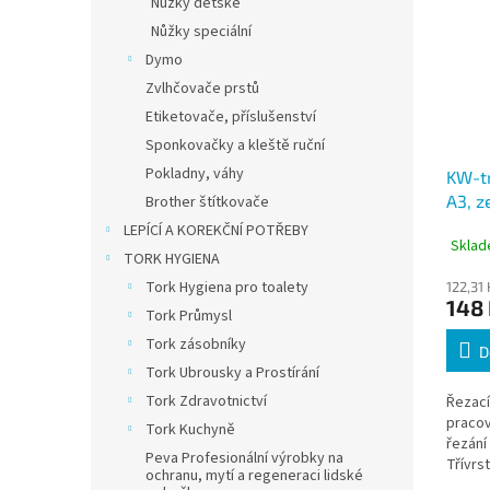
Nůžky dětské
Nůžky speciální
Dymo
Zvlhčovače prstů
Etiketovače, příslušenství
Sponkovačky a kleště ruční
Pokladny, váhy
KW-tr
A3, z
Brother štítkovače
PVC 
LEPÍCÍ A KOREKČNÍ POTŘEBY
Sklad
TORK HYGIENA
Tork Hygiena pro toalety
122,31
148
Tork Průmysl
Tork zásobníky
D
Tork Ubrousky a Prostírání
Tork Zdravotnictví
Řezací
pracov
Tork Kuchyně
řezání
Peva Profesionální výrobky na
Třívrs
ochranu, mytí a regeneraci lidské
samoz