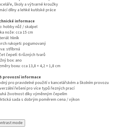
nceláře, školy a výtvarné kroužky
ácí dílny a lehké kutilské práce
chnické informace
p: hobby nůž / skalpel
lka nože: cca 15 cm
eriál: hliník
vrch rukojeti: pogumovaný
va: stříbrná
et čepelí: 6 různých tvarů
ožný box: ano
změry boxu: cca 13,8 × 4,2 × 1,8 cm
B provozní informace
odný pro pravidelné použití v kancelářském a školním provozu
verzální řešení pro více typů řezných prací
ouhá životnost díky výměnným čepelím
aktická sada s dobrým poměrem cena / výkon
ontrast mode