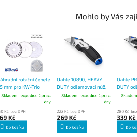
Mohlo by Vás zaj
áhradní rotační čepele
Dahle 10890, HEAVY
Dahle P
5 mm pro KW-Trio
DUTY odlamovací nůž,
DUTY odl
804, sada 3 ks (rovný,
celokovové pouzdro,
celokovo
Skladem - expedice 2 prac.
Skladem - expedice 2 prac.
Skladem 
lnkový, perforovaný)
stříbrný
stříbrný
dny
dny
40 Kč bez DPH
222 Kč bez DPH
280 Kč be
69 Kč
269 Kč
339 Kč
Do košíku
Do košíku
Do ko