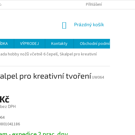
ANY OSOBNÍCH ÚDAJŮ
Přihlášení
NÁKUPNÍ
Prázdný košík
KOŠÍK
ÍDKA
VÝPRODEJ
Kontakty
Obchodní podmínky
da hobby nožů včetně 6 čepelí, Skalpel pro kreativní
lpel pro kreativní tvoření
UW064
 Kč
č bez DPH
64
3801041186
m - expedice 2 prac. dny