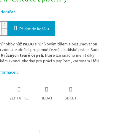
 doručení
Přidat do košíku
lní hobby nůž
WEDO
s hliníkovým tělem a pogumovanou
zónou je ideální pro jemné řezné a kutilské práce. Sada
e
6 různých tvarů čepelí
, které lze snadno měnit díky
ému konci. Vhodný pro práci s papírem, kartonem i fólií.
informace
ZEPTAT SE
HLÍDAT
SDÍLET