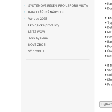
● Ka
SYSTÉMOVÉ ŘEŠENÍ PRO ÚSPORU MÍSTA
● Dom
KANCELÁŘSKÝ NÁBYTEK
●
Te
Vánoce 2025
● Ty
Ekologické produkty
● Dé
LEITZ WOW
● Mat
● Po
Tork hygiena
● Bar
NOVÉ ZBOŽÍ
● Poč
VÝPRODEJ
● Úl
● Ro
●
B2
● Vh
● Uni
● Dl
● Pr
High-c