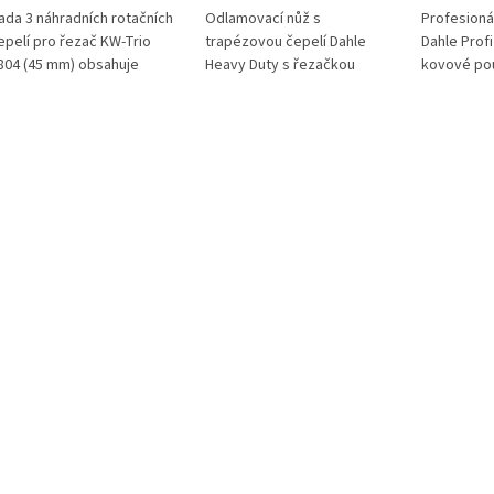
ada 3 náhradních rotačních
Odlamovací nůž s
Profesioná
epelí pro řezač KW-Trio
trapézovou čepelí Dahle
Dahle Profi
804 (45 mm) obsahuje
Heavy Duty s řezačkou
kovové po
ovný, vlnkový a perforovaný
balíkových pásek + 3
automatick
ez. Ideální pro přesné i
náhradní čepele černá /
obsahuje 4
reativní řezání papíru, fólií a
stříbrná
černá/stří
alších materiálů.