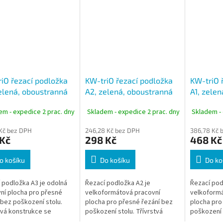
iO řezací podložka
KW-triO řezací podložka
KW-triO 
elená, oboustranná
A2, zelená, oboustranná
A1, zele
3 mm
PVC 3 mm
PVC 3 m
em - expedice 2 prac. dny
Skladem - expedice 2 prac. dny
Skladem - 
 Kč bez DPH
246,28 Kč bez DPH
386,78 Kč 
 Kč
298 Kč
468 Kč
o košíku
Do košíku
Do ko
 podložka A3 je odolná
Řezací podložka A2 je
Řezací pod
ní plocha pro přesné
velkoformátová pracovní
velkoformá
 bez poškození stolu.
plocha pro přesné řezání bez
plocha pro
tvá konstrukce se
poškození stolu. Třívrstvá
poškození s
acelujícím povrchem
konstrukce se samozacelujícím
konstrukce