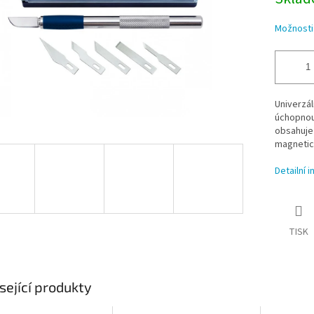
Možnosti
Univerzá
úchopnou 
obsahuj
magnetick
Detailní 
TISK
sející produkty