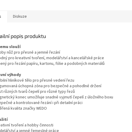
je dlouhou životnost i při
povrchem zajišťuje dlouhou
povrchem z
...
životnost i při...
životnost i p
s
Diskuze
ailní popis produktu
čemu slouží
bby nůž pro přesné a jemné řezání
odný pro kreativní tvoření, modelářství a kancelářské práce
čený pro řezání papíru, kartonu, fólie a podobných materiálů
avní výhody
bilní hliníkové tělo pro přesné vedení řezu
gumovaná úchopná zóna pro bezpečné a pohodlné držení
st různých tvarů čepelí pro různé typy řezů
gnetický konec umožňuje snadné vyjmutí čepelí z úložného boxu
pečné a kontrolované řezání i při detailní práci
ěřená kvalita značky WEDO
užití
ativní tvoření a hobby činnosti
delářství a jemné řemeslné práce