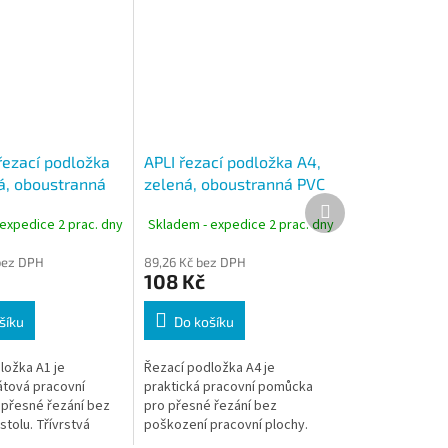
řezací podložka
APLI řezací podložka A4,
ná, oboustranná
zelená, oboustranná PVC
Další
m
2 mm
produkt
expedice 2 prac. dny
Skladem - expedice 2 prac. dny
bez DPH
89,26 Kč bez DPH
108 Kč
šíku
Do košíku
ložka A1 je
Řezací podložka A4 je
tová pracovní
praktická pracovní pomůcka
 přesné řezání bez
pro přesné řezání bez
tolu. Třívrstvá
poškození pracovní plochy.
 se samozacelujícím
Oboustranné provedení s