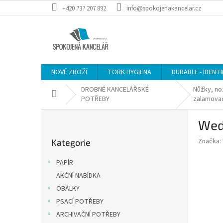
Přejít
+420 737 207 892
info@spokojenakancelar.cz
na
obsah
NOVÉ ZBOŽÍ
TORK HYGIENA
DURABLE - IDENT
DROBNÉ KANCELÁŘSKÉ
Nůžky, no
Domů
POTŘEBY
zalamova
P
Wedo
o
Přeskočit
s
Značka:
Kategorie
kategorie
t
r
PAPÍR
a
AKČNÍ NABÍDKA
n
OBÁLKY
n
í
PSACÍ POTŘEBY
p
ARCHIVAČNÍ POTŘEBY