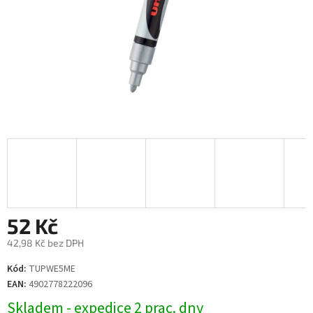
52 Kč
42,98 Kč bez DPH
Měrná
Kód:
TUPWE5ME
cena:
EAN:
4902778222096
Skladem - expedice 2 prac. dny