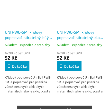
UNI PWE-5M, křídový
UNI PWE-5M, křídový
popisovač stíratelný, bílý,
popisovač stíratelný, zlatý,
kulatý hrot
kulatý hrot
Skladem - expedice 2 prac. dny
Skladem - expedice 2 prac. dny
42,98 Kč bez DPH
42,98 Kč bez DPH
52 Kč
52 Kč
Do košíku
Do košíku
Křídový popisovač Uni Ball PWE-
Křídový popisovač Uni Ball PWE-
5M je popisovač pro psaní na
5M je popisovač pro psaní na
všech nesavých a hladkých
všech nesavých a hladkých
materiálech jako je sklo, plast a
materiálech jako je sklo, plast a
podobně.
podobně.