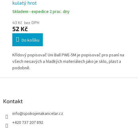
kulatý hrot
si
Skladem - expedice 2 prac. dny
Skl
43 Kč bez DPH
65
52 Kč
79
Do košíku
 na
Křídový popisovač Uni Ball PWE-5M je popisovač pro psaní na
Kří
a
všech nesavých a hladkých materiálech jako je sklo, plast a
vše
podobně.
po
Z
á
p
a
Kontakt
t
info
@
spokojenakancelar.cz
í
+420 737 207 892