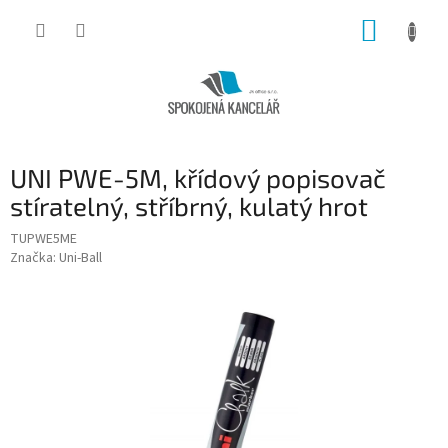
Přejít
NÁKUP
na
obsah
KOŠÍK
UNI PWE-5M, křídový popisovač
stíratelný, stříbrný, kulatý hrot
TUPWE5ME
Značka:
Uni-Ball