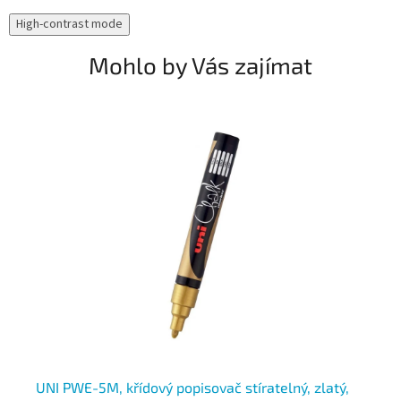
High-contrast mode
Mohlo by Vás zajímat
ý
UNI PWE-5M, křídový popisovač stíratelný, zlatý,
UN