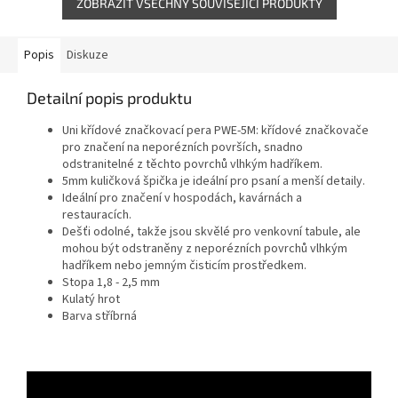
ZOBRAZIT VŠECHNY SOUVISEJÍCÍ PRODUKTY
Popis
Diskuze
Detailní popis produktu
Uni křídové značkovací pera PWE-5M: křídové značkovače
pro značení na neporézních površích, snadno
odstranitelné z těchto povrchů vlhkým hadříkem.
5mm kuličková špička je ideální pro psaní a menší detaily.
Ideální pro značení v hospodách, kavárnách a
restauracích.
Dešťi odolné, takže jsou skvělé pro venkovní tabule, ale
mohou být odstraněny z neporézních povrchů vlhkým
hadříkem nebo jemným čisticím prostředkem.
Stopa 1,8 - 2,5 mm
Kulatý hrot
Barva stříbrná