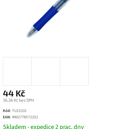
44 Kč
36,36 Kč bez DPH
Měrná
Kód:
TU15231
cena:
EAN:
4902778572252
Skladem - expedice 2 prac. dny