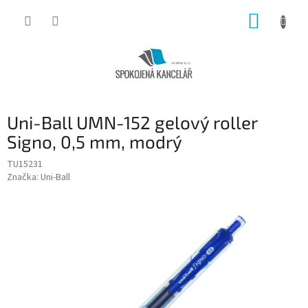
Přejít
NÁKUP
na
obsah
KOŠÍK
Uni-Ball UMN-152 gelový roller
Signo, 0,5 mm, modrý
TU15231
Značka:
Uni-Ball