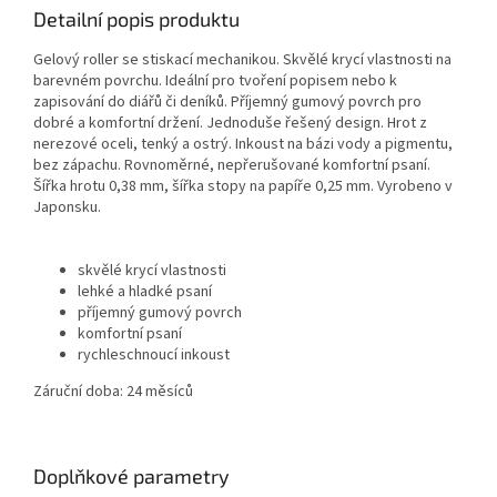
Detailní popis produktu
Gelový roller se stiskací mechanikou. Skvělé krycí vlastnosti na
barevném povrchu. Ideální pro tvoření popisem nebo k
zapisování do diářů či deníků. Příjemný gumový povrch pro
dobré a komfortní držení. Jednoduše řešený design. Hrot z
nerezové oceli, tenký a ostrý. Inkoust na bázi vody a pigmentu,
bez zápachu. Rovnoměrné, nepřerušované komfortní psaní.
Šířka hrotu 0,38 mm, šířka stopy na papíře 0,25 mm. Vyrobeno v
Japonsku.
skvělé krycí vlastnosti
lehké a hladké psaní
příjemný gumový povrch
komfortní psaní
rychleschnoucí inkoust
Záruční doba: 24 měsíců
Doplňkové parametry