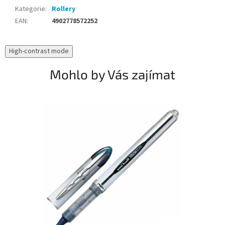
Kategorie
:
Rollery
EAN
:
4902778572252
High-contrast mode
Mohlo by Vás zajímat