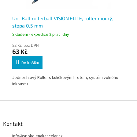
m
Uni-Ball rollerball VISION ELITE, roller modrý,
Ro
stopa 0,5 mm
hr
Skladem - expedice 2 prac. dny
Skl
52 Kč bez DPH
37
63 Kč
4
Do košíku
šíře
Jednorázový Roller s kuličkovým hrotem, systém volného
Kul
inkoustu.
kre
Z
á
p
a
Kontakt
t
info
@
spokojenakancelar.cz
í