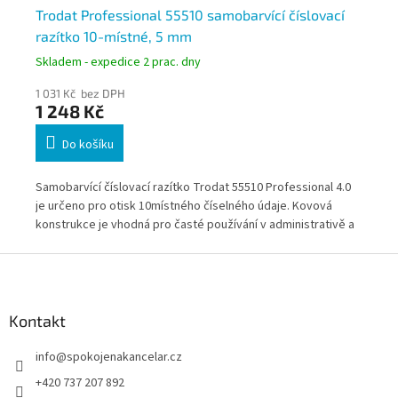
Trodat Professional 55510 samobarvící číslovací
Tr
razítko 10-místné, 5 mm
ra
Skladem - expedice 2 prac. dny
Skl
1 031 Kč bez DPH
1 4
1 248 Kč
1 
Do košíku
 je
Samobarvící číslovací razítko Trodat 55510 Professional 4.0
Sam
je určeno pro otisk 10místného číselného údaje. Kovová
je 
konstrukce je vhodná pro časté používání v administrativě a
kon
 s
účetnictví. Určeno pro firmy, úřady i školní provoz s
úče
Z
pravidelnou potřebou číslování dokumentů.
víc
á
p
a
Kontakt
t
info
@
spokojenakancelar.cz
í
+420 737 207 892