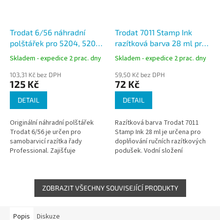
Trodat 6/56 náhradní
Trodat 7011 Stamp Ink
polštářek pro 5204, 5206,
razítková barva 28 ml pro
5460
podušky
Skladem - expedice 2 prac. dny
Skladem - expedice 2 prac. dny
103,31 Kč bez DPH
59,50 Kč bez DPH
125 Kč
72 Kč
DETAIL
DETAIL
Originální náhradní polštářek
Razítková barva Trodat 7011
Trodat 6/56 je určen pro
Stamp Ink 28 ml je určena pro
samobarvicí razítka řady
doplňování ručních razítkových
Professional. Zajišťuje
podušek. Vodní složení
rovnoměrný a čistý otisk při
umožňuje rychlé doplnění a
každodenním použití. Vhodný
rovnoměrný otisk. Vhodná pro
pro školy, úřady...
firmy,...
ZOBRAZIT VŠECHNY SOUVISEJÍCÍ PRODUKTY
Popis
Diskuze