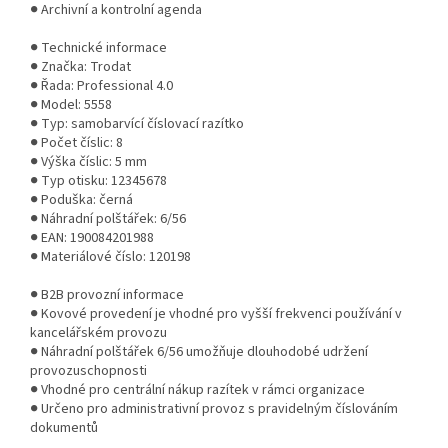
● Archivní a kontrolní agenda
● Technické informace
● Značka: Trodat
● Řada: Professional 4.0
● Model: 5558
● Typ: samobarvící číslovací razítko
● Počet číslic: 8
● Výška číslic: 5 mm
● Typ otisku: 12345678
● Poduška: černá
● Náhradní polštářek: 6/56
● EAN: 190084201988
● Materiálové číslo: 120198
● B2B provozní informace
● Kovové provedení je vhodné pro vyšší frekvenci používání v
kancelářském provozu
● Náhradní polštářek 6/56 umožňuje dlouhodobé udržení
provozuschopnosti
● Vhodné pro centrální nákup razítek v rámci organizace
● Určeno pro administrativní provoz s pravidelným číslováním
dokumentů