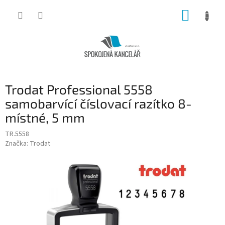
Přejít
NÁKUP
na
obsah
KOŠÍK
Trodat Professional 5558
samobarvící číslovací razítko 8-
místné, 5 mm
TR.5558
Značka:
Trodat