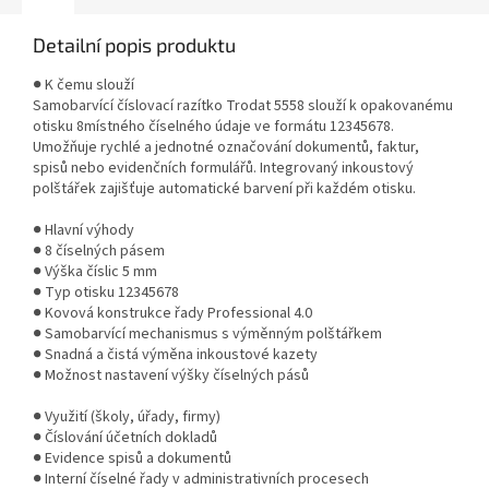
Detailní popis produktu
● K čemu slouží
Samobarvící číslovací razítko Trodat 5558 slouží k opakovanému
otisku 8místného číselného údaje ve formátu 12345678.
Umožňuje rychlé a jednotné označování dokumentů, faktur,
spisů nebo evidenčních formulářů. Integrovaný inkoustový
polštářek zajišťuje automatické barvení při každém otisku.
● Hlavní výhody
● 8 číselných pásem
● Výška číslic 5 mm
● Typ otisku 12345678
● Kovová konstrukce řady Professional 4.0
● Samobarvící mechanismus s výměnným polštářkem
● Snadná a čistá výměna inkoustové kazety
● Možnost nastavení výšky číselných pásů
● Využití (školy, úřady, firmy)
● Číslování účetních dokladů
● Evidence spisů a dokumentů
● Interní číselné řady v administrativních procesech