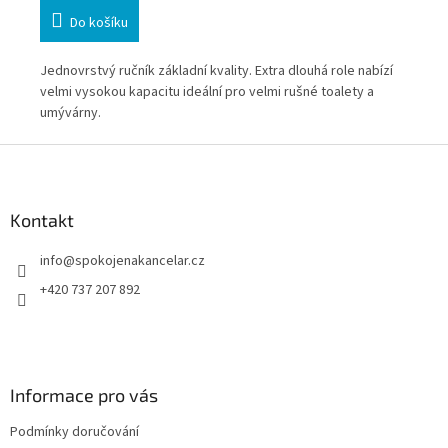
Do košíku
Jednovrstvý ručník základní kvality. Extra dlouhá role nabízí
Dvo
velmi vysokou kapacitu ideální pro velmi rušné toalety a
umývárny.
Z
á
p
a
Kontakt
t
info
@
spokojenakancelar.cz
í
+420 737 207 892
Informace pro vás
Podmínky doručování