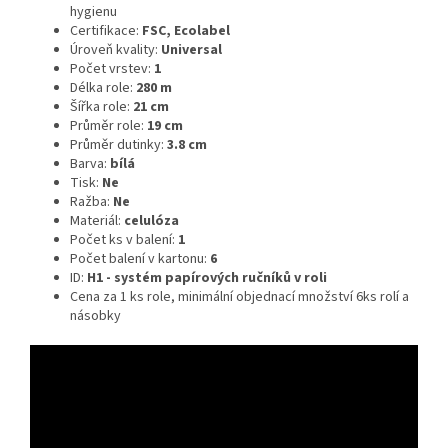
hygienu
Certifikace:
FSC, Ecolabel
Úroveň kvality:
Universal
Počet vrstev:
1
Délka role:
280 m
Šířka role:
21 cm
Průměr role:
19 cm
Průměr dutinky:
3.8 cm
Barva:
bílá
Tisk:
Ne
Ražba:
Ne
Materiál:
celulóza
Počet ks v balení:
1
Počet balení v kartonu:
6
ID:
H1 - systém papírových ručníků v roli
Cena za 1 ks role, minimální objednací množství 6ks rolí a
násobky