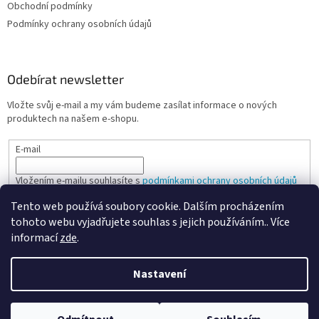
Obchodní podmínky
Podmínky ochrany osobních údajů
Odebírat newsletter
Vložte svůj e-mail a my vám budeme zasílat informace o nových
produktech na našem e-shopu.
E-mail
Vložením e-mailu souhlasíte s
podmínkami ochrany osobních údajů
Tento web používá soubory cookie. Dalším procházením
PŘIHLÁSIT SE
tohoto webu vyjadřujete souhlas s jejich používáním.. Více
informací
zde
.
Nastavení
Vytvořil Shoptet