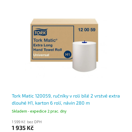
Tork Matic 120059, ručníky v roli bílé 2 vrstvé extra
To
dlouhé H1, karton 6 rolí, návin 280 m
ro
Skladem - expedice 2 prac. dny
Skl
1 599 Kč bez DPH
1 2
1 935 Kč
1 