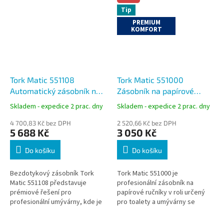
Tip
PREMIUM
KOMFORT
Tork Matic 551108
Tork Matic 551000
Automatický zásobník na
Zásobník na papírové
papírové ručníky v roli s
ručníky v roli bílý, H1
Skladem - expedice 2 prac. dny
Skladem - expedice 2 prac. dny
Intuition™ senzorem,
černý, H1
4 700,83 Kč bez DPH
2 520,66 Kč bez DPH
5 688 Kč
3 050 Kč
Do košíku
Do košíku
Bezdotykový zásobník Tork
Tork Matic 551000 je
Matic 551108 představuje
profesionální zásobník na
prémiové řešení pro
papírové ručníky v roli určený
profesionální umývárny, kde je
pro toalety a umývárny se
kladen důraz na hygienu,
střední až vysokou
reprezentativní vzhled a
návštěvností. Díky výdeji po