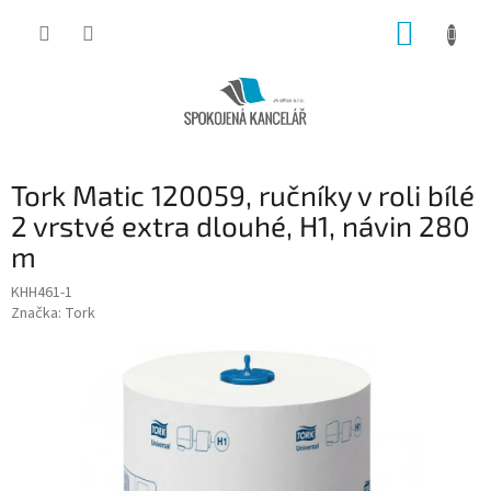
Přejít
NÁKUP
na
obsah
KOŠÍK
Tork Matic 120059, ručníky v roli bílé
2 vrstvé extra dlouhé, H1, návin 280
m
KHH461-1
Značka:
Tork