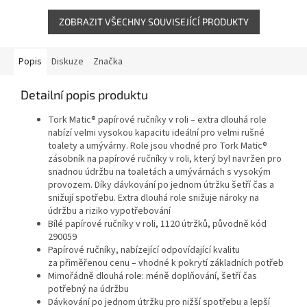
efektivní provoz. Díky...
jednotlivých útržcích...
ZOBRAZIT VŠECHNY SOUVISEJÍCÍ PRODUKTY
Popis
Diskuze
Značka
Detailní popis produktu
Tork Matic® papírové ručníky v roli – extra dlouhá role
nabízí velmi vysokou kapacitu ideální pro velmi rušné
toalety a umývárny. Role jsou vhodné pro Tork Matic®
zásobník na papírové ručníky v roli, který byl navržen pro
snadnou údržbu na toaletách a umývárnách s vysokým
provozem. Díky dávkování po jednom útržku šetří čas a
snižují spotřebu. Extra dlouhá role snižuje nároky na
údržbu a riziko vypotřebování
Bílé papírové ručníky v roli, 1120 útržků, původně kód
290059
Papírové ručníky, nabízející odpovídající kvalitu
za přiměřenou cenu – vhodné k pokrytí základních potřeb
Mimořádně dlouhá role: méně doplňování, šetří čas
potřebný na údržbu
Dávkování po jednom útržku pro nižší spotřebu a lepší