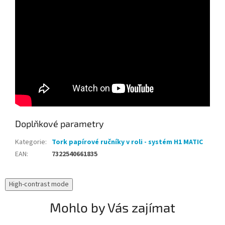
Doplňkové parametry
Kategorie
:
Tork papírové ručníky v roli - systém H1 MATIC
EAN
:
7322540661835
High-contrast mode
Mohlo by Vás zajímat