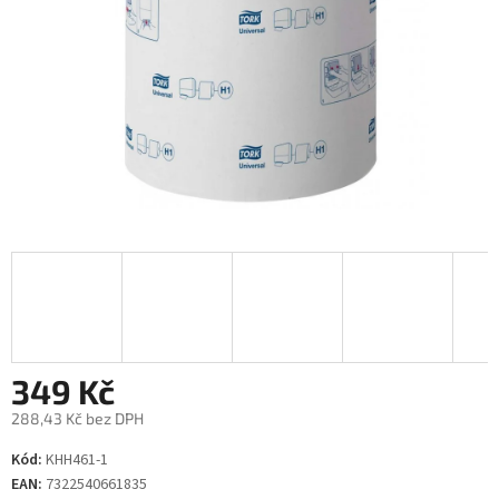
349 Kč
288,43 Kč bez DPH
Měrná
Kód:
KHH461-1
cena:
EAN:
7322540661835