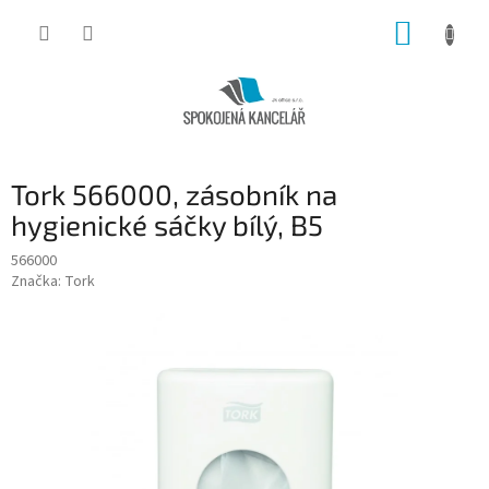
Přejít
NÁKUP
na
obsah
KOŠÍK
Tork 566000, zásobník na
hygienické sáčky bílý, B5
566000
Značka:
Tork