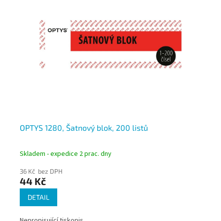
OPTYS 1280, Šatnový blok, 200 listů
Ce
m
Skladem - expedice 2 prac. dny
Skl
36 Kč bez DPH
6 K
44 Kč
7 
DETAIL
Nepropisující tiskopis.
Per