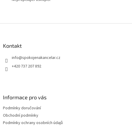
pov
Z
á
p
a
Kontakt
t
info
@
spokojenakancelar.cz
í
+420 737 207 892
Informace pro vás
Podmínky doručování
Obchodní podmínky
Podmínky ochrany osobních údajů