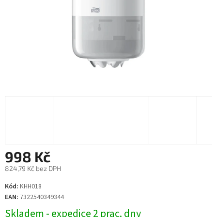
998 Kč
824,79 Kč bez DPH
Měrná
Kód:
KHH018
cena:
EAN:
7322540349344
Skladem - expedice 2 prac. dny