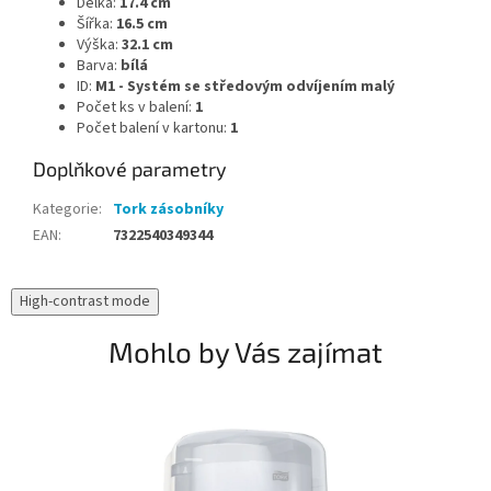
Délka:
17.4 cm
Šířka:
16.5 cm
Výška:
32.1 cm
Barva:
bílá
ID:
M1 - Systém se středovým odvíjením malý
Počet ks v balení:
1
Počet balení v kartonu:
1
Doplňkové parametry
Kategorie
:
Tork zásobníky
EAN
:
7322540349344
High-contrast mode
Mohlo by Vás zajímat