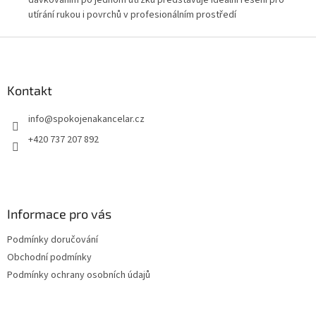
utírání rukou i povrchů v profesionálním prostředí
čer
Z
á
p
a
Kontakt
t
info
@
spokojenakancelar.cz
í
+420 737 207 892
Informace pro vás
Podmínky doručování
Obchodní podmínky
Podmínky ochrany osobních údajů