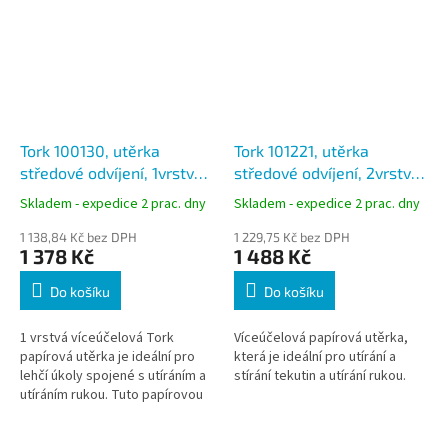
Tork 100130, utěrka
Tork 101221, utěrka
středové odvíjení, 1vrstvá
středové odvíjení, 2vrstvá
bílá, návin 120 m, M1,
bílá, návin 75m, M1, karton
Skladem - expedice 2 prac. dny
Skladem - expedice 2 prac. dny
karton 11 rolí
11 rolí
1 138,84 Kč bez DPH
1 229,75 Kč bez DPH
1 378 Kč
1 488 Kč
Do košíku
Do košíku
1 vrstvá víceúčelová Tork
Víceúčelová papírová utěrka,
papírová utěrka je ideální pro
která je ideální pro utírání a
lehčí úkoly spojené s utíráním a
stírání tekutin a utírání rukou.
utíráním rukou. Tuto papírovou
utěrku lze použít v Tork® Mini
zásobníku na role se...