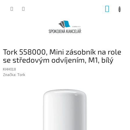
Přejít
NÁKUP
na
obsah
KOŠÍK
Tork 558000, Mini zásobník na role
se středovým odvíjením, M1, bílý
KHH018
Značka:
Tork