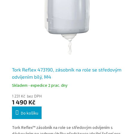
Tork Reflex 473190, zásobník na role se středovým
To
odvíjením bílý, M4
od
Skladem - expedice 2 prac. dny
Skl
1 231 Kč bez DPH
1 3
1 490 Kč
1 
Do košíku
Tork Reflex™ zásobník na role se středovým odvíjením s
Zás
dávkováním po jednom útržku představuje ideální řešení pro
odv