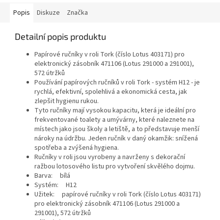
Popis
Diskuze
Značka
Detailní popis produktu
Papírové ručníky v roli Tork (číslo Lotus 403171) pro
elektronický zásobník 471106 (Lotus 291000 a 291001),
572 útržků
Používání papírových ručníků v roli Tork - systém H12 - je
rychlá, efektivní, spolehlivá a ekonomická cesta, jak
zlepšit hygienu rukou.
Tyto ručníky mají vysokou kapacitu, která je ideální pro
frekventované toalety a umývárny, které naleznete na
místech jako jsou školy a letiště, a to představuje menší
nároky na údržbu. Jeden ručník v daný okamžik: snížená
spotřeba a zvýšená hygiena.
Ručníky v roli jsou vyrobeny a navrženy s dekorační
ražbou lotosového listu pro vytvoření skvělého dojmu.
Barva: bílá
Systém: H12
Užitek: papírové ručníky v roli Tork (číslo Lotus 403171)
pro elektronický zásobník 471106 (Lotus 291000 a
291001), 572 útržků