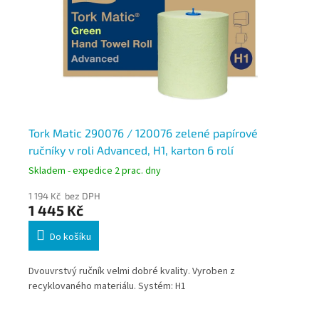
Tork Matic 290076 / 120076 zelené papírové
To
ručníky v roli Advanced, H1, karton 6 rolí
Ad
Skladem - expedice 2 prac. dny
Skl
1 194 Kč bez DPH
215
1 445 Kč
2
Do košíku
Dvouvrstvý ručník velmi dobré kvality. Vyroben z
Dvo
recyklovaného materiálu. Systém: H1