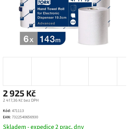
2 925 Kč
2 417,36 Kč bez DPH
Měrná
Kód:
471113
cena:
EAN:
7322540656930
Skladem - expedice 2 prac. dny