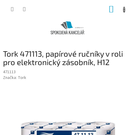
Přejít
NÁKUP
na
obsah
KOŠÍK
Tork 471113, papírové ručníky v roli
pro elektronický zásobník, H12
471113
Značka:
Tork