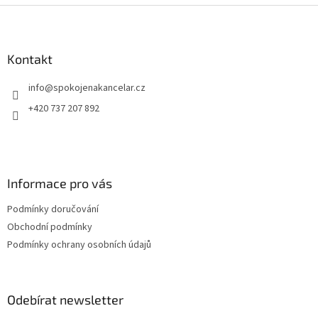
Z
á
p
a
Kontakt
t
info
@
spokojenakancelar.cz
í
+420 737 207 892
Informace pro vás
Podmínky doručování
Obchodní podmínky
Podmínky ochrany osobních údajů
Odebírat newsletter