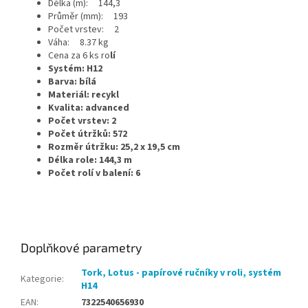
Délka (m): 144,3
Průměr (mm): 193
Počet vrstev: 2
Váha: 8.37 kg
Cena za 6 ks ro
lí
Systém: H12
Barva: bílá
Materiál: recykl
Kvalita: advanced
Počet vrstev: 2
Počet útržků: 572
Rozměr útržku: 25,2 x 19,5 cm
Délka role: 144,3 m
Počet rolí v balení: 6
Doplňkové parametry
Tork, Lotus - papírové ručníky v roli, systém
Kategorie
:
H14
EAN
:
7322540656930