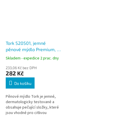
Tork 520501, jemné
pěnové mýdlo Premium, 1
litr - 2500 dávek, S4
Skladem - expedice 2 prac. dny
233,06 Kč bez DPH
282 Kč
Do košíku
Pěnové mýdlo Tork je jemné,
dermatologicky testované a
obsahuje pečující složky, které
jsou vhodné pro citlivou
pokožku při častém mytí rukou.