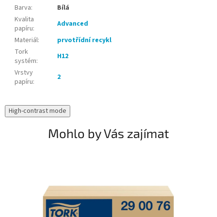
Barva
:
Bílá
Kvalita
Advanced
papíru
:
Materiál
:
prvotřídní recykl
Tork
H12
systém
:
Vrstvy
2
papíru
:
High-contrast mode
Mohlo by Vás zajímat