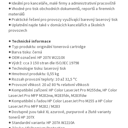
● Ideální pro kanceláře, malé firmy a administrativní pracoviště
● Vhodné pro tisk obchodních dokumentů, reportů a firemních
materiálů
● Praktické řešení pro provozy využívající barevný laserový tisk
● Uplatnění najde také v domácích kancelářích a školních
provozech
●
Technické informace
● Typ produktu: originální tonerová cartridge
● Barva tisku: černá
● OEM označení: HP 207X W2210X
● Výdrž: cca 3 150 stran dle ISO/IEC 19798
● Technologie tisku: laserový tisk
● Hmotnost produktu: 0,55 kg
● Rozsah provozní teploty: 10 až 32,5 °C
● Provozní vlhkost: 20 až 80 % relativní vlhkosti
● Kompatibilní zařízení: HP Color LaserJet Pro M255dw, HP Color
LaserJet Pro MFP M282nw, M283fdn, M283fdw
● Kompatibilní s řadou HP Color LaserJet Pro M255 a HP Color
LaserJet Pro MFP M282 / M283
● Dostupné jsou také XL azurové, purpurové a žluté varianty
tonerů HP 207X
● Standardní varianta: HP 207A W2210A