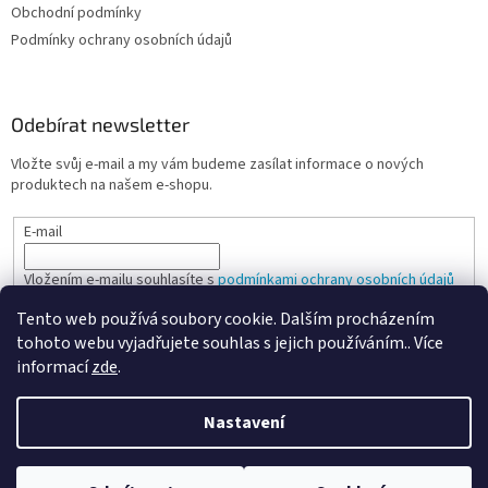
Obchodní podmínky
Podmínky ochrany osobních údajů
Odebírat newsletter
Vložte svůj e-mail a my vám budeme zasílat informace o nových
produktech na našem e-shopu.
E-mail
Vložením e-mailu souhlasíte s
podmínkami ochrany osobních údajů
Tento web používá soubory cookie. Dalším procházením
PŘIHLÁSIT SE
tohoto webu vyjadřujete souhlas s jejich používáním.. Více
informací
zde
.
Nastavení
Vytvořil Shoptet