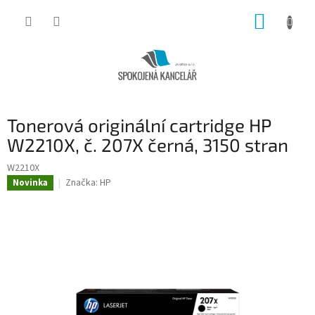
Přejít
NÁKUP
na
obsah
KOŠÍK
Tonerová originální cartridge HP
W2210X, č. 207X černá, 3150 stran
W2210X
Značka:
HP
Novinka