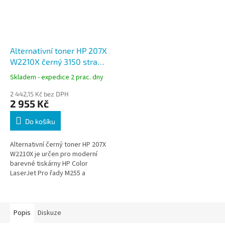
Alternativní toner HP 207X
W2210X černý 3150 stran
ActiveJet Supreme
Skladem - expedice 2 prac. dny
2 442,15 Kč bez DPH
2 955 Kč
Do košíku
Alternativní černý toner HP 207X
W2210X je určen pro moderní
barevné tiskárny HP Color
LaserJet Pro řady M255 a
multifunkční zařízení M283.
Nabízí spolehlivý tisk s výdrží až
3...
Popis
Diskuze