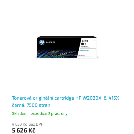
N
A
Tonerová originální cartridge HP W2030X, č. 415X
To
černá, 7500 stran
če
Skladem - expedice 2 prac. dny
Skl
4 650 Kč bez DPH
3 5
5 626 Kč
4 