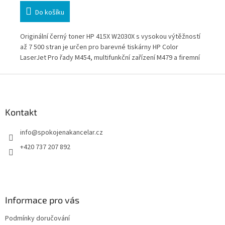
Do košíku
00
Originální černý toner HP 415X W2030X s vysokou výtěžností
Ori
0 a
až 7 500 stran je určen pro barevné tiskárny HP Color
str
livé
LaserJet Pro řady M454, multifunkční zařízení M479 a firemní
a m
řady HP Color LaserJet Enterprise M455 a M480. Spolehlivé
a f
Z
ová
řešení pro kanceláře a firmy s vyšším objemem barevného
tex
á
o
tisku, kde je důležitá dlouhá výdrž, ostrý tisk a
pro
p
bezproblémový provoz. Osvědčeno pro každodenní
profesionální použití.
a
Kontakt
t
info
@
spokojenakancelar.cz
í
+420 737 207 892
Informace pro vás
Podmínky doručování