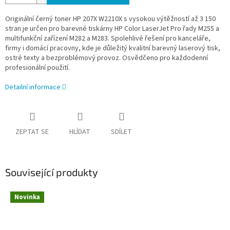
Originální černý toner HP 207X W2210X s vysokou výtěžností až 3 150
stran je určen pro barevné tiskárny HP Color LaserJet Pro řady M255 a
multifunkční zařízení M282 a M283. Spolehlivé řešení pro kanceláře,
firmy i domácí pracovny, kde je důležitý kvalitní barevný laserový tisk,
ostré texty a bezproblémový provoz. Osvědčeno pro každodenní
profesionální použití.
Detailní informace
ZEPTAT SE
HLÍDAT
SDÍLET
Související produkty
Novinka