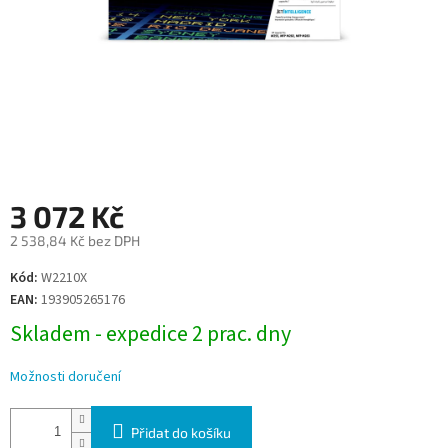
3 072 Kč
2 538,84 Kč bez DPH
Měrná
Kód:
W2210X
cena:
EAN:
193905265176
Skladem - expedice 2 prac. dny
Možnosti doručení
Přidat do košíku