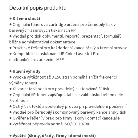
Detailní popis produktu
●
K čemu slouží
● Originální tonerová cartridge určená pro černobílý tisk v
barevných laserových tiskárnách HP
● Vhodná pro tisk dokumentů, reportů, prezentací, formulářů i
běžné administrativní dokumentace
● Praktické řešení pro každodenní kancelářský a firemní provoz
● Kompatibilní s tiskárnami HP Color LaserJet Pro a
multifunkčními zařízeními MFP
●
Hlavní výhody
● Vysoká výtěžnost až 3 150 stran pomáhá snížit frekvenci
výměny toneru
● XL varianta vhodná pro pravidelný a intenzivnější tisk
● Originální HP toner zajišťuje stabilní kvalitu tisku během celé
životnosti
● Ostrý tisk textů a spolehlivý provoz při pravidelném používání
● Vhodné pro černobílý i kombinovaný barevný kancelářský tisk
● Ověřené řešení v praxi pro firmy, školy i domácí kanceláře
● Výtěžnost odpovídá normě ISO/IEC 19798
●
Využití (školy, úřady, firmy i domácnosti)