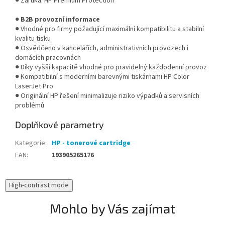
● Záruka: HP Premium Protection
●
B2B provozní informace
● Vhodné pro firmy požadující maximální kompatibilitu a stabilní
kvalitu tisku
● Osvědčeno v kancelářích, administrativních provozech i
domácích pracovnách
● Díky vyšší kapacitě vhodné pro pravidelný každodenní provoz
● Kompatibilní s moderními barevnými tiskárnami HP Color
LaserJet Pro
● Originální HP řešení minimalizuje riziko výpadků a servisních
problémů
Doplňkové parametry
Kategorie
:
HP - tonerové cartridge
EAN
:
193905265176
High-contrast mode
Mohlo by Vás zajímat