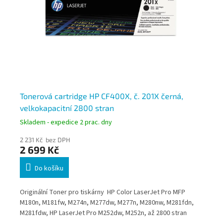
Tonerová cartridge HP CF400X, č. 201X černá,
To
velkokapacitní 2800 stran
če
Skladem - expedice 2 prac. dny
Skl
2 231 Kč bez DPH
1 8
2 699 Kč
2 
Do košíku
Originální Toner pro tiskárny HP Color LaserJet Pro MFP
Ori
M180n, M181fw, M274n, M277dw, M277n, M280nw, M281fdn,
str
M281fdw, HP LaserJet Pro M252dw, M252n, až 2800 stran
M15