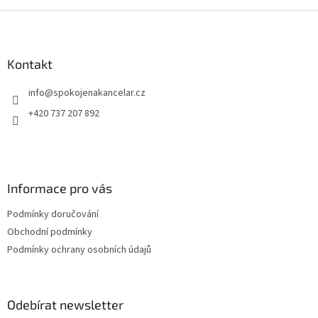
i
sta
Z
á
p
a
Kontakt
t
info
@
spokojenakancelar.cz
í
+420 737 207 892
Informace pro vás
Podmínky doručování
Obchodní podmínky
Podmínky ochrany osobních údajů
Odebírat newsletter