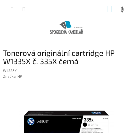
Přejít
NÁKUP
na
obsah
KOŠÍK
Tonerová originální cartridge HP
W1335X č. 335X černá
W1335X
Značka:
HP