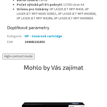
Barva toneru:
černá
Počet výtisků při 5% pokrytí:
13700 stran A4
Určeno pro tiskárny
: HP LASERJET MFP M438, HP
LASERJET MFP M438 SERIES, HP LASERJET MFP M438DN,
HP LASERJET MFP M438N, HP LASERJET MFP M438NDA
Doplňkové parametry
Kategorie
:
HP - tonerové cartridge
EAN
:
194441101836
High-contrast mode
Mohlo by Vás zajímat