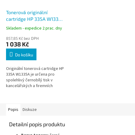
Tonerová originální
cartridge HP 335A W1335A
černá, 7400 stran
Skladem - expedice 2 prac. dny
857,85 Kč bez DPH
1 038 Kč
Do košíku
Originální tonerová cartridge HP
335A W1335A je určena pro
spolehlivý černobílý tisk v
kancelářských a firemních
provozech. Nabízí ostrý tisk
dokumentů, stabilní kvalitu
výstupů...
Popis
Diskuze
Detailní popis produktu