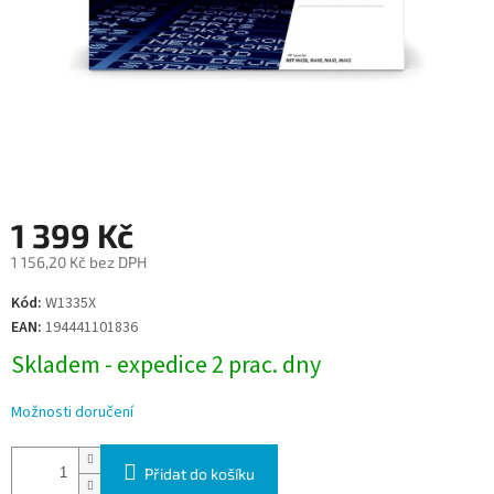
1 399 Kč
1 156,20 Kč bez DPH
Měrná
Kód:
W1335X
cena:
EAN:
194441101836
Skladem - expedice 2 prac. dny
Možnosti doručení
Přidat do košíku