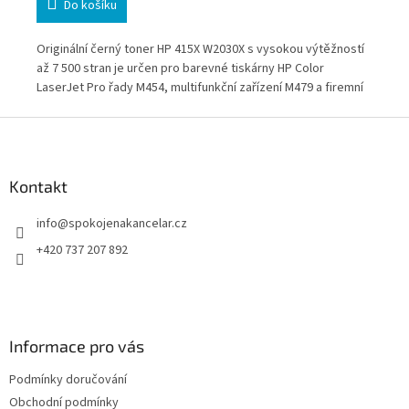
Do košíku
00
Originální černý toner HP 415X W2030X s vysokou výtěžností
Ori
0 a
až 7 500 stran je určen pro barevné tiskárny HP Color
10 
livé
LaserJet Pro řady M454, multifunkční zařízení M479 a firemní
M50
řady HP Color LaserJet Enterprise M455 a M480. Spolehlivé
a a
Z
ová
řešení pro kanceláře a firmy s vyšším objemem barevného
důl
á
o
tisku, kde je důležitá dlouhá výdrž, ostrý tisk a
spo
p
bezproblémový provoz. Osvědčeno pro každodenní
pou
profesionální použití.
a
Kontakt
t
info
@
spokojenakancelar.cz
í
+420 737 207 892
Informace pro vás
Podmínky doručování
Obchodní podmínky