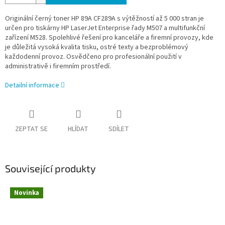
Originální černý toner HP 89A CF289A s výtěžností až 5 000 stran je
určen pro tiskárny HP LaserJet Enterprise řady M507 a multifunkční
zařízení M528. Spolehlivé řešení pro kanceláře a firemní provozy, kde
je důležitá vysoká kvalita tisku, ostré texty a bezproblémový
každodenní provoz. Osvědčeno pro profesionální použití v
administrativě i firemním prostředí.
Detailní informace
ZEPTAT SE
HLÍDAT
SDÍLET
Související produkty
Novinka