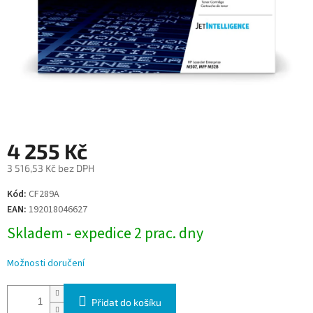
4 255 Kč
3 516,53 Kč bez DPH
Měrná
Kód:
CF289A
cena:
EAN:
192018046627
Skladem - expedice 2 prac. dny
Možnosti doručení
Přidat do košíku