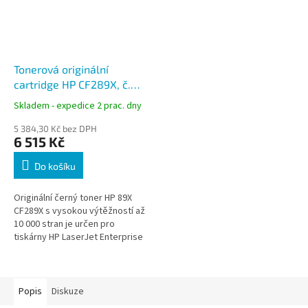
Tonerová originální
cartridge HP CF289X, č.
89X černá, 10000 stran
Skladem - expedice 2 prac. dny
5 384,30 Kč bez DPH
6 515 Kč
Do košíku
Originální černý toner HP 89X
CF289X s vysokou výtěžností až
10 000 stran je určen pro
tiskárny HP LaserJet Enterprise
řady M507 a multifunkční
zařízení M528. Spolehlivé
řešení...
Popis
Diskuze