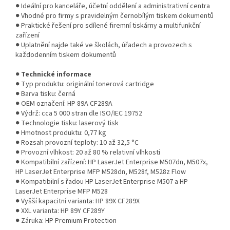
● Ideální pro kanceláře, účetní oddělení a administrativní centra
● Vhodné pro firmy s pravidelným černobílým tiskem dokumentů
● Praktické řešení pro sdílené firemní tiskárny a multifunkční
zařízení
● Uplatnění najde také ve školách, úřadech a provozech s
každodenním tiskem dokumentů
●
Technické informace
● Typ produktu: originální tonerová cartridge
● Barva tisku: černá
● OEM označení: HP 89A CF289A
● Výdrž: cca 5 000 stran dle ISO/IEC 19752
● Technologie tisku: laserový tisk
● Hmotnost produktu: 0,77 kg
● Rozsah provozní teploty: 10 až 32,5 °C
● Provozní vlhkost: 20 až 80 % relativní vlhkosti
● Kompatibilní zařízení: HP LaserJet Enterprise M507dn, M507x,
HP LaserJet Enterprise MFP M528dn, M528f, M528z Flow
● Kompatibilní s řadou HP LaserJet Enterprise M507 a HP
LaserJet Enterprise MFP M528
● Vyšší kapacitní varianta: HP 89X CF289X
● XXL varianta: HP 89Y CF289Y
● Záruka: HP Premium Protection