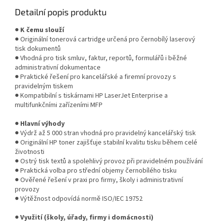
Detailní popis produktu
●
K čemu slouží
● Originální tonerová cartridge určená pro černobílý laserový
tisk dokumentů
● Vhodná pro tisk smluv, faktur, reportů, formulářů i běžné
administrativní dokumentace
● Praktické řešení pro kancelářské a firemní provozy s
pravidelným tiskem
● Kompatibilní s tiskárnami HP LaserJet Enterprise a
multifunkčními zařízeními MFP
●
Hlavní výhody
● Výdrž až 5 000 stran vhodná pro pravidelný kancelářský tisk
● Originální HP toner zajišťuje stabilní kvalitu tisku během celé
životnosti
● Ostrý tisk textů a spolehlivý provoz při pravidelném používání
● Praktická volba pro střední objemy černobílého tisku
● Ověřené řešení v praxi pro firmy, školy i administrativní
provozy
● Výtěžnost odpovídá normě ISO/IEC 19752
●
Využití (školy, úřady, firmy i domácnosti)