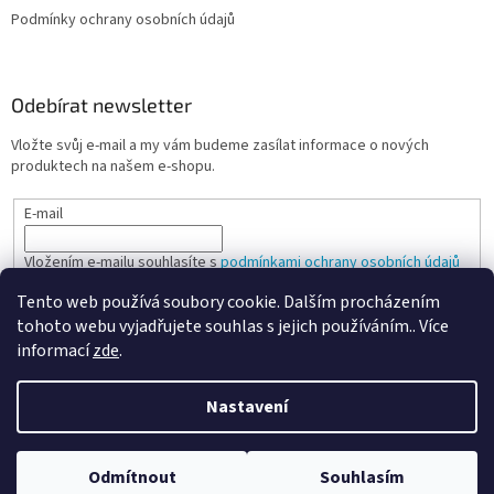
Podmínky ochrany osobních údajů
Odebírat newsletter
Vložte svůj e-mail a my vám budeme zasílat informace o nových
produktech na našem e-shopu.
E-mail
Vložením e-mailu souhlasíte s
podmínkami ochrany osobních údajů
Tento web používá soubory cookie. Dalším procházením
PŘIHLÁSIT SE
tohoto webu vyjadřujete souhlas s jejich používáním.. Více
informací
zde
.
Nastavení
Vytvořil Shoptet
Odmítnout
Souhlasím
Copyright 2026
Spokojená kancelář
. Všechna práva vyhrazena.