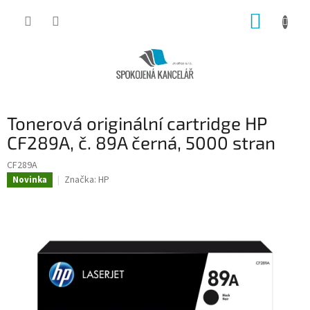
Přejít
NÁKUP
na
obsah
KOŠÍK
Tonerová originální cartridge HP
CF289A, č. 89A černá, 5000 stran
CF289A
Značka:
HP
Novinka