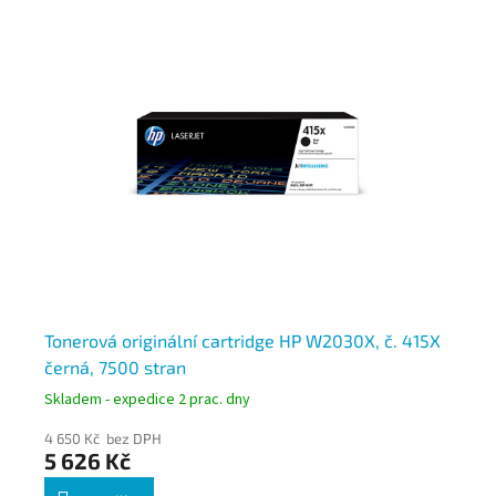
N
A
Tonerová originální cartridge HP W2030X, č. 415X
To
černá, 7500 stran
če
Skladem - expedice 2 prac. dny
Skl
4 650 Kč bez DPH
5 3
5 626 Kč
6 