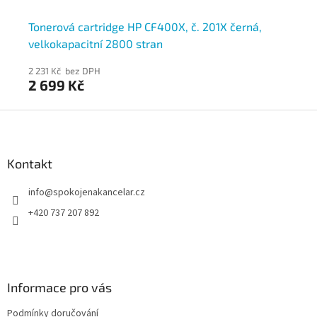
Tonerová cartridge HP CF400X, č. 201X černá,
To
velkokapacitní 2800 stran
2 231 Kč bez DPH
1 4
2 699 Kč
1 
Z
á
p
a
Kontakt
t
info
@
spokojenakancelar.cz
í
+420 737 207 892
Informace pro vás
Podmínky doručování