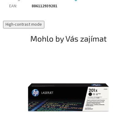
EAN
:
886112939281
High-contrast mode
Mohlo by Vás zajímat