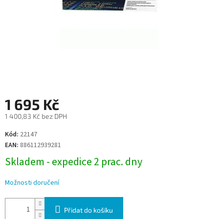
1 695 Kč
1 400,83 Kč bez DPH
Měrná
Kód:
22147
cena:
EAN:
886112939281
Skladem - expedice 2 prac. dny
Možnosti doručení
Přidat do košíku