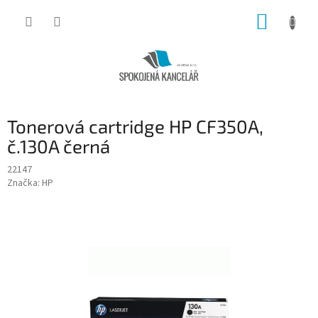
Přejít
NÁKUP
na
obsah
KOŠÍK
Tonerová cartridge HP CF350A,
č.130A černá
22147
Značka:
HP