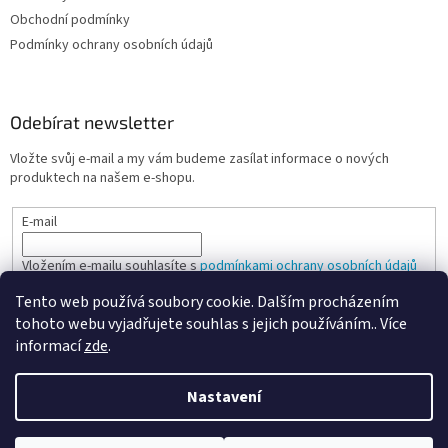
Obchodní podmínky
Podmínky ochrany osobních údajů
Odebírat newsletter
Vložte svůj e-mail a my vám budeme zasílat informace o nových
produktech na našem e-shopu.
E-mail
Vložením e-mailu souhlasíte s
podmínkami ochrany osobních údajů
Tento web používá soubory cookie. Dalším procházením
PŘIHLÁSIT SE
tohoto webu vyjadřujete souhlas s jejich používáním.. Více
informací
zde
.
Nastavení
Vytvořil Shoptet