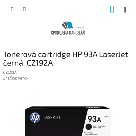
Přejít
NÁKUP
na
obsah
KOŠÍK
Tonerová cartridge HP 93A LaserJet
černá, CZ192A
CZ192A
Značka:
Xerox