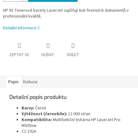
HP 93 Tonerové kazety LaserJet zajišťují tisk firemních dokumentů v
profesionální kvalitě.
Detailní informace
ZEPTAT SE
HLÍDAT
SDÍLET
Popis
Diskuze
Detailní popis produktu
Barvy:
Černá
Výtěžnost (černobíle):
12 000 stran
Kompatibilita:
Multifunkční tiskárna HP LaserJet Pro
M435nw
CZ 192A