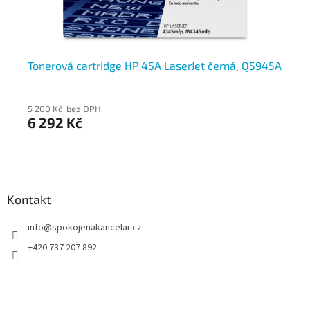
Tonerová cartridge HP 45A LaserJet černá, Q5945A
To
5 200 Kč bez DPH
4 9
6 292 Kč
5 
Z
á
p
a
Kontakt
t
info
@
spokojenakancelar.cz
í
+420 737 207 892