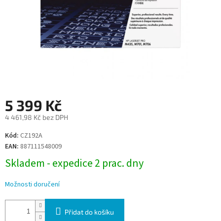
5 399 Kč
4 461,98 Kč bez DPH
Měrná
Kód:
CZ192A
cena:
EAN:
887111548009
Skladem - expedice 2 prac. dny
Možnosti doručení
Přidat do košíku