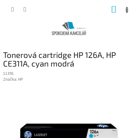
Přejít
NÁKUP
na
obsah
KOŠÍK
Tonerová cartridge HP 126A, HP
CE311A, cyan modrá
11391
Značka:
HP