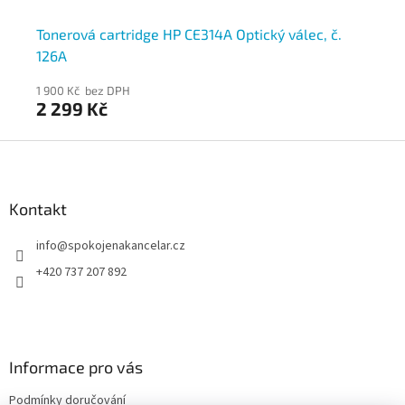
Tonerová cartridge HP CE314A Optický válec, č.
To
126A
1 900 Kč bez DPH
1 4
2 299 Kč
1 
Z
á
p
a
Kontakt
t
info
@
spokojenakancelar.cz
í
+420 737 207 892
Informace pro vás
Podmínky doručování