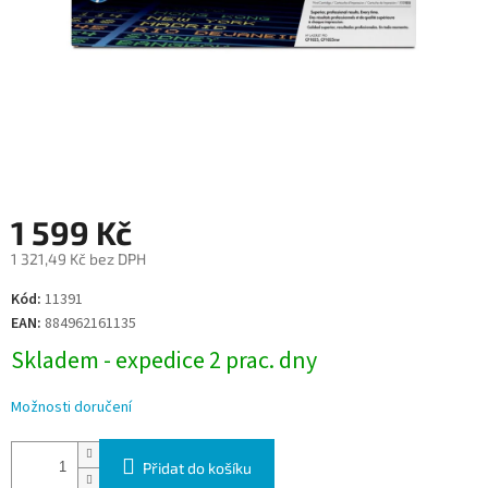
1 599 Kč
1 321,49 Kč bez DPH
Měrná
Kód:
11391
cena:
EAN:
884962161135
Skladem - expedice 2 prac. dny
Možnosti doručení
Přidat do košíku