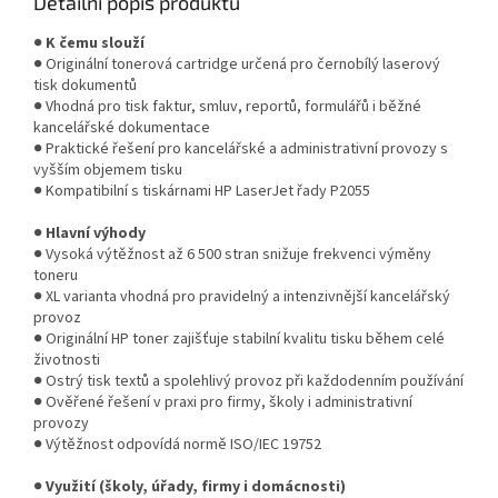
Detailní popis produktu
●
K čemu slouží
● Originální tonerová cartridge určená pro černobílý laserový
tisk dokumentů
● Vhodná pro tisk faktur, smluv, reportů, formulářů i běžné
kancelářské dokumentace
● Praktické řešení pro kancelářské a administrativní provozy s
vyšším objemem tisku
● Kompatibilní s tiskárnami HP LaserJet řady P2055
●
Hlavní výhody
● Vysoká výtěžnost až 6 500 stran snižuje frekvenci výměny
toneru
● XL varianta vhodná pro pravidelný a intenzivnější kancelářský
provoz
● Originální HP toner zajišťuje stabilní kvalitu tisku během celé
životnosti
● Ostrý tisk textů a spolehlivý provoz při každodenním používání
● Ověřené řešení v praxi pro firmy, školy i administrativní
provozy
● Výtěžnost odpovídá normě ISO/IEC 19752
●
Využití (školy, úřady, firmy i domácnosti)