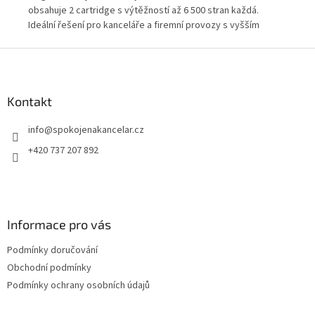
a
obsahuje 2 cartridge s výtěžností až 6 500 stran každá.
vys
Ideální řešení pro kanceláře a firemní provozy s vyšším
adm
de
objemem černobílého tisku, kde je důležitá dlouhá výdrž,
dok
Z
oz.
stabilní kvalita a nižší frekvence objednávek spotřebního
spo
á
materiálu. Určeno pro tiskárny HP LaserJet P2055.
Osv
p
pro
a
Kontakt
t
info
@
spokojenakancelar.cz
í
+420 737 207 892
Informace pro vás
Podmínky doručování
Obchodní podmínky
Podmínky ochrany osobních údajů