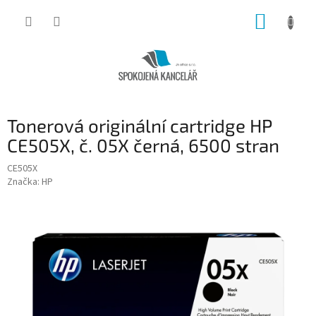
Přejít
NÁKUP
na
obsah
KOŠÍK
Tonerová originální cartridge HP
CE505X, č. 05X černá, 6500 stran
CE505X
Značka:
HP