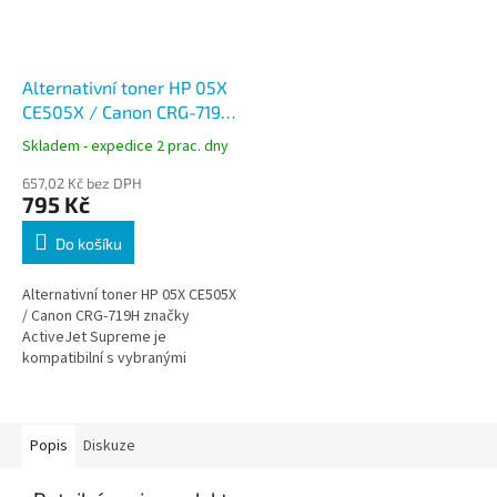
Alternativní toner HP 05X
CE505X / Canon CRG-719H
černý 6500 stran ActiveJet
Skladem - expedice 2 prac. dny
Supreme
657,02 Kč bez DPH
795 Kč
Do košíku
Alternativní toner HP 05X CE505X
/ Canon CRG-719H značky
ActiveJet Supreme je
kompatibilní s vybranými
tiskárnami HP LaserJet a Canon
i-SENSYS. Nabízí vysokou
kapacitu až 6500...
Popis
Diskuze