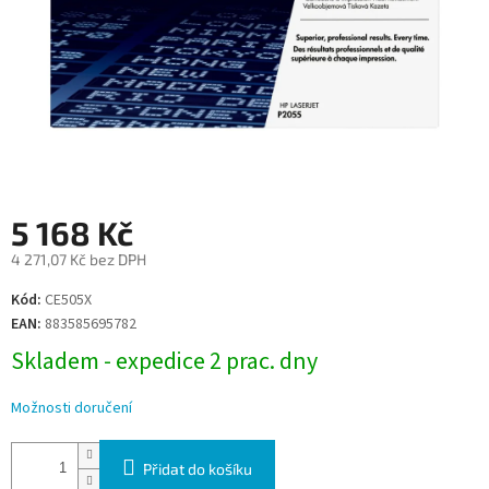
5 168 Kč
4 271,07 Kč bez DPH
Měrná
Kód:
CE505X
cena:
EAN:
883585695782
Skladem - expedice 2 prac. dny
Možnosti doručení
Přidat do košíku