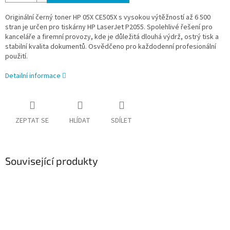
Originální černý toner HP 05X CE505X s vysokou výtěžností až 6 500
stran je určen pro tiskárny HP LaserJet P2055. Spolehlivé řešení pro
kanceláře a firemní provozy, kde je důležitá dlouhá výdrž, ostrý tisk a
stabilní kvalita dokumentů. Osvědčeno pro každodenní profesionální
použití.
Detailní informace
ZEPTAT SE
HLÍDAT
SDÍLET
Související produkty