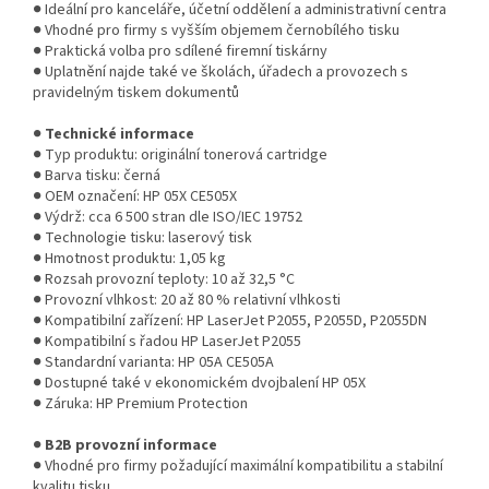
● Ideální pro kanceláře, účetní oddělení a administrativní centra
● Vhodné pro firmy s vyšším objemem černobílého tisku
● Praktická volba pro sdílené firemní tiskárny
● Uplatnění najde také ve školách, úřadech a provozech s
pravidelným tiskem dokumentů
●
Technické informace
● Typ produktu: originální tonerová cartridge
● Barva tisku: černá
● OEM označení: HP 05X CE505X
● Výdrž: cca 6 500 stran dle ISO/IEC 19752
● Technologie tisku: laserový tisk
● Hmotnost produktu: 1,05 kg
● Rozsah provozní teploty: 10 až 32,5 °C
● Provozní vlhkost: 20 až 80 % relativní vlhkosti
● Kompatibilní zařízení: HP LaserJet P2055, P2055D, P2055DN
● Kompatibilní s řadou HP LaserJet P2055
● Standardní varianta: HP 05A CE505A
● Dostupné také v ekonomickém dvojbalení HP 05X
● Záruka: HP Premium Protection
●
B2B provozní informace
● Vhodné pro firmy požadující maximální kompatibilitu a stabilní
kvalitu tisku