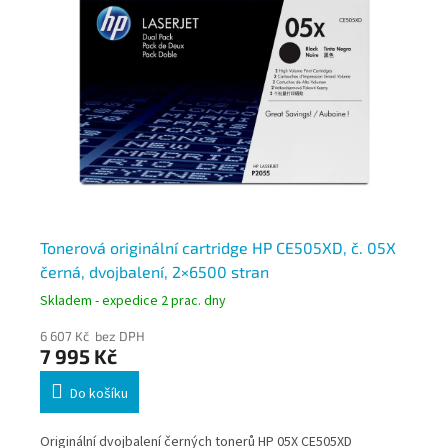
Tonerová originální cartridge HP CE505XD, č. 05X
To
černá, dvojbalení, 2×6500 stran
če
Skladem - expedice 2 prac. dny
Skl
6 607 Kč bez DPH
7 6
7 995 Kč
9 
Do košíku
 až
Originální dvojbalení černých tonerů HP 05X CE505XD
Ori