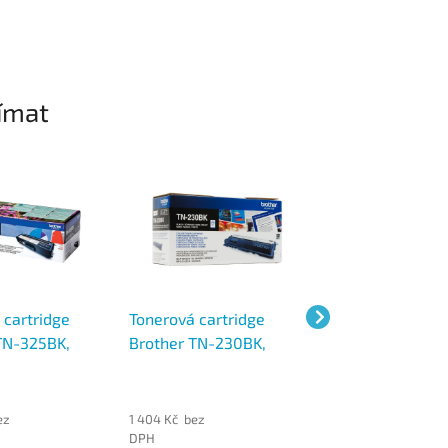
ímat
 cartridge
Tonerová cartridge
Tonerová cartrid
TN-325BK,
Brother TN-230BK,
Brother TN3600X
černá
černá, 6000 stra
ez
1 404 Kč bez
3 302 Kč bez
DPH
DPH