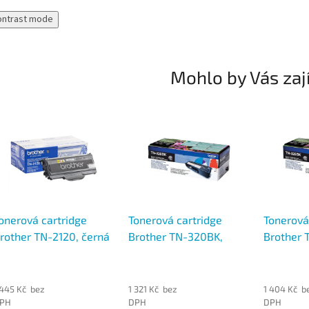
ontrast mode
Mohlo by Vás zaj
onerová cartridge
Tonerová cartridge
Tonerová
rother TN-2120, černá
Brother TN-320BK,
Brother 
černá
černá
 445 Kč bez
1 321 Kč bez
1 404 Kč b
PH
DPH
DPH