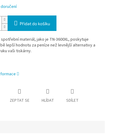
 doručení
Přidat do košíku
í spotřební materiál, jako je TN-3600XL, poskytuje
ě lepší hodnotu za peníze než levnější alternativy a
ruku vaši tiskárny.
informace
ZEPTAT SE
HLÍDAT
SDÍLET