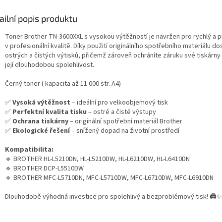
ailní popis produktu
Toner Brother TN-3600XXL s vysokou výtěžností je navržen pro rychlý a pr
v profesionální kvalitě. Díky použití originálního spotřebního materiálu d
ostrých a čistých výtisků, přičemž zároveň ochráníte záruku své tiskárny a
její dlouhodobou spolehlivost.
Černý toner ( kapacita až 11 000 str. A4)
✅
Vysoká výtěžnost
– ideální pro velkoobjemový tisk
✅
Perfektní kvalita tisku
– ostré a čisté výstupy
✅
Ochrana tiskárny
– originální spotřební materiál Brother
✅
Ekologické řešení
– snížený dopad na životní prostředí
Kompatibilita:
🔹 BROTHER HL-L5210DN, HL-L5210DW, HL-L6210DW, HL-L6410DN
🔹 BROTHER DCP-L5510DW
🔹 BROTHER MFC-L5710DN, MFC-L5710DW, MFC-L6710DW, MFC-L6910DN
Dlouhodobě výhodná investice pro spolehlivý a bezproblémový tisk! 🖨