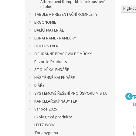
Alternativní Kompatibilní inkoustové
náplně
High-c
TABULE A PREZENTAČNÍ KOMPLETY
ERGONOMIE
BALÍCÍ MATERIÁL
DURAFRAME - RÁMEČKY
OBČERSTVENÍ
OCHRANNÉ PRACOVNÍ POMŮCKY
Favorite Products
STOLNÍ KALENDÁŘE
NÁSTĚNNÉ KALENDÁŘE
DIÁŘE
SYSTÉMOVÉ ŘEŠENÍ PRO ÚSPORU MÍSTA
Tonerová cartridge
Brother tonerová
T
KANCELÁŘSKÝ NÁBYTEK
rná
Brother TN-1030, černá
cartridge originální TN-
B
Vánoce 2025
2421 černá (3000 str.)
Ekologické produkty
LEITZ WOW
826 Kč bez
1 649 Kč bez
1
Tork hygiena
DPH
DPH
D