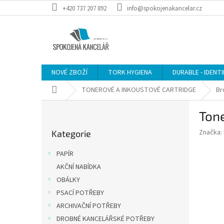
Přejít
+420 737 207 892
info@spokojenakancelar.cz
na
obsah
NOVÉ ZBOŽÍ
TORK HYGIENA
DURABLE - IDENT
Domů
TONEROVÉ A INKOUSTOVÉ CARTRIDGE
Br
P
Tone
o
Přeskočit
s
Značka:
Kategorie
kategorie
t
r
PAPÍR
a
AKČNÍ NABÍDKA
n
OBÁLKY
n
í
PSACÍ POTŘEBY
p
ARCHIVAČNÍ POTŘEBY
a
DROBNÉ KANCELÁŘSKÉ POTŘEBY