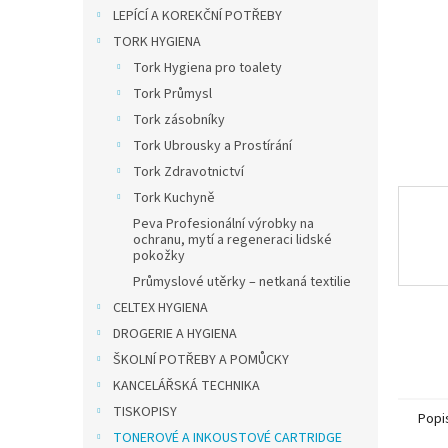
n
LEPÍCÍ A KOREKČNÍ POTŘEBY
e
TORK HYGIENA
l
Tork Hygiena pro toalety
Tork Průmysl
Tork zásobníky
Tork Ubrousky a Prostírání
Tork Zdravotnictví
Tork Kuchyně
Peva Profesionální výrobky na
ochranu, mytí a regeneraci lidské
pokožky
Průmyslové utěrky – netkaná textilie
CELTEX HYGIENA
DROGERIE A HYGIENA
ŠKOLNÍ POTŘEBY A POMŮCKY
KANCELÁŘSKÁ TECHNIKA
TISKOPISY
Popi
TONEROVÉ A INKOUSTOVÉ CARTRIDGE