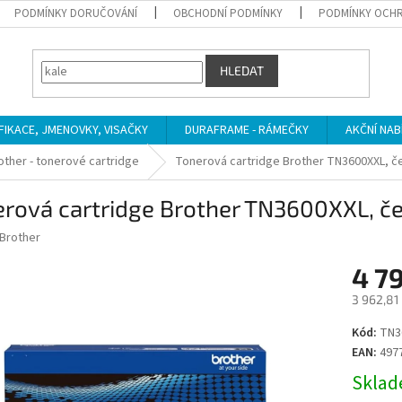
PODMÍNKY DORUČOVÁNÍ
OBCHODNÍ PODMÍNKY
PODMÍNKY OCHR
HLEDAT
IFIKACE, JMENOVKY, VISAČKY
DURAFRAME - RÁMEČKY
AKČNÍ NAB
other - tonerové cartridge
Tonerová cartridge Brother TN3600XXL, če
rová cartridge Brother TN3600XXL, če
Brother
4 7
3 962,81
Měrná
Kód:
TN3
cena:
EAN:
497
Sklade