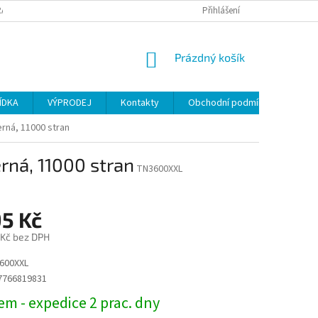
ANY OSOBNÍCH ÚDAJŮ
Přihlášení
NÁKUPNÍ
Prázdný košík
KOŠÍK
ÍDKA
VÝPRODEJ
Kontakty
Obchodní podmínky
rná, 11000 stran
rná, 11000 stran
TN3600XXL
95 Kč
 Kč bez DPH
600XXL
7766819831
m - expedice 2 prac. dny