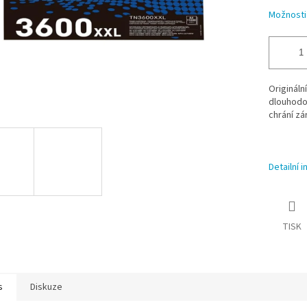
Možnosti
Origináln
dlouhodob
chrání zá
Detailní 
TISK
s
Diskuze