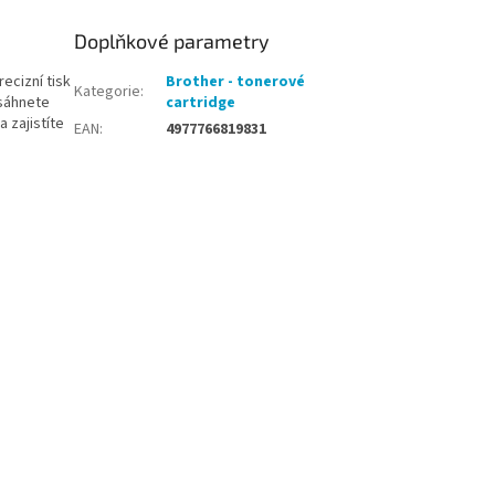
Doplňkové parametry
ecizní tisk
Brother - tonerové
Kategorie
:
osáhnete
cartridge
 zajistíte
EAN
:
4977766819831
✨