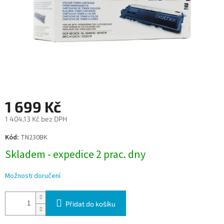
1 699 Kč
1 404,13 Kč bez DPH
Měrná
Kód:
TN230BK
cena:
Skladem - expedice 2 prac. dny
Možnosti doručení
Přidat do košíku