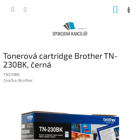
Přejít
NÁKUP
na
obsah
KOŠÍK
Tonerová cartridge Brother TN-
230BK, černá
TN230BK
Značka:
Brother