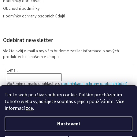
Podmínky doručování
Obchodní podmínky
Podmínky ochrany osobních údajů
Odebírat newsletter
Vložte svůj e-mail a my vám budeme zasílat informace o nových
produktech na našem e-shopu.
E-mail
Vložením e-mailu souhlasíte s
podmínkami ochrany osobních údajů
Tento web používá soubory cookie. Dalším procházením
PŘIHLÁSIT SE
tohoto webu vyjadřujete souhlas s jejich používáním.. Více
informací
zde
.
Nastavení
Vytvořil Shoptet