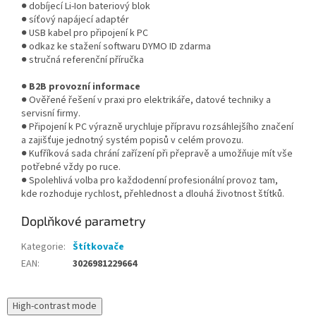
● dobíjecí Li-Ion bateriový blok
● síťový napájecí adaptér
● USB kabel pro připojení k PC
● odkaz ke stažení softwaru DYMO ID zdarma
● stručná referenční příručka
●
B2B provozní informace
● Ověřené řešení v praxi pro elektrikáře, datové techniky a
servisní firmy.
● Připojení k PC výrazně urychluje přípravu rozsáhlejšího značení
a zajišťuje jednotný systém popisů v celém provozu.
● Kufříková sada chrání zařízení při přepravě a umožňuje mít vše
potřebné vždy po ruce.
● Spolehlivá volba pro každodenní profesionální provoz tam,
kde rozhoduje rychlost, přehlednost a dlouhá životnost štítků.
Doplňkové parametry
Kategorie
:
Štítkovače
EAN
:
3026981229664
High-contrast mode