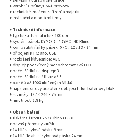
● servisní a údržbářské práce
● výrobní a průmyslové provozy
● technické značení zařízení a majetku
● instalační a montážní firmy
●
Technické informace
● typ tisku: termální tisk 180 dpi
● systém pásek: DYMO D1 / DYMO IND Rhino
● kompatibilní šířky pásek: 6 / 9 / 12 / 19 / 24 mm
● připojení k PC: ano, USB
● rozložení klávesnice: ABC
● displej: podsvícený monochromatický LCD
● počet řádků na displeji: 3
● počet řádků na štítku: až 5
● paměť: až 1000 uložených štítků
● napájení: síťový adaptér / dobíjecí Li-Ion bateriový blok
● rozměry: 137 × 246 × 75 mm
● hmotnost: 1,8 kg
●
Obsah balení
● tiskárna štítků DYMO Rhino 6000+
● pevný přenosný kufřík
● 1× bílá vinylová páska 9 mm
● 1× bílá flexibilní nylonová páska 24 mm