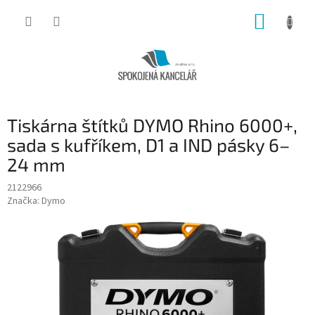
Přejít
NÁKUP
na
obsah
KOŠÍK
Tiskárna štítků DYMO Rhino 6000+,
sada s kufříkem, D1 a IND pásky 6–
24 mm
2122966
Značka:
Dymo