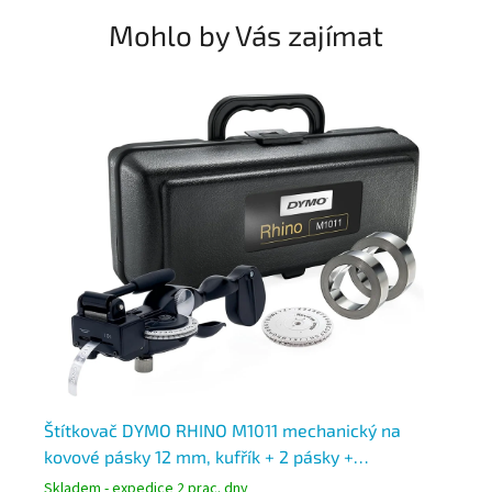
Mohlo by Vás zajímat
Štítkovač DYMO RHINO M1011 mechanický na
Ti
kovové pásky 12 mm, kufřík + 2 pásky +
US
příslušenství
Skladem - expedice 2 prac. dny
Skl