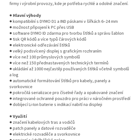
firmy i výrobní provozy, kde je potřeba rychlé a odolné značení.
●
Hlavní výhody
● kompatibilní s DYMO D1 a IND páskami v šířkách 6–24 mm
● možnost připojení k PC přes USB
● software DYMO ID zdarma pro tvorbu štítků a správu šablon
● tisk QR kódů a více typů čárových kódů
● elektronické odřezávání štítků
● velký podsvícený displej s grafickým rozhraním
● více než 100 průmyslových symbolů
● více než 150 přednastavených technických termínů
● ukládání až 1000 nejčastěji používaných štítků včetně symbolů
a log
● automatické formátování štítků pro kabely, panely a
svorkovnice
● pokročilá serializace pro číselné řady a opakované značení
● integrované ochranné pouzdro pro práci v náročném prostředí
● dobíjecí Li-Ion baterie s indikací nabití na displeji
●
Využití
● značení kabelových tras a vodičů
● patch panely a datové rozvaděče
● elektrické rozvaděče a svorkovnice