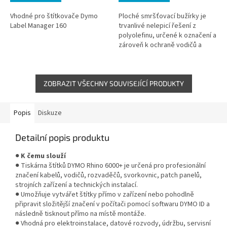
Vhodné pro štítkovače Dymo
Ploché smršťovací bužírky je
Label Manager 160
trvanlivé nelepicí řešení z
polyolefinu, určené k označení a
zároveň k ochraně vodičů a
kabelů. Jsou ohnivzdorné a
poměr smrštění je 3:1. Průměr...
ZOBRAZIT VŠECHNY SOUVISEJÍCÍ PRODUKTY
Popis
Diskuze
Detailní popis produktu
●
K čemu slouží
● Tiskárna štítků DYMO Rhino 6000+ je určená pro profesionální
značení kabelů, vodičů, rozvaděčů, svorkovnic, patch panelů,
strojních zařízení a technických instalací.
● Umožňuje vytvářet štítky přímo v zařízení nebo pohodlně
připravit složitější značení v počítači pomocí softwaru DYMO ID a
následně tisknout přímo na místě montáže.
● Vhodná pro elektroinstalace, datové rozvody, údržbu, servisní