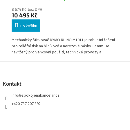
8 674 Kč bez DPH
6 3
10 495 Kč
7 
Do košíku
 pro
Mechanický štítkovač DYMO RHINO M1011 je robustní řešení
Dym
pro reliéfní tisk na hliníkové a nerezové pásky 12 mm. Je
dot
ým
navržený pro venkovní použití, technické provozy a
odo
průmyslové značení, kde je potřeba maximální odolnost a
mm
Z
obě.
dlouhá životnost štítků. Díky kufříku a kompletní sadě
á
příslušenství je připravený k okamžitému nasazení i v
p
náročných podmínkách.
a
Kontakt
t
info
@
spokojenakancelar.cz
í
+420 737 207 892