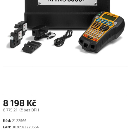
8 198 Kč
6 775,21 Kč bez DPH
Měrná
Kód:
2122966
cena:
EAN:
3026981229664