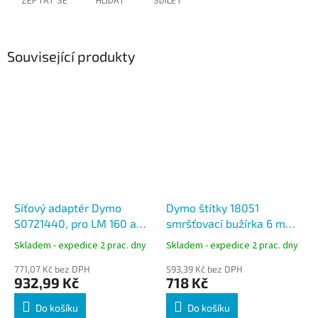
ZEPTAT SE
HLÍDAT
SDÍLET
Související produkty
Síťový adaptér Dymo
Dymo štítky 18051
S0721440, pro LM 160 a
smršťovací bužírka 6 mm x
Rhino
1,5 m typ RHINO, černá na
Skladem - expedice 2 prac. dny
Skladem - expedice 2 prac. dny
bílé, S0718260
771,07 Kč bez DPH
593,39 Kč bez DPH
932,99 Kč
718 Kč
Do košíku
Do košíku