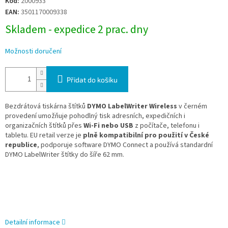
Kód:
2000933
cena:
EAN:
3501170009338
Skladem - expedice 2 prac. dny
Možnosti doručení
Přidat do košíku
Bezdrátová tiskárna štítků
DYMO LabelWriter Wireless
v černém
provedení umožňuje pohodlný tisk adresních, expedičních i
organizačních štítků přes
Wi-Fi nebo USB
z počítače, telefonu i
tabletu. EU retail verze je
plně kompatibilní pro použití v České
republice
, podporuje software DYMO Connect a používá standardní
DYMO LabelWriter štítky do šíře 62 mm.
Detailní informace