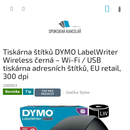
Přejít
NÁKUP
na
obsah
KOŠÍK
Tiskárna štítků DYMO LabelWriter
Wireless černá – Wi-Fi / USB
tiskárna adresních štítků, EU retail,
300 dpi
2000933
Novinka
Tip
TOP PRO
Značka:
Dymo
PROVOZY