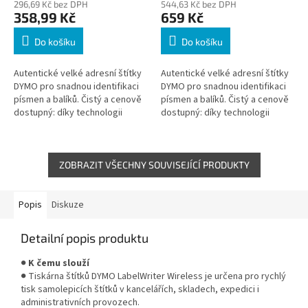
296,69 Kč bez DPH
544,63 Kč bez DPH
358,99 Kč
659 Kč
Do košíku
Do košíku
Autentické velké adresní štítky
Autentické velké adresní štítky
DYMO pro snadnou identifikaci
DYMO pro snadnou identifikaci
písmen a balíků. Čistý a cenově
písmen a balíků. Čistý a cenově
dostupný: díky technologii
dostupný: díky technologii
termálního tisku není potřeba
termálního tisku není potřeba
inkoust ani toner
inkoust ani toner
ZOBRAZIT VŠECHNY SOUVISEJÍCÍ PRODUKTY
Popis
Diskuze
Detailní popis produktu
●
K čemu slouží
● Tiskárna štítků DYMO LabelWriter Wireless je určena pro rychlý
tisk samolepicích štítků v kancelářích, skladech, expedici i
administrativních provozech.