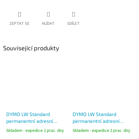
ZEPTAT SE
HLÍDAT
SDÍLET
Související produkty
DYMO LW Standard
DYMO LW Standard
permanentní adresní
permanentní adresní
štítky 28x89 mm, 2x130
štítky 36x89 mm, 2x260
Skladem - expedice 2 prac. dny
Skladem - expedice 2 prac. dny
štítků, S0722370
ks, S0722400