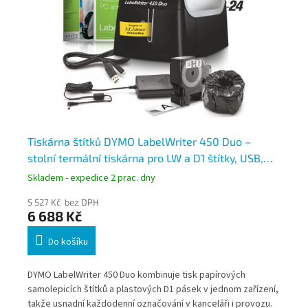
č,
Tiskárna štítků DYMO LabelWriter 450 Duo –
Ti
stolní termální tiskárna pro LW a D1 štítky, USB,
st
300 dpi
Skladem - expedice 2 prac. dny
Skl
5 527 Kč bez DPH
3 3
6 688 Kč
4
Do košíku
DYMO LabelWriter 450 Duo kombinuje tisk papírových
DYM
é
samolepicích štítků a plastových D1 pásek v jednom zařízení,
tis
eji
takže usnadní každodenní označování v kanceláři i provozu.
skl