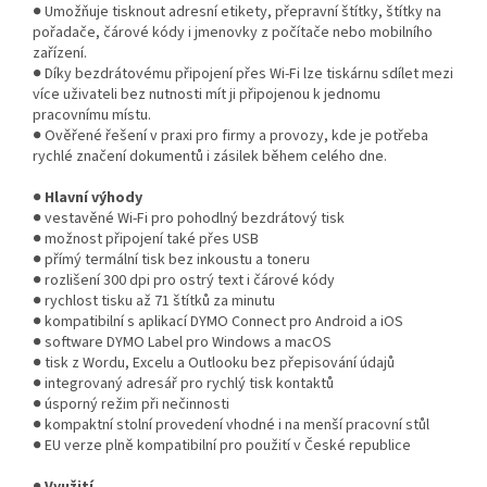
● Umožňuje tisknout adresní etikety, přepravní štítky, štítky na
pořadače, čárové kódy i jmenovky z počítače nebo mobilního
zařízení.
● Díky bezdrátovému připojení přes Wi-Fi lze tiskárnu sdílet mezi
více uživateli bez nutnosti mít ji připojenou k jednomu
pracovnímu místu.
● Ověřené řešení v praxi pro firmy a provozy, kde je potřeba
rychlé značení dokumentů i zásilek během celého dne.
●
Hlavní výhody
● vestavěné Wi-Fi pro pohodlný bezdrátový tisk
● možnost připojení také přes USB
● přímý termální tisk bez inkoustu a toneru
● rozlišení 300 dpi pro ostrý text i čárové kódy
● rychlost tisku až 71 štítků za minutu
● kompatibilní s aplikací DYMO Connect pro Android a iOS
● software DYMO Label pro Windows a macOS
● tisk z Wordu, Excelu a Outlooku bez přepisování údajů
● integrovaný adresář pro rychlý tisk kontaktů
● úsporný režim při nečinnosti
● kompaktní stolní provedení vhodné i na menší pracovní stůl
● EU verze plně kompatibilní pro použití v České republice
●
Využití