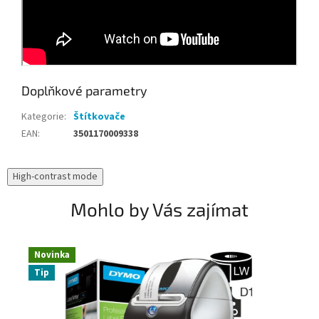
Doplňkové parametry
Kategorie
:
Štítkovače
EAN
:
3501170009338
High-contrast mode
Mohlo by Vás zajímat
Novinka
N
Tip
T