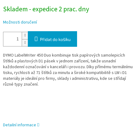
Skladem - expedice 2 prac. dny
Možnosti doručení
Přidat do košíku
DYMO LabelWriter 450 Duo kombinuje tisk papírových samolepicích
štítků a plastových D1 pásek v jednom zařízení, takže usnadní
každodenní označování v kanceláři i provozu. Díky přímému termálnímu
tisku, rychlosti až 71 štítků za minutu a široké kompatibilitě s LW i D1
materiály je ideální pro firmy, sklady i administrativu, kde se střídají
různé typy značení.
Detailní informace