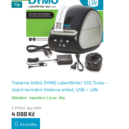
Tip
T
č,
Tiskárna štítků DYMO LabelWriter 550 Turbo –
Ti
stolní termální tiskárna etiket, USB + LAN
– 
30
Skladem - expedice 2 prac. dny
Skl
3 379 Kč bez DPH
3 9
4 088 Kč
4 
Do košíku