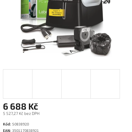
6 688 Kč
5 527,27 Kč bez DPH
Měrná
Kód:
S0838920
cena:
EAN:
3501170838921