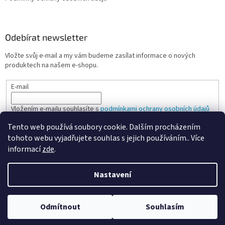
Odebírat newsletter
Vložte svůj e-mail a my vám budeme zasílat informace o nových
produktech na našem e-shopu.
E-mail
Vložením e-mailu souhlasíte s
podmínkami ochrany osobních údajů
Tento web používá soubory cookie. Dalším procházením
PŘIHLÁSIT SE
tohoto webu vyjadřujete souhlas s jejich používáním.. Více
informací
zde
.
Nastavení
Vytvořil Shoptet
Odmítnout
Souhlasím
Copyright 2026
Spokojená kancelář
. Všechna práva vyhrazena.