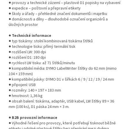
● provozy a technické zázemí – plastové D1 popisky na vybavení
● expedice – poštovní a přepravní etikety
● školy a úřady – přehledné značení dokumentů i majetku
● domácnosti a dílny – dlouhodobé označení organizérů a
úložných prostor
●
Technické informace
● typ tiskárny: stolní kombinovaná tiskárna štítků
● technologie tisku: přímý termální tisk
● rozlišení LW: 300 dpi
● rozlišení D1: 180 dpi
● rychlost LW tisku: až 71 štítků/minutu
● kompatibilní média: DYMO LabelWriter štítky do 62 mm (mimo
104 × 159 mm)
● kompatibilní pásky: DYMO D1 v šířkách 6 / 9 / 12 / 19 / 24 mm
● připojení: USB
● rozměry: 140 × 197 × 183 mm
● hmotnost: 1,36 kg
● obsah balení: tiskárna, adaptér, USB kabel, LW štítky 89 × 36
mm (100 ks), D1 páska 24 mm × 3 m.
●
B2B provozní informace
● Výhodné řešení pro provozy, které potřebují tisknout běžné
etikety i odolné plastové štítky bez přepínání mezi dvěma