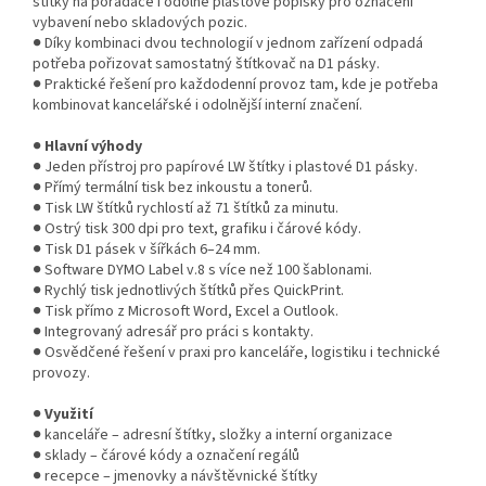
štítky na pořadače i odolné plastové popisky pro označení
vybavení nebo skladových pozic.
● Díky kombinaci dvou technologií v jednom zařízení odpadá
potřeba pořizovat samostatný štítkovač na D1 pásky.
● Praktické řešení pro každodenní provoz tam, kde je potřeba
kombinovat kancelářské i odolnější interní značení.
●
Hlavní výhody
● Jeden přístroj pro papírové LW štítky i plastové D1 pásky.
● Přímý termální tisk bez inkoustu a tonerů.
● Tisk LW štítků rychlostí až 71 štítků za minutu.
● Ostrý tisk 300 dpi pro text, grafiku i čárové kódy.
● Tisk D1 pásek v šířkách 6–24 mm.
● Software DYMO Label v.8 s více než 100 šablonami.
● Rychlý tisk jednotlivých štítků přes QuickPrint.
● Tisk přímo z Microsoft Word, Excel a Outlook.
● Integrovaný adresář pro práci s kontakty.
● Osvědčené řešení v praxi pro kanceláře, logistiku i technické
provozy.
●
Využití
● kanceláře – adresní štítky, složky a interní organizace
● sklady – čárové kódy a označení regálů
● recepce – jmenovky a návštěvnické štítky