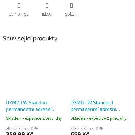
ZEPTAT SE
HLÍDAT
SDÍLET
Související produkty
DYMO LW Standard
DYMO LW Standard
permanentní adresní
permanentní adresní
štítky 28x89 mm, 2x130
štítky 36x89 mm, 2x260
Skladem - expedice 2 prac. dny
Skladem - expedice 2 prac. dny
štítků, S0722370
ks, S0722400
296,69 Kč bez DPH
544,63 Kč bez DPH
358,99 Kč
659 Kč