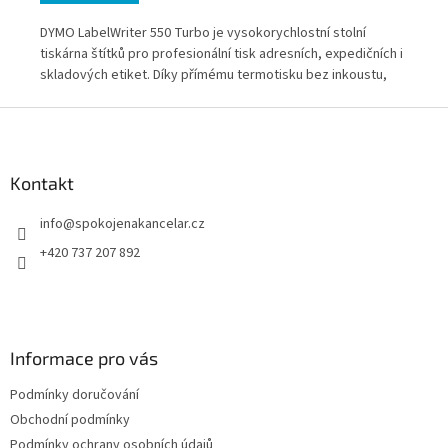
DYMO LabelWriter 550 Turbo je vysokorychlostní stolní
Bez
é
tiskárna štítků pro profesionální tisk adresních, expedičních i
čer
eji
skladových etiket. Díky přímému termotisku bez inkoustu,
exp
automatické detekci štítků a připojení přes USB i LAN je
poč
Z
ideální pro kanceláře, expedici i sdílený provoz více
kom
á
uživatelů. Rychlý tisk až 90 štítků za minutu výrazně
sof
p
zefektivní každodenní označování.
Lab
a
Kontakt
t
info
@
spokojenakancelar.cz
í
+420 737 207 892
Informace pro vás
Podmínky doručování
Obchodní podmínky
Podmínky ochrany osobních údajů