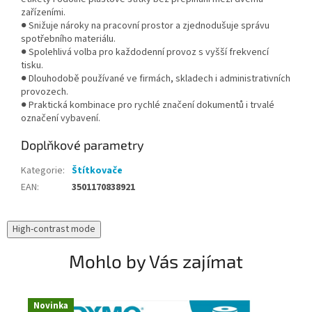
zařízeními.
● Snižuje nároky na pracovní prostor a zjednodušuje správu
spotřebního materiálu.
● Spolehlivá volba pro každodenní provoz s vyšší frekvencí
tisku.
● Dlouhodobě používané ve firmách, skladech i administrativních
provozech.
● Praktická kombinace pro rychlé značení dokumentů i trvalé
označení vybavení.
Doplňkové parametry
Kategorie
:
Štítkovače
EAN
:
3501170838921
High-contrast mode
Mohlo by Vás zajímat
Novinka
N