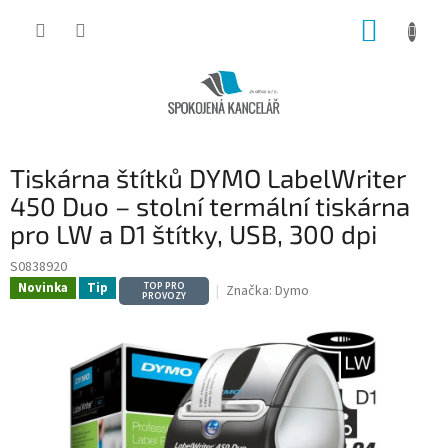
Přejít
NÁKUP
na
obsah
KOŠÍK
Tiskárna štítků DYMO LabelWriter
450 Duo – stolní termální tiskárna
pro LW a D1 štítky, USB, 300 dpi
S0838920
Novinka
Tip
TOP PRO
Značka:
Dymo
PROVOZY