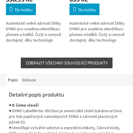
Do košíku
Do košíku
Autentické velké adresní štítky
Autentické velké adresní štítky
DYMO pro snadnou identifikaci
DYMO pro snadnou identifikaci
písmen a balíků. Čistý a cenově
písmen a balíků. Čistý a cenově
dostupný: díky technologii
dostupný: díky technologii
termálního tisku není potřeba
termálního tisku není potřeba
inkoust ani toner
inkoust ani toner
ZOBRAZIT VŠECHNY SOUVISEJÍCÍ PRODUKTY
Popis
Diskuze
Detailní popis produktu
●
K čemu slouží
● DYMO LabelWriter 450 Duo je univerzální stolní tiskárna určená
pro tisk papírových samolepicích štítků a zároveň plastových
pásek D1.
● Umožňuje vytvářet adresní a expediční etikety, čárové kódy,