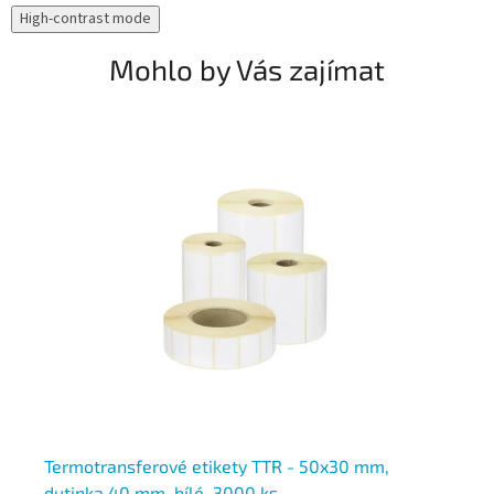
High-contrast mode
Mohlo by Vás zajímat
Termotransferové etikety TTR - 50x30 mm,
Te
dutinka 40 mm, bílé, 3000 ks
du