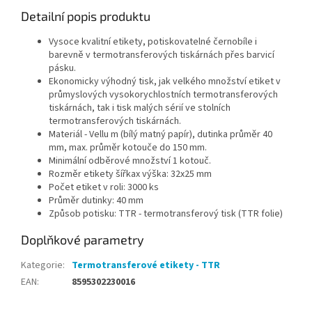
Detailní popis produktu
Vysoce kvalitní etikety, potiskovatelné černobíle i
barevně v termotransferových tiskárnách přes barvicí
pásku.
Ekonomicky výhodný tisk, jak velkého množství etiket v
průmyslových vysokorychlostních termotransferových
tiskárnách, tak i tisk malých sérií ve stolních
termotransferových tiskárnách.
Materiál - Vellu m (bílý matný papír), dutinka průměr 40
mm, max. průměr kotouče do 150 mm.
Minimální odběrové množství 1 kotouč.
Rozměr etikety šířkax výška: 32x25 mm
Počet etiket v roli: 3000 ks
Průměr dutinky: 40 mm
Způsob potisku: TTR - termotransferový tisk (TTR folie)
Doplňkové parametry
Kategorie
:
Termotransferové etikety - TTR
EAN
:
8595302230016