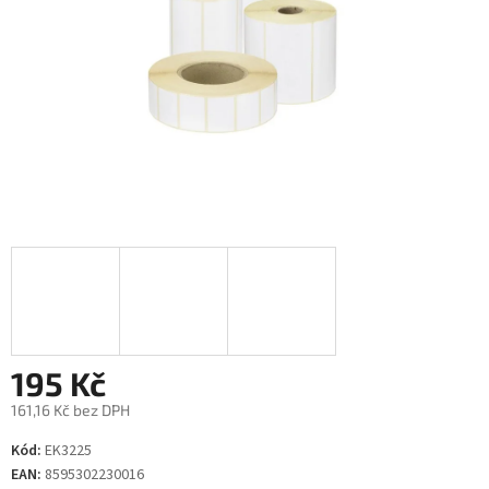
195 Kč
161,16 Kč bez DPH
Měrná
Kód:
EK3225
cena:
EAN:
8595302230016