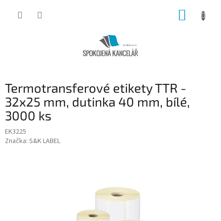
Přejít
NÁKUP
na
obsah
KOŠÍK
Termotransferové etikety TTR -
32x25 mm, dutinka 40 mm, bílé,
3000 ks
EK3225
Značka:
S&K LABEL