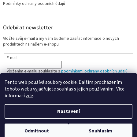
Podmínky ochrany osobních údajů
Odebírat newsletter
Vložte svůj e-mail a my vám budeme zasílat informace o nových
produktech na našem e-shopu.
E-mail
Vložením e-mailu souhlasíte s
podmínkami ochrany osobních údajů
Tento web používá soubory cookie. Dalším procházením
PŘIHLÁSIT SE
tohoto webu vyjadřujete souhlas s jejich používáním.. Více
informací
zde
.
Nastavení
Vytvořil Shoptet
Odmítnout
Souhlasím
Copyright 2026
Spokojená kancelář
. Všechna práva vyhrazena.