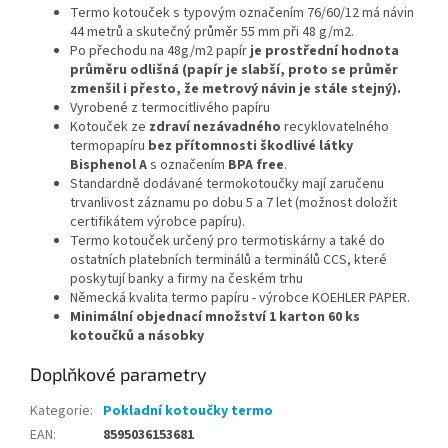
Termo kotouček s typovým označením 76/60/12 má návin
44 metrů a skutečný průměr 55 mm při 48 g/m2.
Po přechodu na 48g/m2 papír
je prostřední hodnota
průměru odlišná (papír je slabší, proto se průměr
zmenšil i přesto, že metrový návin je stále stejný).
V
yrobené z termocitlivého papíru
Kotouček ze
zdraví nezávadného
recyklovatelného
termopapíru
bez přítomnosti škodlivé látky
Bisphenol A
s označením
BPA free
.
Standardně dodávané termokotoučky mají zaručenu
trvanlivost záznamu po dobu 5 a 7 let (možnost doložit
certifikátem výrobce papíru).
Termo kotouček určený pro termotiskárny a také do
ostatních platebních terminálů a terminálů CCS, které
poskytují banky a firmy na českém trhu
Německá kvalita termo papíru - výrobce KOEHLER PAPER.
Minimální objednací množství 1 karton 60 ks
kotoučků a násobky
Doplňkové parametry
Kategorie
:
Pokladní kotoučky termo
EAN
:
8595036153681