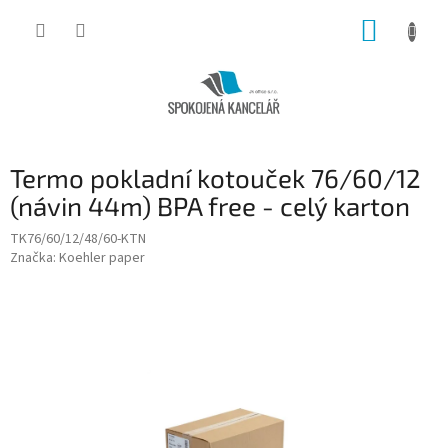
Přejít
NÁKUP
na
obsah
KOŠÍK
Termo pokladní kotouček 76/60/12
(návin 44m) BPA free - celý karton
TK76/60/12/48/60-KTN
Značka:
Koehler paper