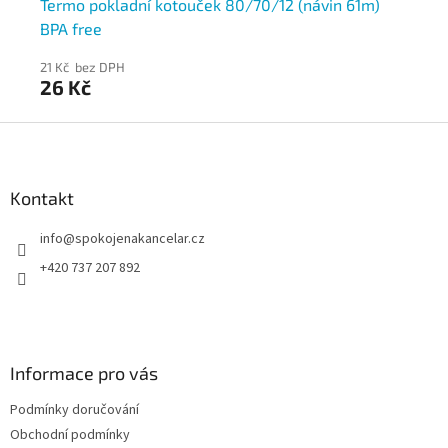
Termo pokladní kotouček 80/70/12 (návin 61m)
Te
BPA free
BP
21 Kč bez DPH
21 
26 Kč
2
Z
á
p
a
Kontakt
t
info
@
spokojenakancelar.cz
í
+420 737 207 892
Informace pro vás
Podmínky doručování
Obchodní podmínky