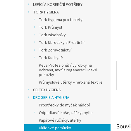
n
LEPÍCÍ A KOREKČNÍ POTŘEBY
e
TORK HYGIENA
l
Tork Hygiena pro toalety
Tork Průmysl
Tork zásobníky
Tork Ubrousky a Prostírání
Tork Zdravotnictví
Tork Kuchyně
Peva Profesionální výrobky na
ochranu, mytí a regeneraci lidské
pokožky
Průmyslové utěrky – netkaná textilie
CELTEX HYGIENA
DROGERIE A HYGIENA
Prostředky do myček nádobí
Odpadkové koše, sáčky, pytle
Papírové ručníky, utěrky
Souvi
Úklidové pomůcky