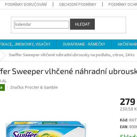
PODMÍNKY DORUČOVÁNÍ
OBCHODNÍ PODMÍNKY
PODMÍNKY OCHR
HLEDAT
IFIKACE, JMENOVKY, VISAČKY
DURAFRAME - RÁMEČKY
AKČNÍ NAB
Swiffer Sweeper vlhčené náhradní ubrousky na podlahu, citron, 24 ks
fer Sweeper vlhčené náhradní ubrousky
-AL
Značka:
Procter & Gamble
ka
279
230,58 K
Měrná
Kód:
KHT
cena:
EAN:
800