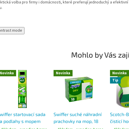
aktická volba pro firmy i domácnosti, které preferují jednoduchý a efektivn
u.
ontrast mode
Mohlo by Vás zaj
Novinka
Novinka
Novinka
Tip
wiffer startovací sada
Swiffer suché náhradní
Scotch-Br
a podlahy s mopem
prachovky na mop, 18
čisticí h
60°, 8 suchých a 3
ks
Saver er