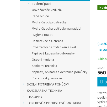
Toaletní papír
Novi
Osvěžovače vzduchu
Péče o ruce
Mycí a čisticí prostředky
Mycí a čisticí prostředky na nádobí
Hygiena toalet
Dezinfekce a Ochrana
Swiff
Prostředky na mytí oken a skel
na p
Papírové kapesníky, ubrousky
360°,
Sklad
Osobní hygiena
vlhče
Sanitární technika
462,81
560
Náplasti, obinadla a ochranné pomůcky
Prací prášky, aviváže
D
ŠKOLNÍ POTŘEBY A POMŮCKY
KANCELÁŘSKÁ TECHNIKA
Swiffe
TISKOPISY
podlah
vytírá
TONEROVÉ A INKOUSTOVÉ CARTRIDGE
systém