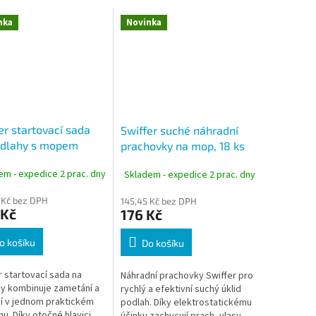
nka
Novinka
er startovací sada
Swiffer suché náhradní
odlahy s mopem
prachovky na mop, 18 ks
 8 suchých a 3
em - expedice 2 prac. dny
Skladem - expedice 2 prac. dny
né ubrousky
 Kč bez DPH
145,45 Kč bez DPH
 Kč
176 Kč
o košíku
Do košíku
r startovací sada na
Náhradní prachovky Swiffer pro
y kombinuje zametání a
rychlý a efektivní suchý úklid
ní v jednom praktickém
podlah. Díky elektrostatickému
u. Díky otočné hlavici