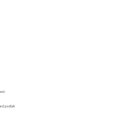
ení.
led podlah