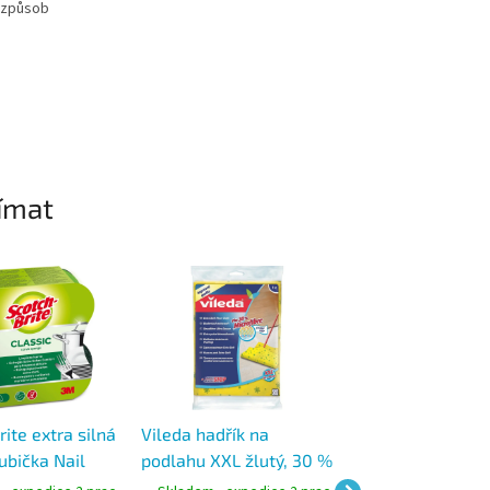
í způsob
ímat
Novinka
ite extra silná
Vileda hadřík na
Vortex houbové 
oubička Nail
podlahu XXL žlutý, 30 %
z přírodního mat
gonomická 2 ks
mikrovlákna
18 × 18 cm, celul