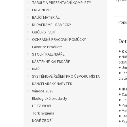
TABULE A PREZENTAČNÍ KOMPLETY
360° s
ERGONOMIE
vlasy, 
BALÍCÍ MATERIÁL
Popi
DURAFRAME - RÁMEČKY
OBČERSTVENÍ
OCHRANNÉ PRACOVNÍ POMŮCKY
Det
Favorite Products
●
K 
STOLNÍ KALENDÁŘE
● Ná
NÁSTĚNNÉ KALENDÁŘE
odst
● Umo
DIÁŘE
● Js
SYSTÉMOVÉ ŘEŠENÍ PRO ÚSPORU MÍSTA
čiště
KANCELÁŘSKÝ NÁBYTEK
●
Hl
Vánoce 2025
● Zac
Ekologické produkty
● El
● Po
LEITZ WOW
● Min
Tork hygiena
● Je
NOVÉ ZBOŽÍ
● Pr