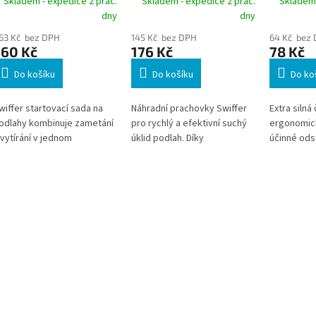
Skladem - expedice 2 prac.
Skladem - expedice 2 prac.
Skladem 
lhčené ubrousky
3M
dny
dny
63 Kč bez DPH
145 Kč bez DPH
64 Kč bez
560 Kč
176 Kč
78 Kč
Do košíku
Do košíku
Do ko
wiffer startovací sada na
Náhradní prachovky Swiffer
Extra silná 
odlahy kombinuje zametání
pro rychlý a efektivní suchý
ergonomic
 vytírání v jednom
úklid podlah. Díky
účinné ods
raktickém systému. Díky
elektrostatickému účinku
a připálen
točné hlavici 360° snadno
zachycují prach, vlasy,
kuchyně pr
dstraní prach, vlasy, zvířecí
zvířecí chlupy i jemné
zázemí
hlupy i běžné nečistoty z
nečistoty a pomáhají
odlah a dostane se i pod
udržovat podlahy čisté bez
ábytek nebo do těžko
víření prachu. Vhodné pro
řístupných míst. Ideální
všechny tvrdé podlahové
ešení pro rychlý každodenní
povrchy a kompatibilní s
klid domácností i kanceláří.
mopem Swiffer.