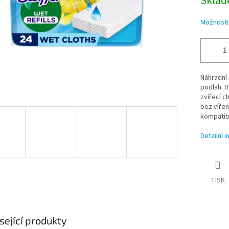
Sklade
Možnosti
Náhradní 
podlah. D
zvířecí c
bez víře
kompatibi
Detailní 
TISK
sející produkty