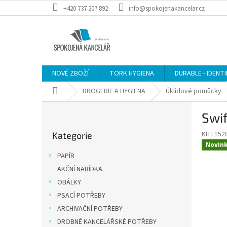
Přejít
+420 737 207 892
info@spokojenakancelar.cz
na
obsah
NOVÉ ZBOŽÍ
TORK HYGIENA
DURABLE - IDENT
Domů
DROGERIE A HYGIENA
Úklidové pomůcky
P
Swif
o
Přeskočit
s
KHT1528
Kategorie
kategorie
t
Novin
r
PAPÍR
a
AKČNÍ NABÍDKA
n
OBÁLKY
n
í
PSACÍ POTŘEBY
p
ARCHIVAČNÍ POTŘEBY
a
DROBNÉ KANCELÁŘSKÉ POTŘEBY