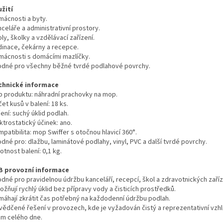
užití
mácnosti a byty.
celáře a administrativní prostory.
ly, školky a vzdělávací zařízení.
dinace, čekárny a recepce.
mácnosti s domácími mazlíčky.
odné pro všechny běžné tvrdé podlahové povrchy.
chnické informace
p produktu: náhradní prachovky na mop.
et kusů v balení: 18 ks.
ení: suchý úklid podlah.
ktrostatický účinek: ano.
patibilita: mop Swiffer s otočnou hlavicí 360°.
dné pro: dlažbu, laminátové podlahy, vinyl, PVC a další tvrdé povrchy.
tnost balení: 0,1 kg.
B provozní informace
odné pro pravidelnou údržbu kanceláří, recepcí, škol a zdravotnických zaříz
žňují rychlý úklid bez přípravy vody a čisticích prostředků.
máhají zkrátit čas potřebný na každodenní údržbu podlah.
vědčené řešení v provozech, kde je vyžadován čistý a reprezentativní vzh
m celého dne.