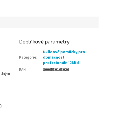
Doplňkové parametry
Úklidové pomůcky pro
Kategorie
:
domácnost i
profesionální úklid
EAN
:
8006530163026
ladným
ů.