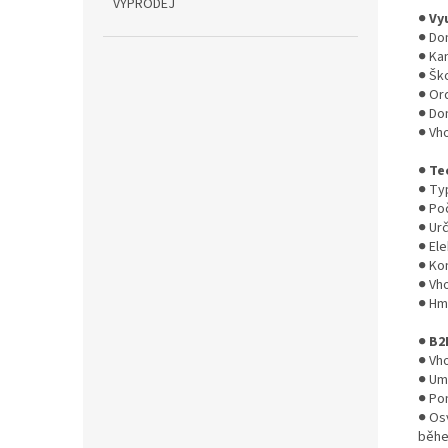
VÝPRODEJ
●
Vy
● Do
● Kan
● Ško
● Or
● Do
● Vh
●
Te
● Ty
● Poč
● Urč
● Ele
● Kom
● Vho
● Hmo
●
B2
● Vh
● Umo
● Po
● Os
běhe