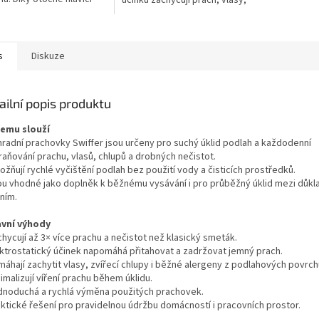
účinku zachycují prach, vlasy,
nadno odstraní prach,
zvířecí chlupy i jemné nečistoty
zvířecí chlupy i běžné...
a pomáhají udržovat...
s
Diskuze
ailní popis produktu
čemu slouží
hradní prachovky Swiffer jsou určeny pro suchý úklid podlah a každodenní
raňování prachu, vlasů, chlupů a drobných nečistot.
žňují rychlé vyčištění podlah bez použití vody a čisticích prostředků.
ou vhodné jako doplněk k běžnému vysávání i pro průběžný úklid mezi důk
ním.
avní výhody
hycují až 3× více prachu a nečistot než klasický smeták.
ektrostatický účinek napomáhá přitahovat a zadržovat jemný prach.
máhají zachytit vlasy, zvířecí chlupy i běžné alergeny z podlahových povrch
imalizují víření prachu během úklidu.
dnoduchá a rychlá výměna použitých prachovek.
aktické řešení pro pravidelnou údržbu domácností i pracovních prostor.