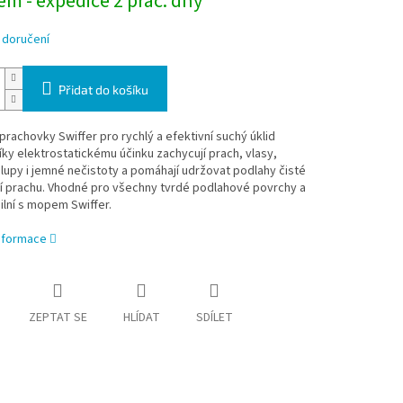
m - expedice 2 prac. dny
 doručení
Přidat do košíku
prachovky Swiffer pro rychlý a efektivní suchý úklid
íky elektrostatickému účinku zachycují prach, vlasy,
hlupy i jemné nečistoty a pomáhají udržovat podlahy čisté
ní prachu. Vhodné pro všechny tvrdé podlahové povrchy a
lní s mopem Swiffer.
informace
ZEPTAT SE
HLÍDAT
SDÍLET