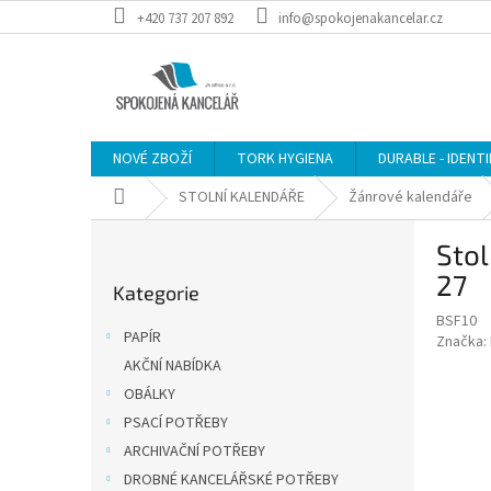
Přejít
+420 737 207 892
info@spokojenakancelar.cz
na
obsah
NOVÉ ZBOŽÍ
TORK HYGIENA
DURABLE - IDENT
Domů
STOLNÍ KALENDÁŘE
Žánrové kalendáře
P
Stol
o
Přeskočit
s
27
Kategorie
kategorie
t
BSF10
r
PAPÍR
Značka:
a
AKČNÍ NABÍDKA
n
OBÁLKY
n
í
PSACÍ POTŘEBY
p
ARCHIVAČNÍ POTŘEBY
a
DROBNÉ KANCELÁŘSKÉ POTŘEBY