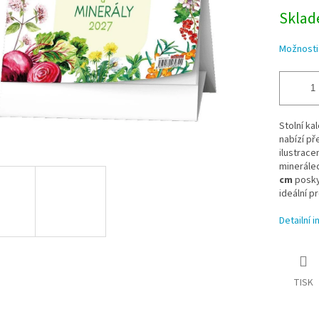
Sklade
Možnosti
Stolní ka
nabízí p
ilustrace
minerálec
cm
posky
ideální p
Detailní 
TISK