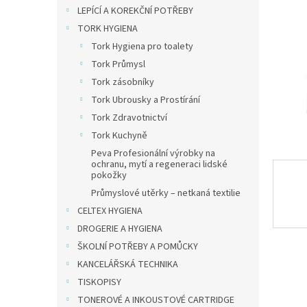
n
LEPÍCÍ A KOREKČNÍ POTŘEBY
e
TORK HYGIENA
l
Tork Hygiena pro toalety
Tork Průmysl
Tork zásobníky
Tork Ubrousky a Prostírání
Tork Zdravotnictví
Tork Kuchyně
Peva Profesionální výrobky na
ochranu, mytí a regeneraci lidské
pokožky
Průmyslové utěrky – netkaná textilie
CELTEX HYGIENA
DROGERIE A HYGIENA
ŠKOLNÍ POTŘEBY A POMŮCKY
KANCELÁŘSKÁ TECHNIKA
TISKOPISY
TONEROVÉ A INKOUSTOVÉ CARTRIDGE