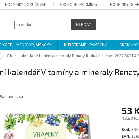
PODMÍNKY DORUČOVÁNÍ
OBCHODNÍ PODMÍNKY
PODMÍNKY OCHR
HLEDAT
IFIKACE, JMENOVKY, VISAČKY
DURAFRAME - RÁMEČKY
AKČNÍ NAB
Stolní kalendář Vitamíny a minerály Renaty Raduše Herber 2027 BSF10-
ní kalendář Vitamíny a minerály Rena
Baloušek, s.r.o.
53 
43,80 Kč
Měrná
Kód:
BSF
cena:
EAN:
859