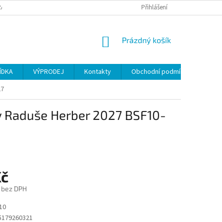
ANY OSOBNÍCH ÚDAJŮ
Přihlášení
NÁKUPNÍ
Prázdný košík
KOŠÍK
ÍDKA
VÝPRODEJ
Kontakty
Obchodní podmínky
27
ty Raduše Herber 2027 BSF10-
Kč
 bez DPH
10
5179260321