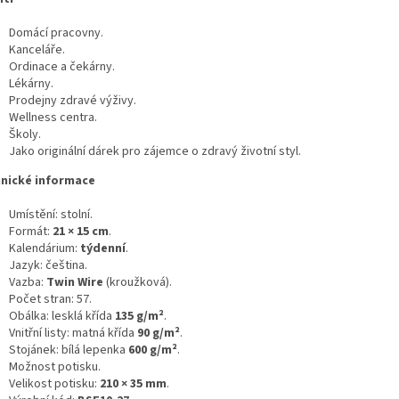
Domácí pracovny.
Kanceláře.
Ordinace a čekárny.
Lékárny.
Prodejny zdravé výživy.
Wellness centra.
Školy.
Jako originální dárek pro zájemce o zdravý životní styl.
nické informace
Umístění: stolní.
Formát:
21 × 15 cm
.
Kalendárium:
týdenní
.
Jazyk: čeština.
Vazba:
Twin Wire
(kroužková).
Počet stran: 57.
Obálka: lesklá křída
135 g/m²
.
Vnitřní listy: matná křída
90 g/m²
.
Stojánek: bílá lepenka
600 g/m²
.
Možnost potisku.
Velikost potisku:
210 × 35 mm
.