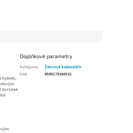
Doplňkové parametry
Kategorie
:
Žánrové kalendáře
EAN
:
8595179260321
a bylinek,
relovými
í dostatek
dlné
ovými