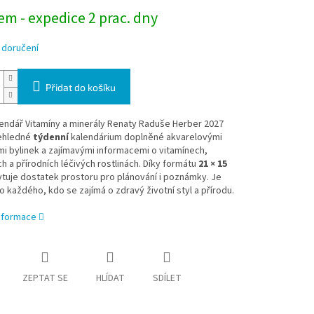
m - expedice 2 prac. dny
 doručení
Přidat do košíku
lendář Vitamíny a minerály Renaty Raduše Herber 2027
řehledné
týdenní
kalendárium doplněné akvarelovými
mi bylinek a zajímavými informacemi o vitamínech,
h a přírodních léčivých rostlinách. Díky formátu
21 × 15
tuje dostatek prostoru pro plánování i poznámky. Je
ro každého, kdo se zajímá o zdravý životní styl a přírodu.
informace
ZEPTAT SE
HLÍDAT
SDÍLET