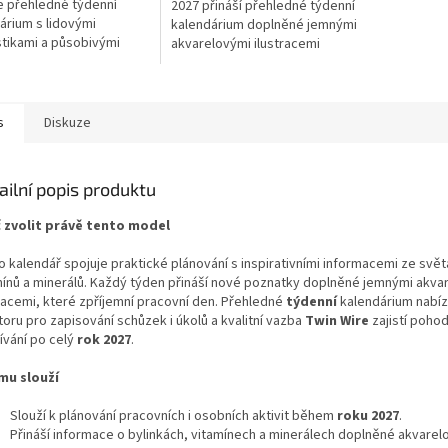
e přehledné týdenní
2027 přináší přehledné týdenní
árium s lidovými
kalendárium doplněné jemnými
tikami a působivými
akvarelovými ilustracemi
malbami Renaty Raduševy
bylinek a praktickými tipy pro
. Praktický formát 21 ×
domácí péči. Formát 21 × 15
.
cm...
s
Diskuze
ailní popis produktu
 zvolit právě tento model
 kalendář spojuje praktické plánování s inspirativními informacemi ze svět
mínů a minerálů. Každý týden přináší nové poznatky doplněné jemnými akva
tracemi, které zpříjemní pracovní den. Přehledné
týdenní
kalendárium nabíz
oru pro zapisování schůzek i úkolů a kvalitní vazba
Twin Wire
zajistí poho
ívání po celý
rok 2027
.
mu slouží
Slouží k plánování pracovních i osobních aktivit během
roku 2027
.
Přináší informace o bylinkách, vitamínech a minerálech doplněné akvarel