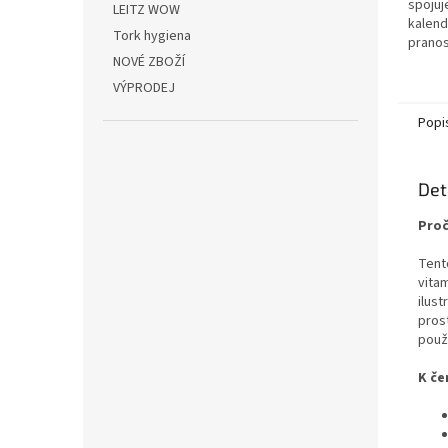
spojuj
LEITZ WOW
kalend
Tork hygiena
pranos
NOVÉ ZBOŽÍ
olejo
Herber
VÝPRODEJ
15 cm..
Popi
Det
Proč
Tento
vita
ilus
prost
použ
K če