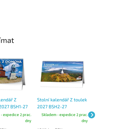
ímat
lendář Z
Stolní kalendář Z toulek
Stolní kalendář 
2027 BSH1-27
2027 BSH2-27
2027 BSH4-27
- expedice 2 prac.
Skladem - expedice 2 prac.
Skladem - expedic
dny
dny