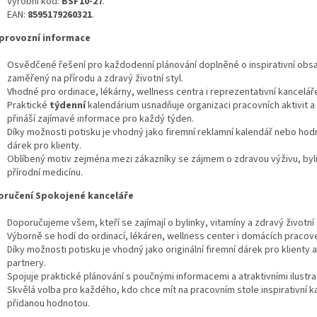
Výrobní kód:
BSF10-27
.
EAN:
8595179260321
.
provozní informace
Osvědčené řešení pro každodenní plánování doplněné o inspirativní obs
zaměřený na přírodu a zdravý životní styl.
Vhodné pro ordinace, lékárny, wellness centra i reprezentativní kancelář
Praktické
týdenní
kalendárium usnadňuje organizaci pracovních aktivit 
přináší zajímavé informace pro každý týden.
Díky možnosti potisku je vhodný jako firemní reklamní kalendář nebo ho
dárek pro klienty.
Oblíbený motiv zejména mezi zákazníky se zájmem o zdravou výživu, byl
přírodní medicínu.
ručení Spokojené kanceláře
Doporučujeme všem, kteří se zajímají o bylinky, vitamíny a zdravý životní 
Výborně se hodí do ordinací, lékáren, wellness center i domácích pracov
Díky možnosti potisku je vhodný jako originální firemní dárek pro klienty 
partnery.
Spojuje praktické plánování s poučnými informacemi a atraktivními ilustr
Skvělá volba pro každého, kdo chce mít na pracovním stole inspirativní k
přidanou hodnotou.