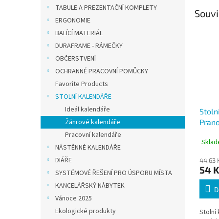
TABULE A PREZENTAČNÍ KOMPLETY
Souvi
ERGONOMIE
BALÍCÍ MATERIÁL
DURAFRAME - RÁMEČKY
OBČERSTVENÍ
OCHRANNÉ PRACOVNÍ POMŮCKY
Favorite Products
STOLNÍ KALENDÁŘE
Ideál kalendáře
Stoln
Žánrové kalendáře
Prano
Pracovní kalendáře
Sklad
NÁSTĚNNÉ KALENDÁŘE
DIÁŘE
44,63 
54 
SYSTÉMOVÉ ŘEŠENÍ PRO ÚSPORU MÍSTA
KANCELÁŘSKÝ NÁBYTEK
D
Vánoce 2025
Ekologické produkty
Stolní