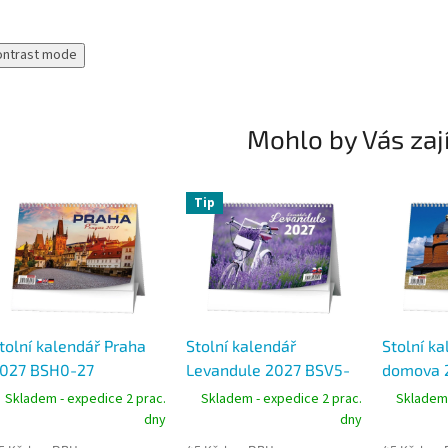
ontrast mode
Mohlo by Vás zaj
Tip
tolní kalendář Praha
Stolní kalendář
Stolní ka
027 BSH0-27
Levandule 2027 BSV5-
domova 
27
Skladem - expedice 2 prac.
Skladem - expedice 2 prac.
Skladem 
dny
dny