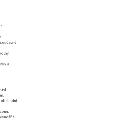
ah
e.
a současně
dnotný
inky a
styl.
en.
a obchodní
acemi.
alendář s