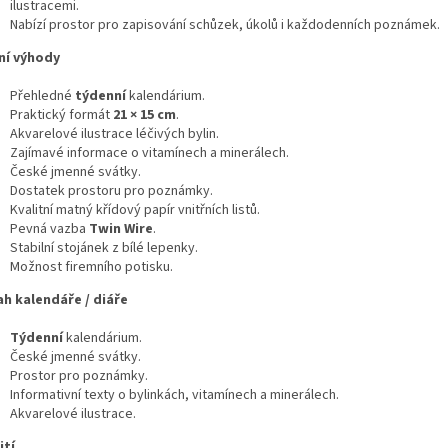
ilustracemi.
Nabízí prostor pro zapisování schůzek, úkolů i každodenních poznámek.
ní výhody
Přehledné
týdenní
kalendárium.
Praktický formát
21 × 15 cm
.
Akvarelové ilustrace léčivých bylin.
Zajímavé informace o vitamínech a minerálech.
České jmenné svátky.
Dostatek prostoru pro poznámky.
Kvalitní matný křídový papír vnitřních listů.
Pevná vazba
Twin Wire
.
Stabilní stojánek z bílé lepenky.
Možnost firemního potisku.
h kalendáře / diáře
Týdenní
kalendárium.
České jmenné svátky.
Prostor pro poznámky.
Informativní texty o bylinkách, vitamínech a minerálech.
Akvarelové ilustrace.
ití