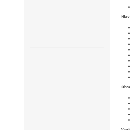
Hlav
Obsa
Využ