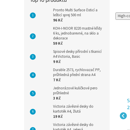
Pronto Multi Surface čisticí a
lešticí sprej 500 ml
High-c
96 Kč
KOH-I-NOOR 8220 mastné křídy
6 ks, jednobarevné, na sklo a
dekorace
59 Kč
Spisové desky přírodní s tkanicí
A4 Victoria, Basic
9 Kč
Durable 2573, rychlovazač PP,
průhledná přední strana A4
7 Kč
Jednorázové kuličkové pero
průhledné
3 Kč
Stolní kalendář Květiny
Stolní kalendář
S
Victoria závěsné desky do
-27
2027 BSF7-27
Pranostiky 2027 BSE7-
2
kartoték A4, žlutá
27
prac.
Skladem - expedice 2 prac.
Skladem - expedice 2 prac.
19 Kč
dny
dny
dny
Victoria závěsné desky do
kartoték A4, zelená