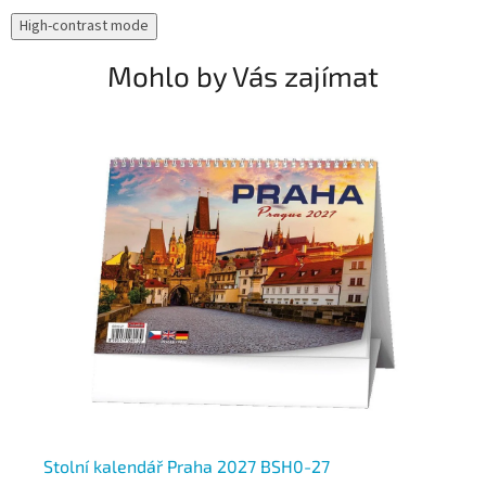
High-contrast mode
Mohlo by Vás zajímat
T
Stolní kalendář Praha 2027 BSH0-27
St