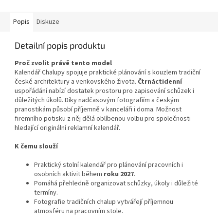
Popis
Diskuze
Detailní popis produktu
Proč zvolit právě tento model
Kalendář Chalupy spojuje praktické plánování s kouzlem tradiční
české architektury a venkovského života.
Čtrnáctidenní
uspořádání nabízí dostatek prostoru pro zapisování schůzek i
důležitých úkolů. Díky nadčasovým fotografiím a českým
pranostikám působí příjemně v kanceláři i doma. Možnost
firemního potisku z něj dělá oblíbenou volbu pro společnosti
hledající originální reklamní kalendář.
K čemu slouží
Praktický stolní kalendář pro plánování pracovních i
osobních aktivit během
roku 2027
.
Pomáhá přehledně organizovat schůzky, úkoly i důležité
termíny.
Fotografie tradičních chalup vytvářejí příjemnou
atmosféru na pracovním stole.