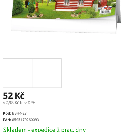
52 Kč
42,98 Kč bez DPH
Měrná
Kód:
BSH4-27
cena:
EAN:
8595179260093
Skladem - expedice 2 prac. dny