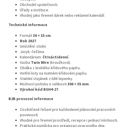
Obchodní společnosti.
Úřady a instituce.
Vhodný jako firemní dárek nebo reklamní kalendář.
Technické informace
Formát
30 × 15 cm
.
Rok 2027
.
Umístění: stolní.
Jazyk: čeština.
Kalendárium:
čtrnáctidenní
.
Vazba
Twin Wire
(kroužková).
Obálka z lesklého křídového papíru.
Vnitřní listy na matném křídovém papíru.
Stabilní stojánek z bílé lepenky.
Možnost potisku o velikosti
300 × 35 mm
.
Výrobní kód BSH4-27
.
B2B provozní informace
Osvědčené řešení pro každodenní plánování pracovních
povinností.
Vhodné pro firemní prostředí, recepce i jednací místnosti.
Praktická pomůcka pro organizaci pracovního dne.