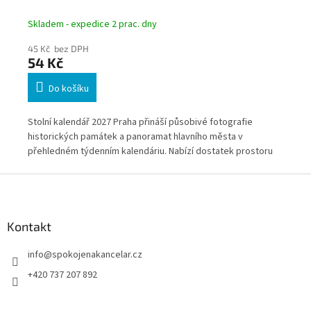
Skladem - expedice 2 prac. dny
Skl
45 Kč bez DPH
45
54 Kč
5
Do košíku
Stolní kalendář 2027 Praha přináší působivé fotografie
Sto
historických památek a panoramat hlavního města v
kal
přehledném týdenním kalendáriu. Nabízí dostatek prostoru
lev
pro plánování pracovních i osobních aktivit a zároveň
kaž
Z
o
představuje elegantní doplněk každého pracovního stolu.
dop
á
Díky možnosti firemního potisku je vhodný také jako
mot
p
reprezentativní reklamní kalendář.
a
Kontakt
t
info
@
spokojenakancelar.cz
í
+420 737 207 892