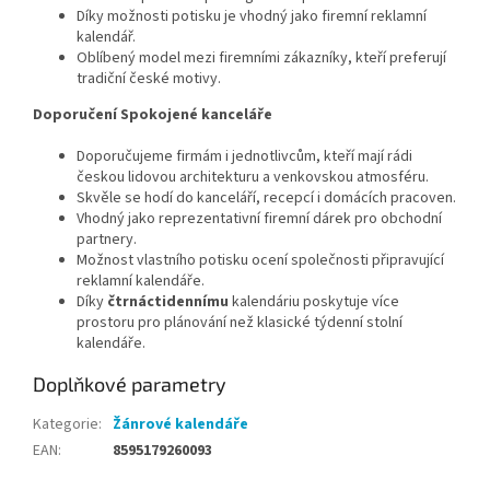
Díky možnosti potisku je vhodný jako firemní reklamní
kalendář.
Oblíbený model mezi firemními zákazníky, kteří preferují
tradiční české motivy.
Doporučení Spokojené kanceláře
Doporučujeme firmám i jednotlivcům, kteří mají rádi
českou lidovou architekturu a venkovskou atmosféru.
Skvěle se hodí do kanceláří, recepcí i domácích pracoven.
Vhodný jako reprezentativní firemní dárek pro obchodní
partnery.
Možnost vlastního potisku ocení společnosti připravující
reklamní kalendáře.
Díky
čtrnáctidennímu
kalendáriu poskytuje více
prostoru pro plánování než klasické týdenní stolní
kalendáře.
Doplňkové parametry
Kategorie
:
Žánrové kalendáře
EAN
:
8595179260093