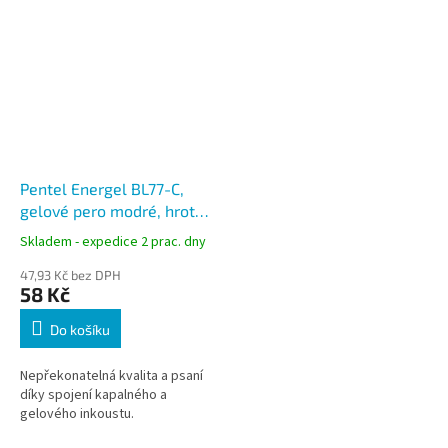
Pentel Energel BL77-C,
gelové pero modré, hrot
0,7 mm
Skladem - expedice 2 prac. dny
47,93 Kč bez DPH
58 Kč
Do košíku
Nepřekonatelná kvalita a psaní
díky spojení kapalného a
gelového inkoustu.