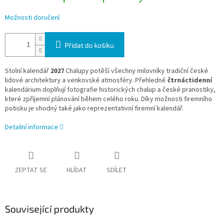
Možnosti doručení
Přidat do košíku
Stolní kalendář
2027
Chalupy potěší všechny milovníky tradiční české
lidové architektury a venkovské atmosféry. Přehledné
čtrnáctidenní
kalendárium doplňují fotografie historických chalup a české pranostiky,
které zpříjemní plánování během celého roku. Díky možnosti firemního
potisku je vhodný také jako reprezentativní firemní kalendář.
Detailní informace
ZEPTAT SE
HLÍDAT
SDÍLET
Související produkty