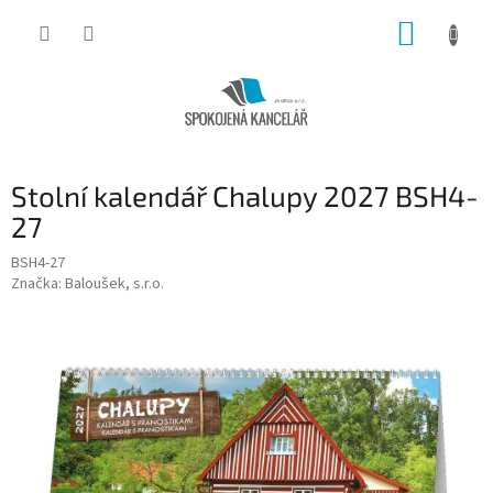
Přejít
NÁKUP
na
obsah
KOŠÍK
Stolní kalendář Chalupy 2027 BSH4-
27
BSH4-27
Značka:
Baloušek, s.r.o.