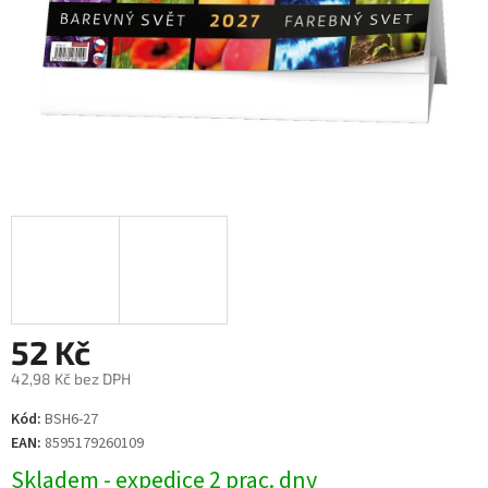
52 Kč
42,98 Kč bez DPH
Měrná
Kód:
BSH6-27
cena:
EAN:
8595179260109
Skladem - expedice 2 prac. dny