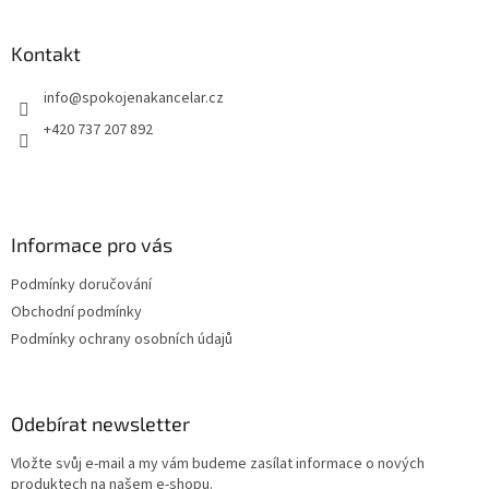
á
firemního potisku je vhodný také jako reprezentativní
Dík
p
reklamní nebo firemní kalendář.
rep
a
Kontakt
t
info
@
spokojenakancelar.cz
í
+420 737 207 892
Informace pro vás
Podmínky doručování
Obchodní podmínky
Podmínky ochrany osobních údajů
Odebírat newsletter
Vložte svůj e-mail a my vám budeme zasílat informace o nových
produktech na našem e-shopu.