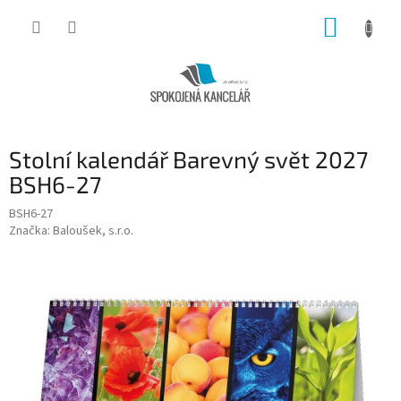
Přejít
NÁKUP
na
obsah
KOŠÍK
Stolní kalendář Barevný svět 2027
BSH6-27
BSH6-27
Značka:
Baloušek, s.r.o.