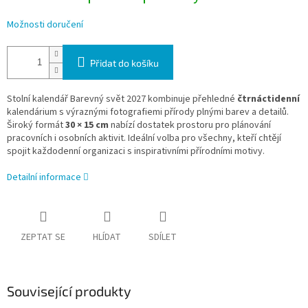
Možnosti doručení
Přidat do košíku
Stolní kalendář Barevný svět 2027 kombinuje přehledné
čtrnáctidenní
kalendárium s výraznými fotografiemi přírody plnými barev a detailů.
Široký formát
30 × 15 cm
nabízí dostatek prostoru pro plánování
pracovních i osobních aktivit. Ideální volba pro všechny, kteří chtějí
spojit každodenní organizaci s inspirativními přírodními motivy.
Detailní informace
ZEPTAT SE
HLÍDAT
SDÍLET
Související produkty