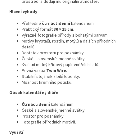
prostředí a dodají mu originální atmosféru.
Hlavní výhody
Přehledné
čtrnáctidenní
kalendárium.
Praktický formát
30 × 15 cm
.
Výrazné fotografie přírody s bohatými barvami.
Motivy krystalů, rostlin, motýlů a dalších přírodních
detailů.
Dostatek prostoru pro poznámky.
České a slovenské jmenné svátky.
Kvalitní matný křídový papír vnitřních listů.
Pevná vazba
Twin Wire
.
Stabilní stojánek z bílé lepenky.
Možnost firemního potisku.
Obsah kalendáře / diáře
Čtrnáctidenní
kalendárium.
České a slovenské jmenné svátky.
Prostor pro poznámky.
Fotografie přírodních motivů.
Využití