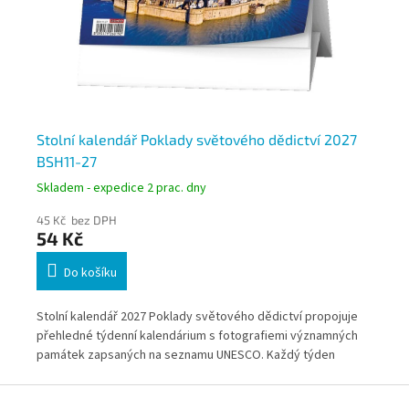
Stolní kalendář Poklady světového dědictví 2027
St
BSH11-27
Skladem - expedice 2 prac. dny
Skl
45 Kč bez DPH
45
54 Kč
5
Do košíku
Stolní kalendář 2027 Poklady světového dědictví propojuje
Sto
 a
přehledné týdenní kalendárium s fotografiemi významných
his
nní
památek zapsaných na seznamu UNESCO. Každý týden
pře
přináší zajímavé informace o jedinečných místech z celého
pro
Z
o
světa a dostatek prostoru pro plánování. Díky možnosti
pře