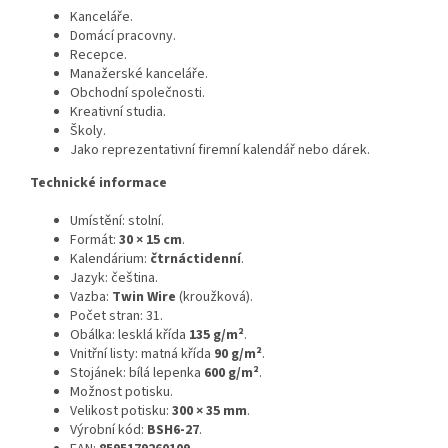
Kanceláře.
Domácí pracovny.
Recepce.
Manažerské kanceláře.
Obchodní společnosti.
Kreativní studia.
Školy.
Jako reprezentativní firemní kalendář nebo dárek.
Technické informace
Umístění: stolní.
Formát:
30 × 15 cm
.
Kalendárium:
čtrnáctidenní
.
Jazyk: čeština.
Vazba:
Twin Wire
(kroužková).
Počet stran: 31.
Obálka: lesklá křída
135 g/m²
.
Vnitřní listy: matná křída
90 g/m²
.
Stojánek: bílá lepenka
600 g/m²
.
Možnost potisku.
Velikost potisku:
300 × 35 mm
.
Výrobní kód:
BSH6-27
.