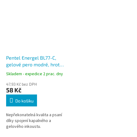
Pentel Energel BL77-C,
gelové pero modré, hrot
0,7 mm
Skladem - expedice 2 prac. dny
47,93 Kč bez DPH
58 Kč
Do košíku
Nepřekonatelná kvalita a psaní
díky spojení kapalného a
gelového inkoustu.