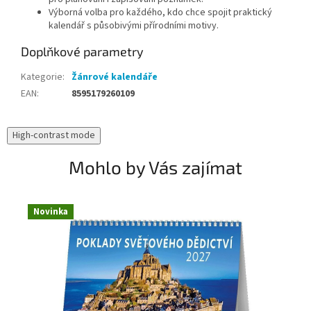
Výborná volba pro každého, kdo chce spojit praktický
kalendář s působivými přírodními motivy.
Doplňkové parametry
Kategorie
:
Žánrové kalendáře
EAN
:
8595179260109
High-contrast mode
Mohlo by Vás zajímat
Novinka