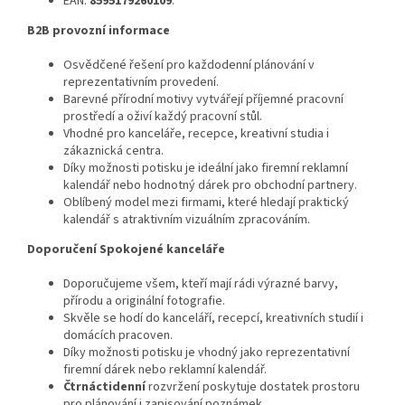
EAN:
8595179260109
.
B2B provozní informace
Osvědčené řešení pro každodenní plánování v
reprezentativním provedení.
Barevné přírodní motivy vytvářejí příjemné pracovní
prostředí a oživí každý pracovní stůl.
Vhodné pro kanceláře, recepce, kreativní studia i
zákaznická centra.
Díky možnosti potisku je ideální jako firemní reklamní
kalendář nebo hodnotný dárek pro obchodní partnery.
Oblíbený model mezi firmami, které hledají praktický
kalendář s atraktivním vizuálním zpracováním.
Doporučení Spokojené kanceláře
Doporučujeme všem, kteří mají rádi výrazné barvy,
přírodu a originální fotografie.
Skvěle se hodí do kanceláří, recepcí, kreativních studií i
domácích pracoven.
Díky možnosti potisku je vhodný jako reprezentativní
firemní dárek nebo reklamní kalendář.
Čtrnáctidenní
rozvržení poskytuje dostatek prostoru
pro plánování i zapisování poznámek.