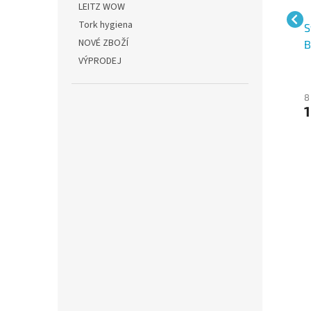
LEITZ WOW
Tork hygiena
Rotring Tikky 30,
KOH-I-NOOR Pryž
S
NOVÉ ZBOŽÍ
gumovací pryž
mazací bílá 300/30
B
VÝPRODEJ
měkká, slon
10 Kč bez DPH
7 Kč bez DPH
8
12 Kč
8 Kč
1