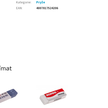
Kategorie
:
Pryže
EAN
:
4007817524206
ímat