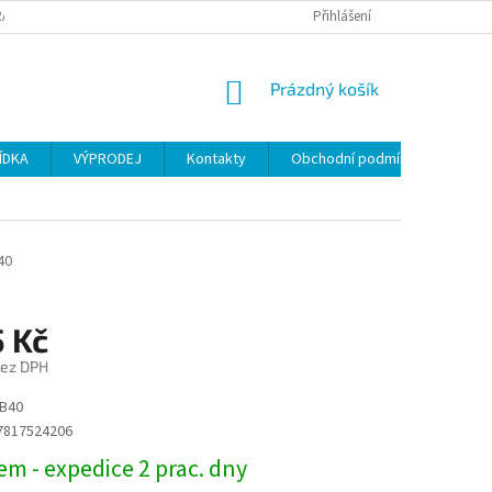
ANY OSOBNÍCH ÚDAJŮ
Přihlášení
NÁKUPNÍ
Prázdný košík
KOŠÍK
ÍDKA
VÝPRODEJ
Kontakty
Obchodní podmínky
40
5 Kč
bez DPH
B40
7817524206
m - expedice 2 prac. dny