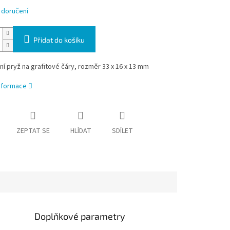
 doručení
Přidat do košíku
itní pryž na grafitové čáry, rozměr 33 x 16 x 13 mm
informace
ZEPTAT SE
HLÍDAT
SDÍLET
Doplňkové parametry