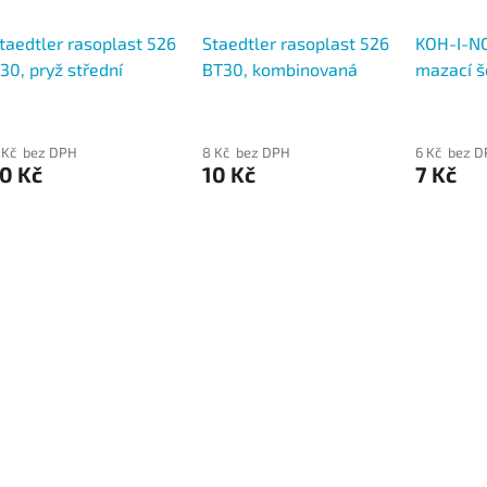
taedtler rasoplast 526
Staedtler rasoplast 526
KOH-I-N
30, pryž střední
BT30, kombinovaná
mazací š
pryž střední
6541/40
 Kč bez DPH
8 Kč bez DPH
6 Kč bez 
0 Kč
10 Kč
7 Kč