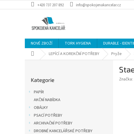
Přejít
+420 737 207 892
info@spokojenakancelar.cz
na
obsah
NOVÉ ZBOŽÍ
TORK HYGIENA
DURABLE - IDENT
Domů
LEPÍCÍ A KOREKČNÍ POTŘEBY
Pryže
P
Stae
o
Přeskočit
s
Značka:
Kategorie
kategorie
t
r
PAPÍR
a
AKČNÍ NABÍDKA
n
OBÁLKY
n
í
PSACÍ POTŘEBY
p
ARCHIVAČNÍ POTŘEBY
a
DROBNÉ KANCELÁŘSKÉ POTŘEBY