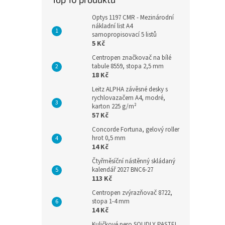
Optys 1197 CMR - Mezinárodní
nákladní list A4
samopropisovací 5 listů
5 Kč
Centropen značkovač na bílé
tabule 8559, stopa 2,5 mm
18 Kč
Leitz ALPHA závěsné desky s
rychlovazačem A4, modré,
karton 225 g/m²
57 Kč
Concorde Fortuna, gelový roller
hrot 0,5 mm
14 Kč
Čtyřměsíční nástěnný skládaný
kalendář 2027 BNC6-27
113 Kč
Centropen zvýrazňovač 8722,
stopa 1-4 mm
14 Kč
Kuličkové pero SOLIDLY PASTEL