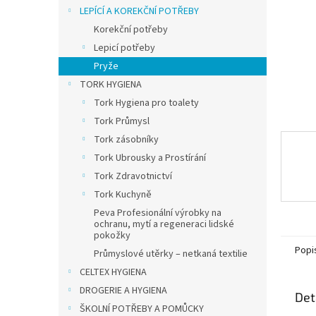
n
LEPÍCÍ A KOREKČNÍ POTŘEBY
e
Korekční potřeby
l
Lepicí potřeby
Pryže
TORK HYGIENA
Tork Hygiena pro toalety
Tork Průmysl
Tork zásobníky
Tork Ubrousky a Prostírání
Tork Zdravotnictví
Tork Kuchyně
Peva Profesionální výrobky na
ochranu, mytí a regeneraci lidské
pokožky
Popi
Průmyslové utěrky – netkaná textilie
CELTEX HYGIENA
DROGERIE A HYGIENA
Det
ŠKOLNÍ POTŘEBY A POMŮCKY