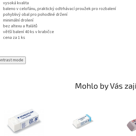
vysoká kvalita
baleno v celofánu, praktický odtrhávací proužek pro rozbalení
pohyblivý obal pro pohodlné držení
minimální drolení
bez altexu a ftalátů
větší balení 40 ks v krabičce
cena za 1 ks
ontrast mode
Mohlo by Vás zaj