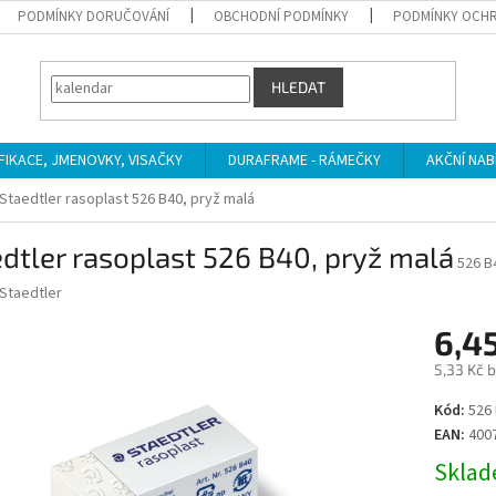
PODMÍNKY DORUČOVÁNÍ
OBCHODNÍ PODMÍNKY
PODMÍNKY OCHR
HLEDAT
IFIKACE, JMENOVKY, VISAČKY
DURAFRAME - RÁMEČKY
AKČNÍ NAB
Staedtler rasoplast 526 B40, pryž malá
dtler rasoplast 526 B40, pryž malá
526 B
Staedtler
6,4
5,33 Kč 
Měrná
Kód:
526 
cena:
EAN:
400
Sklade