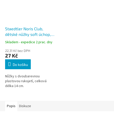
Staedtler Noris Club,
dětské nůžky soft úchop,
délka 14 cm
Skladem - expedice 2 prac. dny
22,31 Kč bez DPH
27 Kč
Do košíku
Nůžky s dvoubarevnou
plastovou rukojetí, celková
délka 14 cm.
Popis
Diskuze