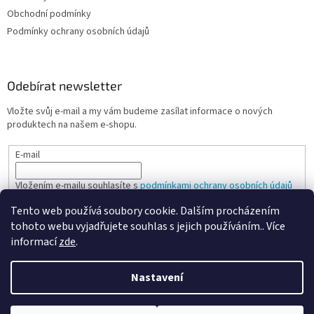
Obchodní podmínky
Podmínky ochrany osobních údajů
Odebírat newsletter
Vložte svůj e-mail a my vám budeme zasílat informace o nových
produktech na našem e-shopu.
E-mail
Vložením e-mailu souhlasíte s
podmínkami ochrany osobních údajů
Tento web používá soubory cookie. Dalším procházením
PŘIHLÁSIT SE
tohoto webu vyjadřujete souhlas s jejich používáním.. Více
informací
zde
.
Nastavení
Vytvořil Shoptet