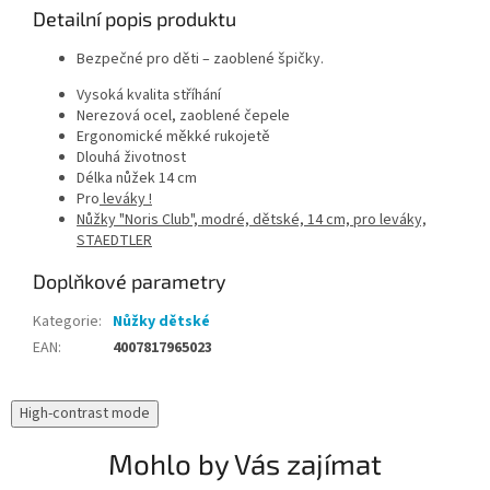
Detailní popis produktu
Bezpečné pro děti – zaoblené špičky.
Vysoká kvalita stříhání
Nerezová ocel, zaoblené čepele
Ergonomické měkké rukojetě
Dlouhá životnost
Délka nůžek 14 cm
Pro
leváky !
Nůžky "Noris Club", modré, dětské, 14 cm, pro leváky,
STAEDTLER
Doplňkové parametry
Kategorie
:
Nůžky dětské
EAN
:
4007817965023
High-contrast mode
Mohlo by Vás zajímat