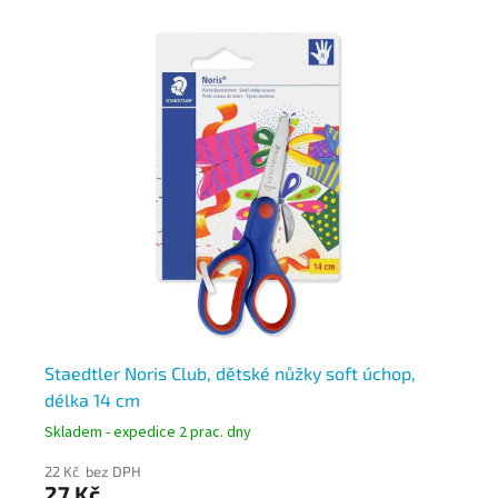
Staedtler Noris Club, dětské nůžky soft úchop,
Vi
délka 14 cm
Skladem - expedice 2 prac. dny
Skl
22 Kč bez DPH
12 
27 Kč
14