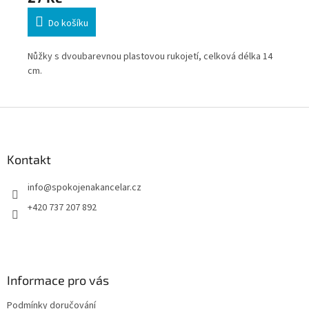
Do košíku
rý,
Nůžky s dvoubarevnou plastovou rukojetí, celková délka 14
Nůž
cm.
Z
á
p
a
Kontakt
t
info
@
spokojenakancelar.cz
í
+420 737 207 892
Informace pro vás
Podmínky doručování