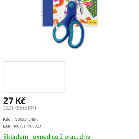
27 Kč
22,31 Kč bez DPH
Měrná
Kód:
TS96514LNBK
cena:
EAN:
4007817965023
Skladem - expedice 2 prac. dny