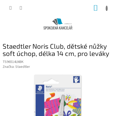
Přejít
NÁKUP
na
obsah
KOŠÍK
Staedtler Noris Club, dětské nůžky
soft úchop, délka 14 cm, pro leváky
TS96514LNBK
Značka:
Staedtler