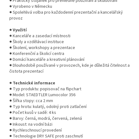
● Praktický stojánek pro přehledné používání a skladování
● Vyrobeno v Německu
● Spolehlivá volba pro každodenní prezentační a kancelářský
provoz
●
Využití
● Kanceláře a zasedací místnosti
● Školy a vzdělávací instituce
● Školení, workshopy a prezentace
● Konferenční a školicí centra
● Domácí kanceláře a kreativní plánování
● Dlouhodobě používané v provozech, kde je důležitá čitelnost a
čistota prezentací
●
Technické informace
● Typ produktu: popisovač na flipchart
● Model: STAEDTLER Lumocolor 356
● Šířka stopy: cca 2 mm
● Typ hrotu: kulatý, odolný proti zatlačení
● Počet kusů v sadě: 4 ks
● Barvy: černá, modrá, červená, zelená
● Inkoust: na vodní bázi
● Rychleschnoucí provedení
● Technologie DRY SAFE proti zaschnutí