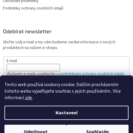
Obchodní podmínky
Podmínky ochrany osobních údajů
Odebírat newsletter
Vložte svůj e-mail a my vám budeme zasílat informace o nových
produktech na našem e-shopu.
E-mail
Vložením e-mailu souhlasíte s
podmínkami ochrany osobních údajů
Tento web používá soubory cookie. Dalším procházením
PŘIHLÁSIT SE
tohoto webu vyjadřujete souhlas s jejich používáním.. Více
informací
zde
.
Nastavení
Vytvořil Shoptet
Odmítnout
Souhlasím
Copyright 2026
Spokojená kancelář
. Všechna práva vyhrazena.