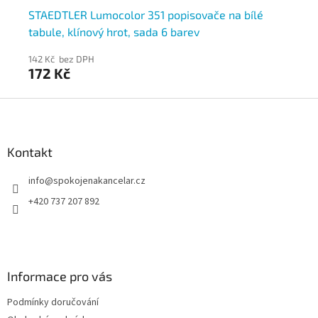
STAEDTLER Lumocolor 351 popisovače na bílé
Po
tabule, klínový hrot, sada 6 barev
35
142 Kč bez DPH
109
172 Kč
13
Z
á
p
a
Kontakt
t
info
@
spokojenakancelar.cz
í
+420 737 207 892
Informace pro vás
Podmínky doručování