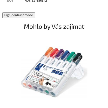
EAN
:
4007817356142
High-contrast mode
Mohlo by Vás zajímat