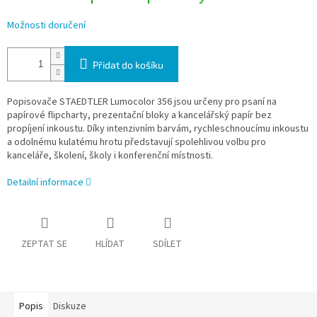
Možnosti doručení
Přidat do košíku
Popisovače STAEDTLER Lumocolor 356 jsou určeny pro psaní na
papírové flipcharty, prezentační bloky a kancelářský papír bez
propíjení inkoustu. Díky intenzivním barvám, rychleschnoucímu inkoustu
a odolnému kulatému hrotu představují spolehlivou volbu pro
kanceláře, školení, školy i konferenční místnosti.
Detailní informace
ZEPTAT SE
HLÍDAT
SDÍLET
Popis
Diskuze