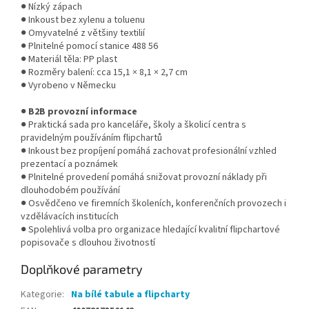
● Nízký zápach
● Inkoust bez xylenu a toluenu
● Omyvatelné z většiny textilií
● Plnitelné pomocí stanice 488 56
● Materiál těla: PP plast
● Rozměry balení: cca 15,1 × 8,1 × 2,7 cm
● Vyrobeno v Německu
●
B2B provozní informace
● Praktická sada pro kanceláře, školy a školicí centra s
pravidelným používáním flipchartů
● Inkoust bez propíjení pomáhá zachovat profesionální vzhled
prezentací a poznámek
● Plnitelné provedení pomáhá snižovat provozní náklady při
dlouhodobém používání
● Osvědčeno ve firemních školeních, konferenčních provozech i
vzdělávacích institucích
● Spolehlivá volba pro organizace hledající kvalitní flipchartové
popisovače s dlouhou životností
Doplňkové parametry
Kategorie
:
Na bílé tabule a flipcharty