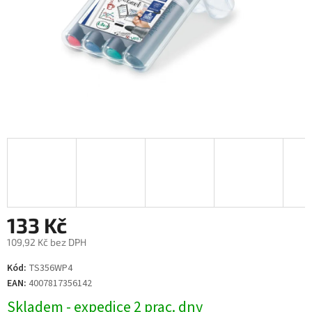
133 Kč
109,92 Kč bez DPH
Měrná
Kód:
TS356WP4
cena:
EAN:
4007817356142
Skladem - expedice 2 prac. dny