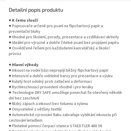
Detailní popis produktu
●
K čemu slouží
● Popisovače určené pro psaní na flipchartový papír a
prezentační bloky
● Vhodné pro školení, porady, prezentace a vzdělávací aktivity
● Ideální pro výrazné a dobře čitelné psaní bez propíjení papíru
● Osvědčené řešení pro každodenní kancelářský a školicí
provoz
●
Hlavní výhody
● Inkoust na vodní bázi nepropíjí běžný flipchartový papír
● Intenzivní a dobře viditelné barvy pro prezentace a výuku
● Kulatý hrot odolný proti zatlačení a deformaci
● Rychleschnoucí provedení vhodné i pro leváky
● Technologie DRY SAFE umožňuje ponechat fix otevřený několik
dní bez zaschnutí
● Nízký zápach a inkoust bez toluenu a xylenu
● Omyvatelné z většiny textilií
● Automatické vyrovnání tlaku zabraňuje vytékání inkoustu při
cestování letadlem
● Plnitelné pomocí čerpací stanice STAEDTLER 488 56