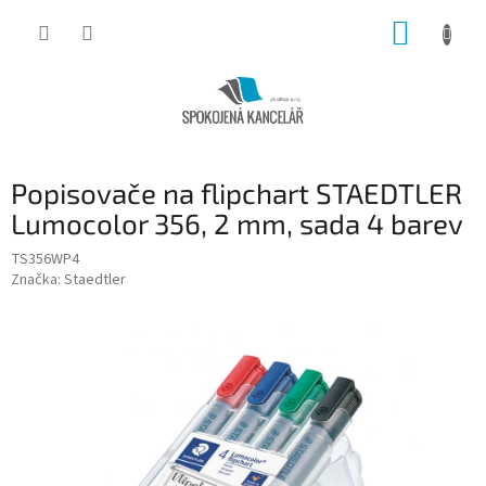
Přejít
NÁKUP
na
obsah
KOŠÍK
Popisovače na flipchart STAEDTLER
Lumocolor 356, 2 mm, sada 4 barev
TS356WP4
Značka:
Staedtler