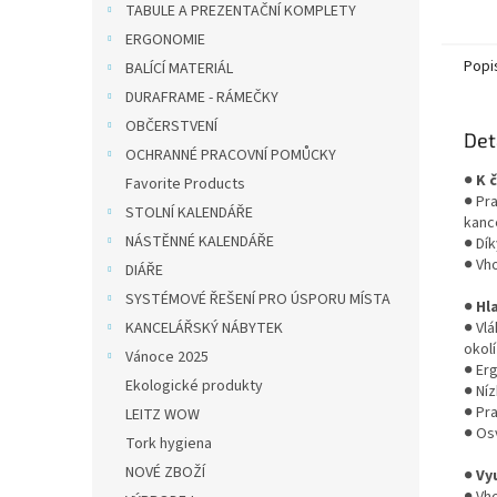
okrajů
TABULE A PREZENTAČNÍ KOMPLETY
a lze j
ERGONOMIE
Popi
BALÍCÍ MATERIÁL
DURAFRAME - RÁMEČKY
OBČERSTVENÍ
Det
OCHRANNÉ PRACOVNÍ POMŮCKY
●
K 
Favorite Products
● Pr
STOLNÍ KALENDÁŘE
kanc
NÁSTĚNNÉ KALENDÁŘE
● Dí
● Vh
DIÁŘE
SYSTÉMOVÉ ŘEŠENÍ PRO ÚSPORU MÍSTA
●
Hl
KANCELÁŘSKÝ NÁBYTEK
● Vl
okolí
Vánoce 2025
● Er
Ekologické produkty
● Ní
● Pr
LEITZ WOW
● Os
Tork hygiena
NOVÉ ZBOŽÍ
●
Vy