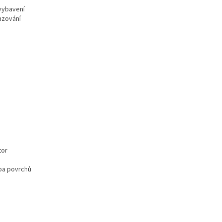
 vybavení
azování
tor
žba povrchů