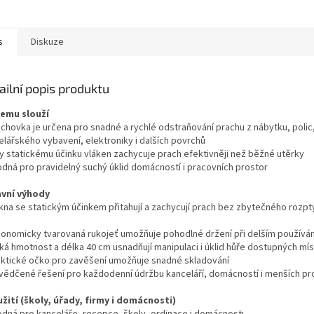
m je odolná proti třepení
i opakovaně prát...
s
Diskuze
ailní popis produktu
čemu slouží
achovka je určena pro snadné a rychlé odstraňování prachu z nábytku, polic
elářského vybavení, elektroniky i dalších povrchů
ky statickému účinku vláken zachycuje prach efektivněji než běžné utěrky
odná pro pravidelný suchý úklid domácností i pracovních prostor
avní výhody
ákna se statickým účinkem přitahují a zachycují prach bez zbytečného rozpt
gonomicky tvarovaná rukojeť umožňuje pohodlné držení při delším používán
zká hmotnost a délka 40 cm usnadňují manipulaci i úklid hůře dostupných mís
aktické očko pro zavěšení umožňuje snadné skladování
vědčené řešení pro každodenní údržbu kanceláří, domácností i menších p
užití (školy, úřady, firmy i domácnosti)