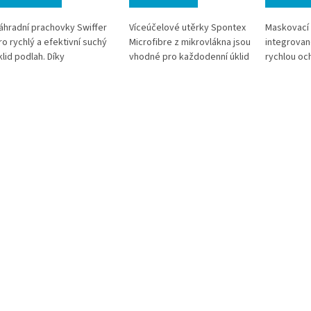
áhradní prachovky Swiffer
Víceúčelové utěrky Spontex
Maskovací 
ro rychlý a efektivní suchý
Microfibre z mikrovlákna jsou
integrovan
klid podlah. Díky
vhodné pro každodenní úklid
rychlou och
lektrostatickému účinku
domácností i profesionálních
malování. 
achycují prach, vlasy,
provozů. Díky vysoké
zakrytí náb
vířecí chlupy i jemné
absorpci a speciální
krokem. V
ečistoty a pomáhají
struktuře mikrovlákna
profesionál
držovat podlahy čisté bez
efektivně odstraňují
v interiéru.
íření prachu. Vhodné pro
mastnotu, prach i běžné
šechny tvrdé podlahové
nečistoty pouze za pomoci
ovrchy a kompatibilní s
vody. Praktické balení 8+2 ks
opem Swiffer.
nabízí ekonomické řešení
pro pravidelný úklid.