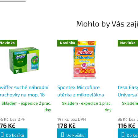
Mohlo by Vás zaj
Novinka
Novinka
Novinka
wiffer suché náhradní
Spontex Microfibre
tesa Eas
rachovky na mop, 18
utěrka z mikrovlákna
Universa
s
8+2 ks, 30 × 30 cm
maskovac
Skladem - expedice 2 prac.
Skladem - expedice 2 prac.
Skladem 
páskou, 1
dny
dny
45 Kč bez DPH
147 Kč bez DPH
96 Kč bez
76 Kč
178 Kč
116 Kč
Do košíku
Do košíku
Do ko