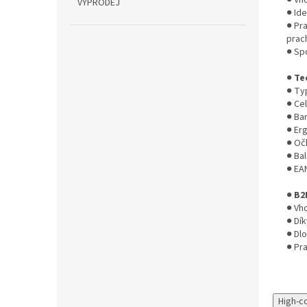
● Vh
VÝPRODEJ
● Ide
● Pr
prac
● Sp
●
Te
● Ty
● Ce
● Ba
● Er
● Oč
● Bal
● EA
●
B2
● Vh
● Dí
● Dl
● Pra
High-c