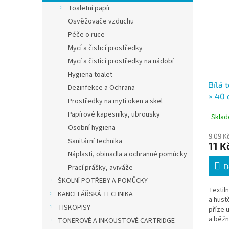
Toaletní papír
Osvěžovače vzduchu
Péče o ruce
Mycí a čisticí prostředky
Mycí a čisticí prostředky na nádobí
Hygiena toalet
Bílá 
Dezinfekce a Ochrana
× 40 
Prostředky na mytí oken a skel
prach
Papírové kapesníky, ubrousky
Sklad
Osobní hygiena
9,09 K
Sanitární technika
11 K
Náplasti, obinadla a ochranné pomůcky
D
Prací prášky, aviváže
ŠKOLNÍ POTŘEBY A POMŮCKY
Textil
KANCELÁŘSKÁ TECHNIKA
a hust
TISKOPISY
příze 
a běžn
TONEROVÉ A INKOUSTOVÉ CARTRIDGE