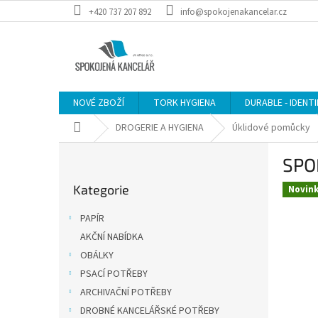
Přejít
+420 737 207 892
info@spokojenakancelar.cz
na
obsah
NOVÉ ZBOŽÍ
TORK HYGIENA
DURABLE - IDENT
Domů
DROGERIE A HYGIENA
Úklidové pomůcky
P
SPO
o
Přeskočit
s
Kategorie
kategorie
Novin
t
r
PAPÍR
a
AKČNÍ NABÍDKA
n
OBÁLKY
n
í
PSACÍ POTŘEBY
p
ARCHIVAČNÍ POTŘEBY
a
DROBNÉ KANCELÁŘSKÉ POTŘEBY