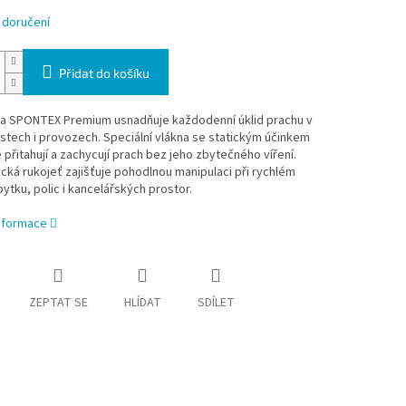
 doručení
Přidat do košíku
a SPONTEX Premium usnadňuje každodenní úklid prachu v
tech i provozech. Speciální vlákna se statickým účinkem
 přitahují a zachycují prach bez jeho zbytečného víření.
ká rukojeť zajišťuje pohodlnou manipulaci při rychlém
bytku, polic i kancelářských prostor.
informace
ZEPTAT SE
HLÍDAT
SDÍLET