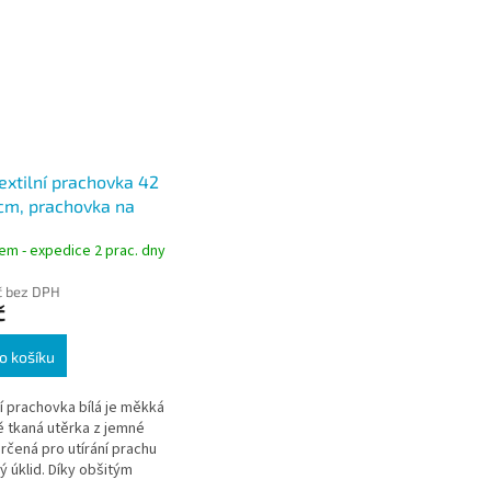
textilní prachovka 42
cm, prachovka na
 s obšitými okraji
em - expedice 2 prac. dny
č bez DPH
č
o košíku
ní prachovka bílá je měkká
ě tkaná utěrka z jemné
určená pro utírání prachu
ý úklid. Díky obšitým