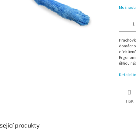
Možnosti
Prachovk
domácnos
efektivně
Ergonomic
úklidu ná
Detailní 
TISK
sející produkty