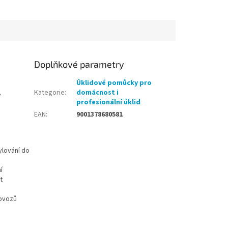
Doplňkové parametry
Úklidové pomůcky pro
,
Kategorie
:
domácnost i
profesionální úklid
EAN
:
9001378680581
ylování do
í
t
rovozů