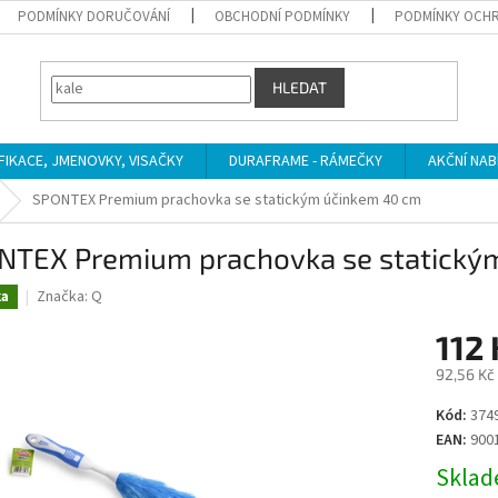
PODMÍNKY DORUČOVÁNÍ
OBCHODNÍ PODMÍNKY
PODMÍNKY OCHR
HLEDAT
IFIKACE, JMENOVKY, VISAČKY
DURAFRAME - RÁMEČKY
AKČNÍ NAB
SPONTEX Premium prachovka se statickým účinkem 40 cm
NTEX Premium prachovka se statický
Značka:
Q
ka
112 
92,56 Kč
Měrná
Kód:
374
cena:
EAN:
900
Sklade