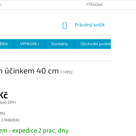
ANY OSOBNÍCH ÚDAJŮ
Přihlášení
NÁKUPNÍ
Prázdný košík
KOŠÍK
ÍDKA
VÝPRODEJ
Kontakty
Obchodní podmínky
m účinkem 40 cm
374992
Kč
 bez DPH
992
1378680581
m - expedice 2 prac. dny