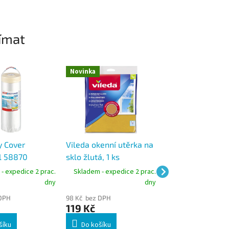
ímat
Novinka
Novinka
Tip
y Cover
Vileda okenní utěrka na
Scotch-Brite extr
l 58870
sklo žlutá, 1 ks
čisticí houbička 
í fólie s
Saver ergonomic
- expedice 2 prac.
Skladem - expedice 2 prac.
Skladem - expedic
,4 x 25 m
3M
dny
dny
 DPH
98 Kč bez DPH
64 Kč bez DPH
119 Kč
78 Kč
šíku
Do košíku
Do košíku