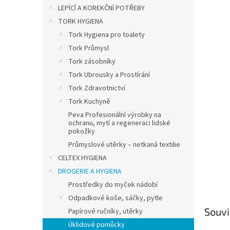
n
LEPÍCÍ A KOREKČNÍ POTŘEBY
e
TORK HYGIENA
l
Tork Hygiena pro toalety
Tork Průmysl
Tork zásobníky
Tork Ubrousky a Prostírání
Tork Zdravotnictví
Tork Kuchyně
Peva Profesionální výrobky na
ochranu, mytí a regeneraci lidské
pokožky
Průmyslové utěrky – netkaná textilie
CELTEX HYGIENA
DROGERIE A HYGIENA
Prostředky do myček nádobí
Odpadkové koše, sáčky, pytle
Souvi
Papírové ručníky, utěrky
Úklidové pomůcky