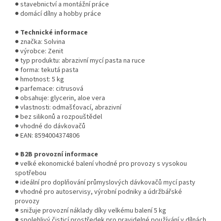
● stavebnictví a montážní práce
● domácí dílny a hobby práce
●
Technické informace
● značka: Solvina
● výrobce: Zenit
● typ produktu: abrazivní mycí pasta na ruce
● forma: tekutá pasta
● hmotnost: 5 kg
● parfemace: citrusová
● obsahuje: glycerin, aloe vera
● vlastnosti: odmašťovací, abrazivní
● bez silikonů a rozpouštědel
● vhodné do dávkovačů
● EAN: 8594004374806
●
B2B provozní informace
● velké ekonomické balení vhodné pro provozy s vysokou
spotřebou
● ideální pro doplňování průmyslových dávkovačů mycí pasty
● vhodné pro autoservisy, výrobní podniky a údržbářské
provozy
● snižuje provozní náklady díky velkému balení 5 kg
● spolehlivý čisticí prostředek pro pravidelné používání v dílnách