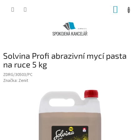
Přejít
NÁKUP
na
obsah
KOŠÍK
Solvina Profi abrazivní mycí pasta
na ruce 5 kg
ZDRG/30503/PC
Značka:
Zenit