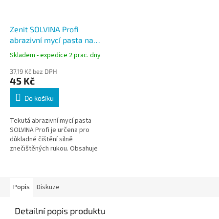
Zenit SOLVINA Profi
abrazivní mycí pasta na
ruce 450 g
Skladem - expedice 2 prac. dny
37,19 Kč bez DPH
45 Kč
Do košíku
Tekutá abrazivní mycí pasta
SOLVINA Profi je určena pro
důkladné čištění silně
znečištěných rukou. Obsahuje
jemné abrazivum s vysokou
odmašťovací schopností a
účinně odstraňuje...
Popis
Diskuze
Detailní popis produktu