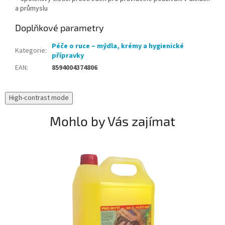
a průmyslu
Doplňkové parametry
Péče o ruce – mýdla, krémy a hygienické
Kategorie
:
přípravky
EAN
:
8594004374806
High-contrast mode
Mohlo by Vás zajímat