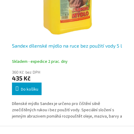
g
Sandex dílenské mýdlo na ruce bez použití vody 5 l
Is
do
Skladem - expedice 2 prac. dny
Skl
360 Kč bez DPH
40
435 Kč
4
Do košíku
né
Dílenské mýdlo Sandex je určeno pro čištění silně
Nás
znečištěných rukou i bez použití vody. Speciální složení s
ml 
jemným abrazivem pomáhá rozpouštět oleje, maziva, barvy a
san
í.
další průmyslové nečistoty. Hydratační složky zároveň
dop
Z
zanechávají pokožku svěží a vláčnou.
odo