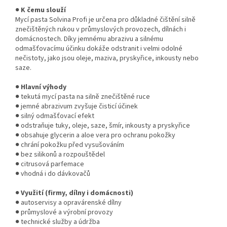
●
K čemu slouží
Mycí pasta Solvina Profi je určena pro důkladné čištění silně
znečištěných rukou v průmyslových provozech, dílnách i
domácnostech. Díky jemnému abrazivu a silnému
odmašťovacímu účinku dokáže odstranit i velmi odolné
nečistoty, jako jsou oleje, maziva, pryskyřice, inkousty nebo
saze.
●
Hlavní výhody
● tekutá mycí pasta na silně znečištěné ruce
● jemné abrazivum zvyšuje čisticí účinek
● silný odmašťovací efekt
● odstraňuje tuky, oleje, saze, šmír, inkousty a pryskyřice
● obsahuje glycerin a aloe vera pro ochranu pokožky
● chrání pokožku před vysušováním
● bez silikonů a rozpouštědel
● citrusová parfemace
● vhodná i do dávkovačů
●
Využití (firmy, dílny i domácnosti)
● autoservisy a opravárenské dílny
● průmyslové a výrobní provozy
● technické služby a údržba