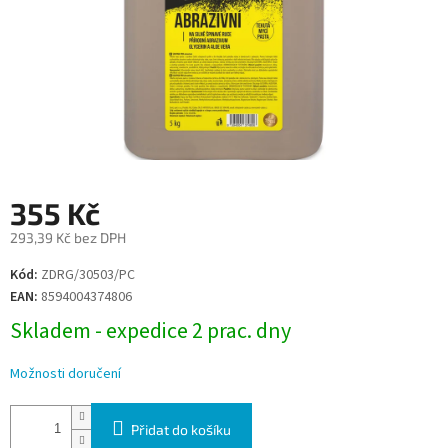
355 Kč
293,39 Kč bez DPH
Měrná
Kód:
ZDRG/30503/PC
cena:
EAN:
8594004374806
Skladem - expedice 2 prac. dny
Možnosti doručení
Přidat do košíku