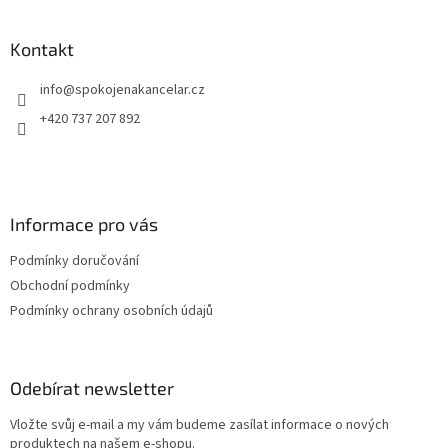
á
veř
p
a
Kontakt
t
info
@
spokojenakancelar.cz
í
+420 737 207 892
Informace pro vás
Podmínky doručování
Obchodní podmínky
Podmínky ochrany osobních údajů
Odebírat newsletter
Vložte svůj e-mail a my vám budeme zasílat informace o nových
produktech na našem e-shopu.