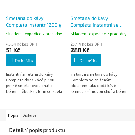
Smetana do kávy
Smetana do kávy
Completa instantní 200 g
Completa instantní se
sníženým obsahem tuku 1
Skladem - expedice 2 prac. dny
Skladem - expedice 2 prac. dny
kg
45,54 Kč bez DPH
257,14 Kč bez DPH
51 Kč
288 Kč
Do košíku
Do košíku
Instantní smetana do kávy
Instantní smetana do kávy
Completa dodá kávě plnou,
Completa se sníženým
jemně smetanovou chuť a
obsahem tuku dodá kávě
během několika vteřin se zcela
jemnou krémovou chuť a během
rozpustí v horkém nápoji. Díky
několika vteřin se rozpustí v
tomu zachovává teplotu kávy a
horkém nápoji. Ekonomické
je...
balení 1 kg je vhodné...
Popis
Diskuze
Detailní popis produktu