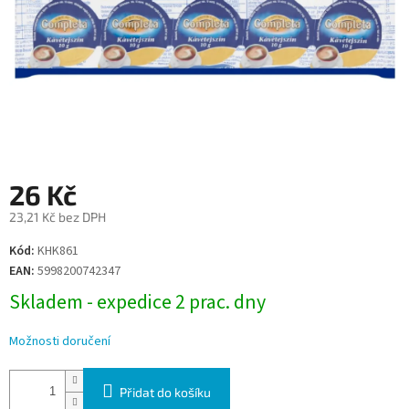
26 Kč
23,21 Kč bez DPH
Měrná
Kód:
KHK861
cena:
EAN:
5998200742347
Skladem - expedice 2 prac. dny
Možnosti doručení
Přidat do košíku