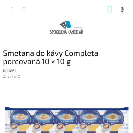
Přejít
NÁKUP
na
obsah
KOŠÍK
Smetana do kávy Completa
porcovaná 10 × 10 g
KHK861
Značka:
Q