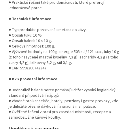
● Praktické řešení také pro domácnosti, které preferují
jednorázové porce.
● Technické informace
● Typ produktu: porcovaná smetana do kávy.
● Obsah tuku: 10 %.
● Obsah balení: 10 × 10 g.
● Celková hmotnost: 100 g.
● Výživové hodnoty na 100 g: energie 503 kJ / 121 kcal, tuky 10 g
(z toho nasycené mastné kyseliny 7,3 g), sacharidy 4,2 g (z toho
cukry 4,2 g), bílkoviny 3,2 g, sůl 0,1 g.
● EAN: 5998200742347.
● B2B provozní informace
● Jednotlivě balené porce pomáhají udržet vysoký hygienický
standard při podávání nápojů.
● Vhodné pro kanceláře, hotely, penziony i gastro provozy, kde
je důležité přesné dávkování a snadná manipulace.
● Ověřené řešení v praxi pro zasedací místnosti, recepce a
samoobslužné kávové koutky.
Doplňkové parametry