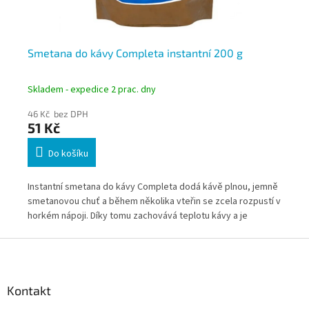
Smetana do kávy Completa instantní 200 g
Sm
ob
Skladem - expedice 2 prac. dny
Skl
46 Kč bez DPH
25
51 Kč
2
Do košíku
u
Instantní smetana do kávy Completa dodá kávě plnou, jemně
Ins
smetanovou chuť a během několika vteřin se zcela rozpustí v
tuk
horkém nápoji. Díky tomu zachovává teplotu kávy a je
vte
praktickou volbou pro kanceláře, zasedací místnosti,
vho
Z
provozy i domácnosti, kde je důležitá rychlá a pohodlná
pra
á
příprava.
p
a
Kontakt
t