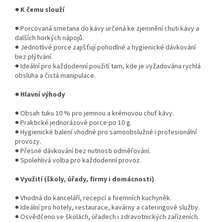
● K čemu slouží
● Porcovaná smetana do kávy určená ke zjemnění chuti kávy a
dalších horkých nápojů.
● Jednotlivé porce zajišťují pohodlné a hygienické dávkování
bez plýtvání.
● Ideální pro každodenní použití tam, kde je vyžadována rychlá
obsluha a čistá manipulace.
● Hlavní výhody
● Obsah tuku 10 % pro jemnou a krémovou chuť kávy.
● Praktické jednorázové porce po 10 g.
● Hygienické balení vhodné pro samoobslužné i profesionální
provozy.
● Přesné dávkování bez nutnosti odměřování.
● Spolehlivá volba pro každodenní provoz.
● Využití (školy, úřady, firmy i domácnosti)
● Vhodná do kanceláří, recepcí a firemních kuchyněk.
● Ideální pro hotely, restaurace, kavárny a cateringové služby.
● Osvědčeno ve školách, úřadech i zdravotnických zařízeních.