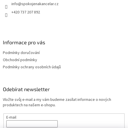
info
@
spokojenakancelar.cz
í
+420 737 207 892
Informace pro vás
Podmínky doručování
Obchodní podmínky
Podmínky ochrany osobních údajů
Odebírat newsletter
Vložte svůj e-mail a my vám budeme zasílat informace o nových
produktech na našem e-shopu.
E-mail