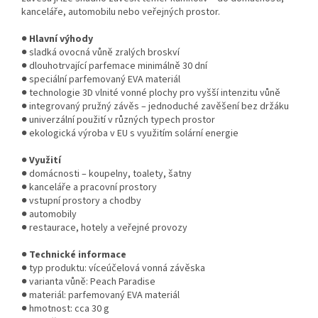
kanceláře, automobilu nebo veřejných prostor.
●
Hlavní výhody
● sladká ovocná vůně zralých broskví
● dlouhotrvající parfemace minimálně 30 dní
● speciální parfemovaný EVA materiál
● technologie 3D vlnité vonné plochy pro vyšší intenzitu vůně
● integrovaný pružný závěs – jednoduché zavěšení bez držáku
● univerzální použití v různých typech prostor
● ekologická výroba v EU s využitím solární energie
●
Využití
● domácnosti – koupelny, toalety, šatny
● kanceláře a pracovní prostory
● vstupní prostory a chodby
● automobily
● restaurace, hotely a veřejné provozy
●
Technické informace
● typ produktu: víceúčelová vonná závěska
● varianta vůně: Peach Paradise
● materiál: parfemovaný EVA materiál
● hmotnost: cca 30 g