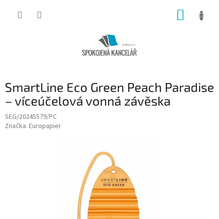
Přejít
NÁKUP
na
obsah
KOŠÍK
SmartLine Eco Green Peach Paradise
– víceúčelová vonná závěska
SEG/20245579/PC
Značka:
Europapier