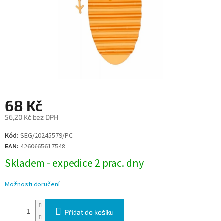
68 Kč
56,20 Kč bez DPH
Měrná
Kód:
SEG/20245579/PC
cena:
EAN:
4260665617548
Skladem - expedice 2 prac. dny
Možnosti doručení
Přidat do košíku