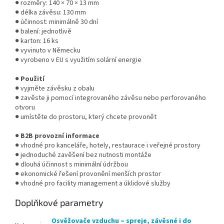
● rozměry: 140 × 70 × 13 mm
● délka závěsu: 130 mm
● účinnost: minimálně 30 dní
● balení: jednotlivě
● karton: 16 ks
● vyvinuto v Německu
● vyrobeno v EU s využitím solární energie
●
Použití
● vyjměte závěsku z obalu
● zavěste ji pomocí integrovaného závěsu nebo perforovaného
otvoru
● umístěte do prostoru, který chcete provonět
●
B2B provozní informace
● vhodné pro kanceláře, hotely, restaurace i veřejné prostory
● jednoduché zavěšení bez nutnosti montáže
● dlouhá účinnost s minimální údržbou
● ekonomické řešení provonění menších prostor
● vhodné pro facility management a úklidové služby
Doplňkové parametry
Osvěžovače vzduchu – spreje, závěsné i do