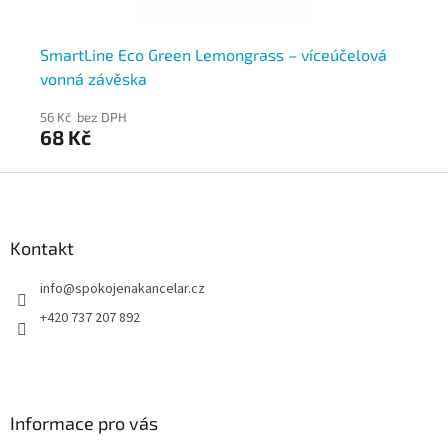
ová
SmartLine Eco Green Lemongrass – víceúčelová
Sm
vonná závěska
vo
56 Kč bez DPH
56
68 Kč
6
Z
á
p
a
Kontakt
t
info
@
spokojenakancelar.cz
í
+420 737 207 892
Informace pro vás