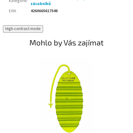
Kategorie
:
zásobníků
EAN
:
4260665617548
High-contrast mode
Mohlo by Vás zajímat