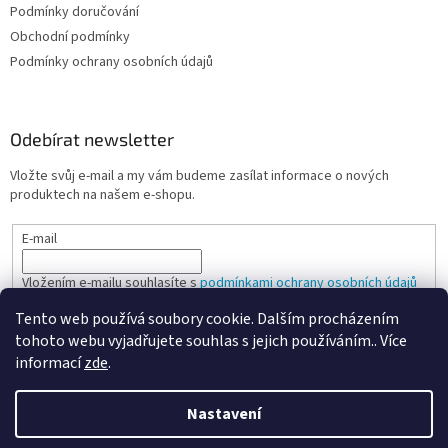
Podmínky doručování
Obchodní podmínky
Podmínky ochrany osobních údajů
Odebírat newsletter
Vložte svůj e-mail a my vám budeme zasílat informace o nových
produktech na našem e-shopu.
E-mail
Vložením e-mailu souhlasíte s
podmínkami ochrany osobních údajů
Tento web používá soubory cookie. Dalším procházením
PŘIHLÁSIT SE
tohoto webu vyjadřujete souhlas s jejich používáním.. Více
informací
zde
.
Nastavení
Vytvořil Shoptet