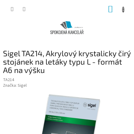
Přejít
NÁKUP
na
obsah
KOŠÍK
Sigel TA214, Akrylový krystalicky čirý
stojánek na letáky typu L - formát
A6 na výšku
TA214
Značka:
Sigel