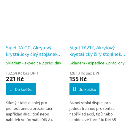
Sigel TA210, Akrylový
Sigel TA212, Akrylový
krystalicky čirý stojánek
krystalicky čirý stojánek
na letáky typu L - formát
na letáky typu L - formát
Skladem - expedice 2 prac. dny
Skladem - expedice 2 prac. dny
A4 na výšku
A5 na výšku
182,64 Kč bez DPH
128,10 Kč bez DPH
221 Kč
155 Kč
Do košíku
Do košíku
Šikmý stolní displej pro
Šikmý stolní displej pro
jednostrannou prezentaci
jednostrannou prezentaci
například akcí, tipů nebo
například akcí, tipů nebo
nabídek ve formátu DIN A4.
nabídek ve formátu DIN A5