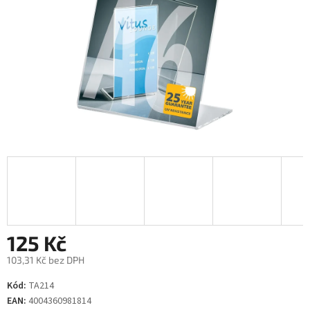
125 Kč
103,31 Kč bez DPH
Měrná
Kód:
TA214
cena:
EAN:
4004360981814