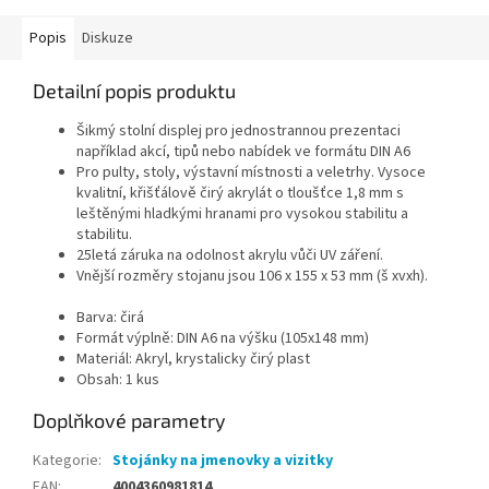
Popis
Diskuze
Detailní popis produktu
Šikmý stolní displej pro jednostrannou prezentaci
například akcí, tipů nebo nabídek ve formátu DIN A6
Pro pulty, stoly, výstavní místnosti a veletrhy. Vysoce
kvalitní, křišťálově čirý akrylát o tloušťce 1,8 mm s
leštěnými hladkými hranami pro vysokou stabilitu a
stabilitu.
25letá záruka na odolnost akrylu vůči UV záření.
Vnější rozměry stojanu jsou 106 x 155 x 53 mm (š xvxh).
Barva: čirá
Formát výplně: DIN A6 na výšku (105x148 mm)
Materiál: Akryl, krystalicky čirý plast
Obsah: 1 kus
Doplňkové parametry
Kategorie
:
Stojánky na jmenovky a vizitky
EAN
:
4004360981814