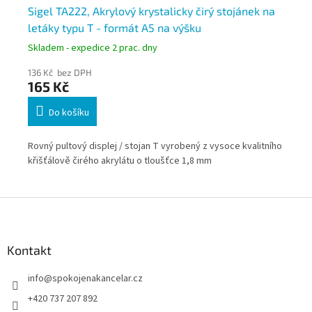
Sigel TA222, Akrylový krystalicky čirý stojánek na
Si
letáky typu T - formát A5 na výšku
le
Skladem - expedice 2 prac. dny
Skl
136 Kč bez DPH
128
165 Kč
15
Do košíku
stu
Rovný pultový displej / stojan T vyrobený z vysoce kvalitního
Šik
křišťálově čirého akrylátu o tloušťce 1,8 mm
akc
Z
á
p
a
Kontakt
t
info
@
spokojenakancelar.cz
í
+420 737 207 892