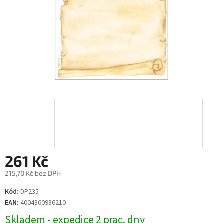
261 Kč
215,70 Kč bez DPH
Měrná
Kód:
DP235
cena:
EAN:
4004360936210
Skladem - expedice 2 prac. dny