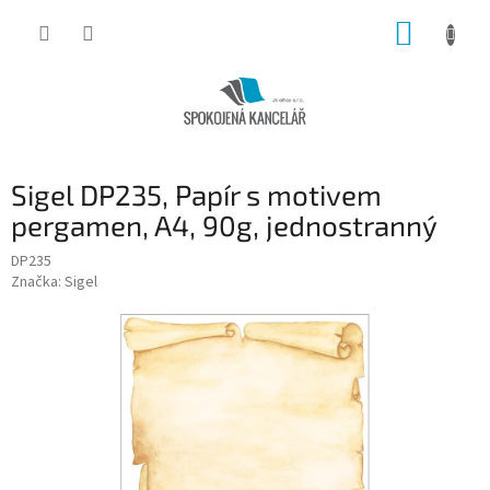
Přejít
NÁKUP
na
obsah
KOŠÍK
Sigel DP235, Papír s motivem
pergamen, A4, 90g, jednostranný
DP235
Značka:
Sigel