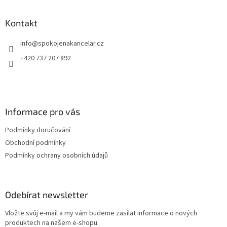
á
p
a
Kontakt
t
info
@
spokojenakancelar.cz
í
+420 737 207 892
Informace pro vás
Podmínky doručování
Obchodní podmínky
Podmínky ochrany osobních údajů
Odebírat newsletter
Vložte svůj e-mail a my vám budeme zasílat informace o nových
produktech na našem e-shopu.