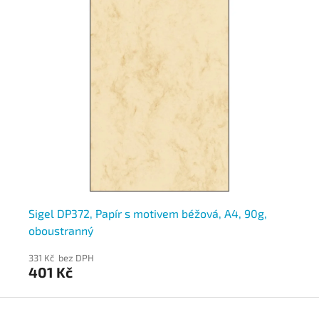
Sigel DP372, Papír s motivem béžová, A4, 90g,
Si
oboustranný
90
331 Kč bez DPH
33
401 Kč
4
Z