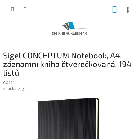
Přejít
NÁKUP
na
obsah
KOŠÍK
Sigel CONCEPTUM Notebook, A4,
záznamní kniha čtverečkovaná, 194
listů
CO111
Značka:
Sigel