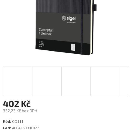
402 Kč
332,23 Kč bez DPH
Měrná
Kód:
CO111
cena:
EAN:
4004360901027