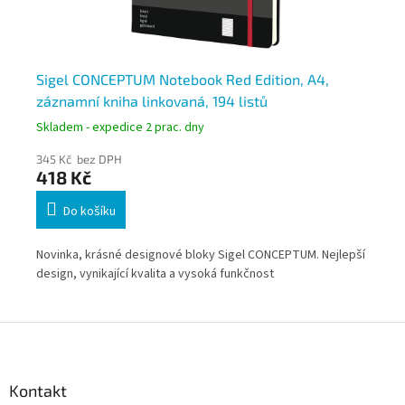
Sigel CONCEPTUM Notebook Red Edition, A4,
Si
záznamní kniha linkovaná, 194 listů
čt
Skladem - expedice 2 prac. dny
Skl
345 Kč bez DPH
40
418 Kč
4
Do košíku
pší
Novinka, krásné designové bloky Sigel CONCEPTUM. Nejlepší
Nov
design, vynikající kvalita a vysoká funkčnost
des
a
Z
á
p
a
Kontakt