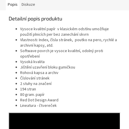
Popis
Diskuze
Detailní popis produktu
Vysoce kvalitní papír v klasickém odstínu umožňuje
použití plnicích per bez zanechání skvrn
Vlastnosti: Index, čísla stránek, poutko na pero, rychlé a
archivní kapsy, atd.
Softwave povrch je vysoce kvalitní, odolný proti
opotřebení
Vysoká kvalita
Jištění uzavření bloku gumičkou
Rohová kapsa a archiv
Číslování stránek
2 stuhy na značení
194 stran
80 gram. papír
Red Dot Design Award
Lineatura - čtvereček