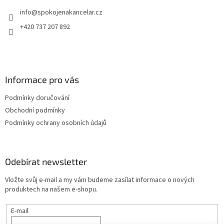
t
info
@
spokojenakancelar.cz
í
+420 737 207 892
Informace pro vás
Podmínky doručování
Obchodní podmínky
Podmínky ochrany osobních údajů
Odebírat newsletter
Vložte svůj e-mail a my vám budeme zasílat informace o nových
produktech na našem e-shopu.
E-mail