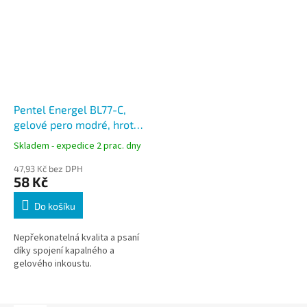
Pentel Energel BL77-C,
gelové pero modré, hrot
0,7 mm
Skladem - expedice 2 prac. dny
47,93 Kč bez DPH
58 Kč
Do košíku
Nepřekonatelná kvalita a psaní
díky spojení kapalného a
gelového inkoustu.