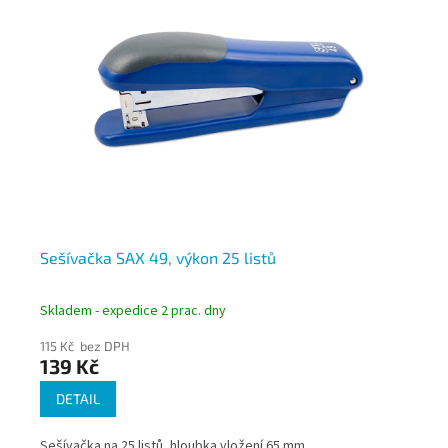
Sešívačka SAX 49, výkon 25 listů
Se
Skladem - expedice 2 prac. dny
Skl
115 Kč bez DPH
131
139 Kč
15
DETAIL
Sešívačka na 25 listů, hloubka vložení 65 mm.
Cen