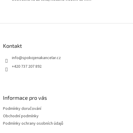
Z
á
p
a
Kontakt
t
info
@
spokojenakancelar.cz
í
+420 737 207 892
Informace pro vás
Podmínky doručování
Obchodní podmínky
Podmínky ochrany osobních údajů