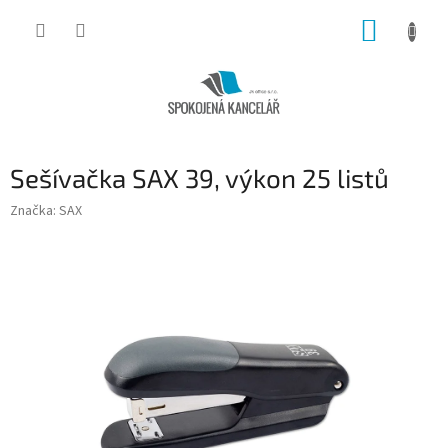
Přejít
NÁKUP
na
obsah
KOŠÍK
Sešívačka SAX 39, výkon 25 listů
Značka:
SAX