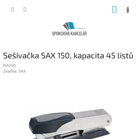
Přejít
NÁKUP
na
obsah
KOŠÍK
Sešívačka SAX 150, kapacita 45 listů
ISA150
Značka:
SAX