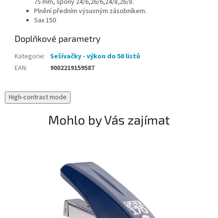
75 mm, spony 24/6,26/6,24/8,26/8.
Plnění předním výsuvným zásobníkem.
Sax 150
Doplňkové parametry
Kategorie
:
Sešívačky - výkon do 50 listů
EAN
:
9002219159587
High-contrast mode
Mohlo by Vás zajímat