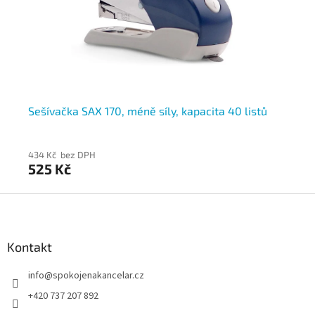
Sešívačka SAX 170, méně síly, kapacita 40 listů
Se
li
434 Kč bez DPH
44
525 Kč
53
Z
á
p
a
Kontakt
t
info
@
spokojenakancelar.cz
í
+420 737 207 892