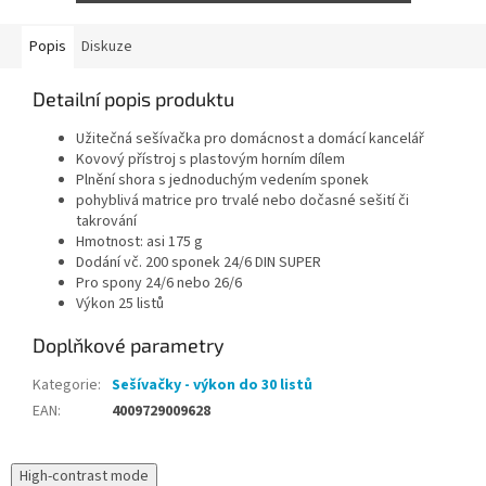
Popis
Diskuze
Detailní popis produktu
Užitečná sešívačka pro domácnost a domácí kancelář
Kovový přístroj s plastovým horním dílem
Plnění shora s jednoduchým vedením sponek
pohyblivá matrice pro trvalé nebo dočasné sešití či
takrování
Hmotnost: asi 175 g
Dodání vč. 200 sponek 24/6 DIN SUPER
Pro spony 24/6 nebo 26/6
Výkon 25 listů
Doplňkové parametry
Kategorie
:
Sešívačky - výkon do 30 listů
EAN
:
4009729009628
High-contrast mode