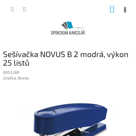
Přejít
NÁKUP
na
obsah
KOŠÍK
Sešívačka NOVUS B 2 modrá, výkon
25 listů
020-1260
Značka:
Novus