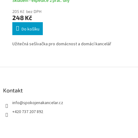
Skladem - expedice 2 prac. dny
Skl
205 Kč bez DPH
20
248 Kč
2
Do košíku
ou
Užitečná sešívačka pro domácnost a domácí kancelář
Uži
ání
Z
á
p
a
Kontakt
t
info
@
spokojenakancelar.cz
í
+420 737 207 892