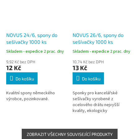
NOVUS 24/6, spony do
NOVUS 26/6, spony do
sešívačky 1000 ks
sešívačky 1000 ks
Skladem - expedice 2 prac. dny
Skladem - expedice 2 prac. dny
9,92 Kč bez DPH
10,74 Kč bez DPH
12 Kč
13 Kč
Do košíku
Do košíku
Kvalitní spony německého
Sponky pro kancelářské
výrobce, pozinkované.
sešívačky vyrobené z
ocelového drátu nejvyšší
kvality, ekologicky
pozinkované.
ZOBRAZIT VŠECHNY SOUVISEJÍCÍ PRODUKTY