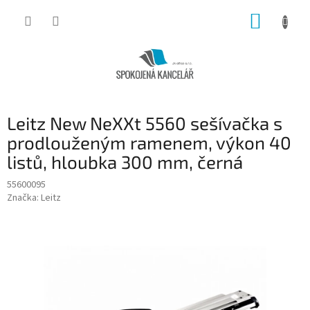
Přejít
NÁKUP
na
obsah
KOŠÍK
Leitz New NeXXt 5560 sešívačka s
prodlouženým ramenem, výkon 40
listů, hloubka 300 mm, černá
55600095
Značka:
Leitz