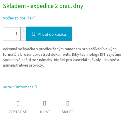
Skladem - expedice 2 prac. dny
Možnosti doručení
Přidat do košíku
Výkonná sešívačka s prodlouženým ramenem pro sešívání velkých
formátů a brožur uprostřed dokumentu. Díky technologii DIT zajišťuje
spolehlivé sešití bez námahy. Ideální pro kanceláře, školy i tiskové a
administrativní provozy.
Detailní informace
ZEPTAT SE
HLÍDAT
SDÍLET