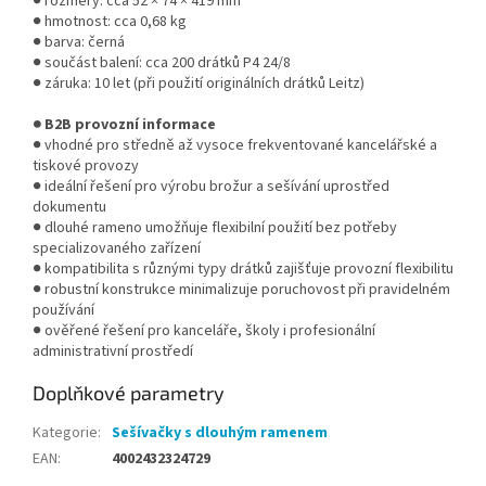
● rozměry: cca 52 × 74 × 419 mm
● hmotnost: cca 0,68 kg
● barva: černá
● součást balení: cca 200 drátků P4 24/8
● záruka: 10 let (při použití originálních drátků Leitz)
● B2B provozní informace
● vhodné pro středně až vysoce frekventované kancelářské a
tiskové provozy
● ideální řešení pro výrobu brožur a sešívání uprostřed
dokumentu
● dlouhé rameno umožňuje flexibilní použití bez potřeby
specializovaného zařízení
● kompatibilita s různými typy drátků zajišťuje provozní flexibilitu
● robustní konstrukce minimalizuje poruchovost při pravidelném
používání
● ověřené řešení pro kanceláře, školy i profesionální
administrativní prostředí
Doplňkové parametry
Kategorie
:
Sešívačky s dlouhým ramenem
EAN
:
4002432324729