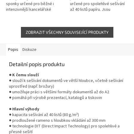
sponky určené pro běžné i
určené pro spolehlivé sešívání
intenzivnější kancelářské
až 40 listů papíru. Jsou
sešívání až do 30 listů papíru (80
optimalizované pro sešívačky
g/m²). Zajišťují přesný průnik a...
Leitz, ale kompatibilní i s...
ZOBRAZIT VŠECHNY SOUVISEJÍCÍ PRODUKTY
Popis
Diskuze
Detailní popis produktu
● K čemu slouží
● slouží k sešívání dokumentů ve větší hloubce, včetně sešívání
uprostřed (např. brožury)
● umožňuje práci s většími formáty dokumentů až do A2
● pomáhá při výrobě prezentací, katalogů a tiskovin
● Hlavní výhody
● kapacita sešívání až 40 listů (80 g/m²)
● prodloužené rameno s hloubkou vkládání až 300 mm
● technologie DIT (Direct Impact Technology) pro spolehlivé a
přesné sešití