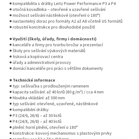
● kompatibilita s drátky Leitz Power Performance P3 a P4
● otočná kovadlinka – otevřené a uzavřené sešívání
● možnost sešívání nástěnkové (otevření o 180°)
● nastavitelný doraz pro formáty A2 až A6 včetně US formátů
● robustní konstrukce pro dlouhodobé použití
● Využití (školy, úřady, firmy i domácnosti)
● kanceláře a firmy pro tvorbu brožur a prezentací
● školy pro sešívání výukových materiálů
● tisková a kopírovací centra
● úřady a administrativní provozy
● domácí kanceláře pro práci s většími dokumenty
● Technické informace
● typ: sešívačka s prodlouženým ramenem
● kapacita sešívání: až 40 listů (80 g/m²) / cca 4 mm
● hloubka vkládání: až 300 mm
● typ sešívání: otevřené, uzavřené, nástěnkové
● kompatibilní drátky:
● P3 (24/6, 26/6) – až 30 listů
● P4 (24/8, 26/8) – až 40 listů
● plnění: horní plnění, otevření o 180°
● konstrukce: kovový mechanismus s plastovými prvky