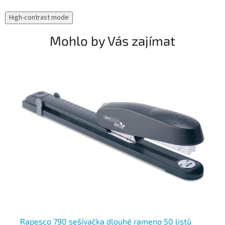
High-contrast mode
Mohlo by Vás zajímat
Rapesco 790 sešívačka dlouhé rameno 50 listů
Se