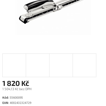
1 820 Kč
1 504,13 Kč bez DPH
Měrná
Kód:
55600095
cena:
EAN:
4002432324729