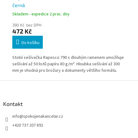
černá
20
Skladem - expedice 2 prac. dny
Skl
390 Kč bez DPH
412
472 Kč
4
Do košíku
Stolní sešívačka Rapesco 790 s dlouhým ramenem umožňuje
Pro
sešívání až 50 listů papíru 80 g/m². Hloubka sešívání až 300
ram
í a
mm je vhodná pro brožury a dokumenty většího formátu.
Vhodná pro školy, úřady i kanceláře.
Z
ti.
á
p
a
Kontakt
t
info
@
spokojenakancelar.cz
í
+420 737 207 892