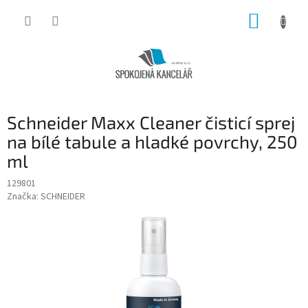
Přejít
NÁKUP
na
obsah
KOŠÍK
Schneider Maxx Cleaner čisticí sprej
na bílé tabule a hladké povrchy, 250
ml
129801
Značka:
SCHNEIDER