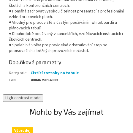
● Ověřené řešení pro každodenní údržbu tabulí ve firmách,
školách a konferenčních centrech.
● Pomáhá zachovat vysokou čitelnost prezentací a profesionální
vzhled pracovních ploch.
● Vhodný pro pracoviště s častým používáním whiteboardů a
plánovacích tabulí.
● Dlouhodobě používaný v kancelářích, vzdělávacích institucích i
školících centrech.
● Spolehlivá volba pro pravidelné odstraňování stop po
popisovačích a běžných provozních nečistot.
Doplňkové parametry
Kategorie
:
Čistící roztoky na tabule
EAN
:
4004675094889
High-contrast mode
Mohlo by Vás zajímat
Výprodej