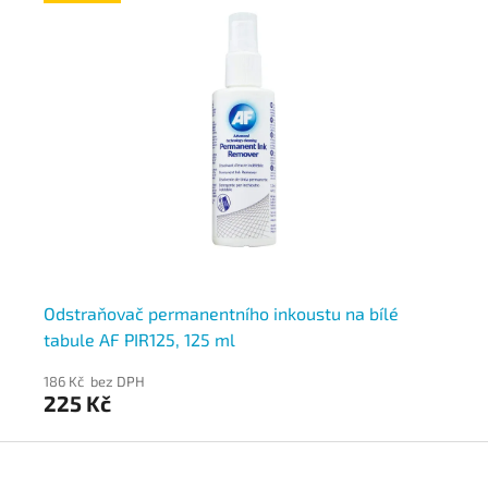
ky
Odstraňovač permanentního inkoustu na bílé
DU
tabule AF PIR125, 125 ml
ta
186 Kč bez DPH
164
225 Kč
19
Z
á