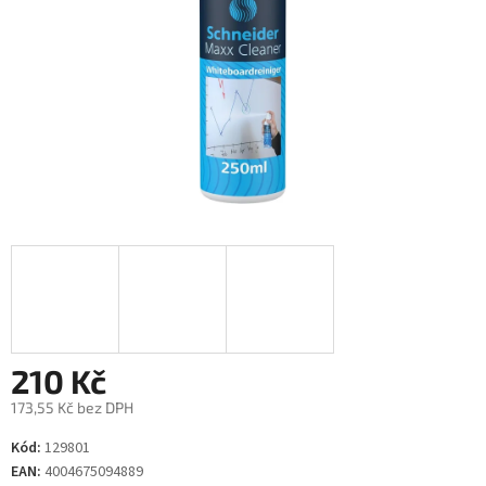
210 Kč
173,55 Kč bez DPH
Měrná
Kód:
129801
cena:
EAN:
4004675094889