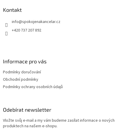
p
a
Kontakt
t
info
@
spokojenakancelar.cz
í
+420 737 207 892
Informace pro vás
Podmínky doručování
Obchodní podmínky
Podmínky ochrany osobních údajů
Odebírat newsletter
Vložte svůj e-mail a my vám budeme zasílat informace o nových
produktech na našem e-shopu.