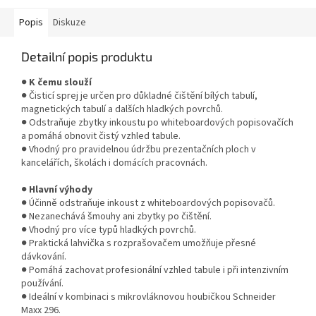
Popis
Diskuze
Detailní popis produktu
●
K čemu slouží
● Čisticí sprej je určen pro důkladné čištění bílých tabulí,
magnetických tabulí a dalších hladkých povrchů.
● Odstraňuje zbytky inkoustu po whiteboardových popisovačích
a pomáhá obnovit čistý vzhled tabule.
● Vhodný pro pravidelnou údržbu prezentačních ploch v
kancelářích, školách i domácích pracovnách.
●
Hlavní výhody
● Účinně odstraňuje inkoust z whiteboardových popisovačů.
● Nezanechává šmouhy ani zbytky po čištění.
● Vhodný pro více typů hladkých povrchů.
● Praktická lahvička s rozprašovačem umožňuje přesné
dávkování.
● Pomáhá zachovat profesionální vzhled tabule i při intenzivním
používání.
● Ideální v kombinaci s mikrovláknovou houbičkou Schneider
Maxx 296.