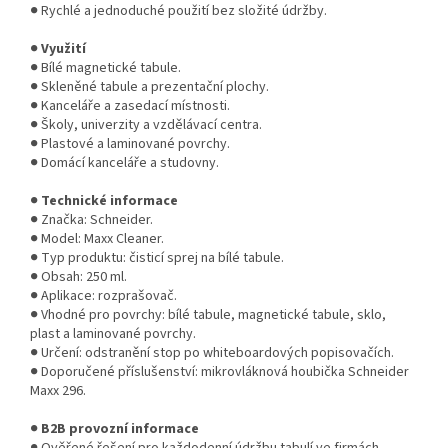
● Rychlé a jednoduché použití bez složité údržby.
●
Využití
● Bílé magnetické tabule.
● Skleněné tabule a prezentační plochy.
● Kanceláře a zasedací místnosti.
● Školy, univerzity a vzdělávací centra.
● Plastové a laminované povrchy.
● Domácí kanceláře a studovny.
●
Technické informace
● Značka: Schneider.
● Model: Maxx Cleaner.
● Typ produktu: čisticí sprej na bílé tabule.
● Obsah: 250 ml.
● Aplikace: rozprašovač.
● Vhodné pro povrchy: bílé tabule, magnetické tabule, sklo,
plast a laminované povrchy.
● Určení: odstranění stop po whiteboardových popisovačích.
● Doporučené příslušenství: mikrovláknová houbička Schneider
Maxx 296.
●
B2B provozní informace