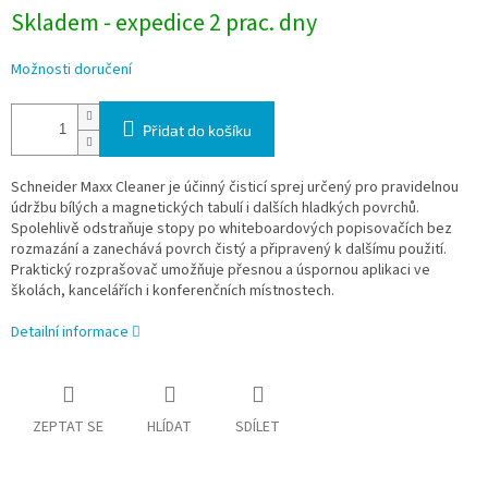
Skladem - expedice 2 prac. dny
Možnosti doručení
Přidat do košíku
Schneider Maxx Cleaner je účinný čisticí sprej určený pro pravidelnou
údržbu bílých a magnetických tabulí i dalších hladkých povrchů.
Spolehlivě odstraňuje stopy po whiteboardových popisovačích bez
rozmazání a zanechává povrch čistý a připravený k dalšímu použití.
Praktický rozprašovač umožňuje přesnou a úspornou aplikaci ve
školách, kancelářích i konferenčních místnostech.
Detailní informace
ZEPTAT SE
HLÍDAT
SDÍLET