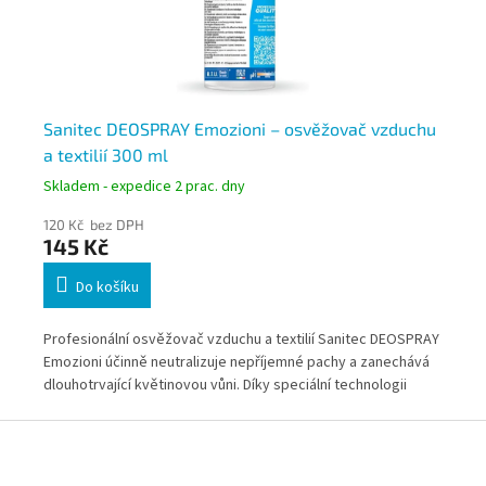
Sanitec DEOSPRAY Emozioni – osvěžovač vzduchu
Sa
a textilií 300 ml
vz
Skladem - expedice 2 prac. dny
Skl
120 Kč bez DPH
120
145 Kč
14
Do košíku
UME
Profesionální osvěžovač vzduchu a textilií Sanitec DEOSPRAY
Pro
et,
Emozioni účinně neutralizuje nepříjemné pachy a zanechává
Emo
dlouhotrvající květinovou vůni. Díky speciální technologii
dlo
odstraňování pachů je vhodný pro interiéry i textilní povrchy.
ods
Z
á
p