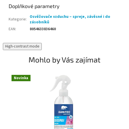
Doplňkové parametry
Osvěžovače vzduchu – spreje, závěsné i do
Kategorie
:
zásobníků
EAN
:
8054633836460
High-contrast mode
Mohlo by Vás zajímat
Novinka
N