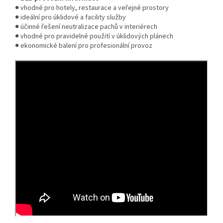
● vhodné pro hotely, restaurace a veřejné prostory
● ideální pro úklidové a facility služby
● účinné řešení neutralizace pachů v interiérech
● vhodné pro pravidelné použití v úklidových plánech
● ekonomické balení pro profesionální provoz