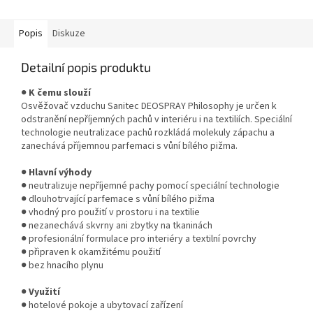
květinovou vůni. Díky speciální
květinovou vůni. Díky speciální
technologii...
technologii...
Popis
Diskuze
Detailní popis produktu
●
K čemu slouží
Osvěžovač vzduchu Sanitec DEOSPRAY Philosophy je určen k
odstranění nepříjemných pachů v interiéru i na textiliích. Speciální
technologie neutralizace pachů rozkládá molekuly zápachu a
zanechává příjemnou parfemaci s vůní bílého pižma.
●
Hlavní výhody
● neutralizuje nepříjemné pachy pomocí speciální technologie
● dlouhotrvající parfemace s vůní bílého pižma
● vhodný pro použití v prostoru i na textilie
● nezanechává skvrny ani zbytky na tkaninách
● profesionální formulace pro interiéry a textilní povrchy
● připraven k okamžitému použití
● bez hnacího plynu
●
Využití
● hotelové pokoje a ubytovací zařízení