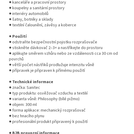
● kanceláře a pracovní prostory
● koupelny a sanitární prostory
● interiéry automobilů
● šatny, botníky a sklady
● textilní čalounění, závěsy a koberce
●
Použití
● odstraňte bezpečnostní pojistku rozprašovače
● stiskněte dávkovač 2–3× a nastříkejte do prostoru
● aplikujte směrem vzhůru nebo ze vzdálenosti cca 30 cm od
povrchů
● větší počet nástřiků prodlužuje intenzitu vůně
● přípravek je připraven k přímému použití
●
Technické informace
● značka: Sanitec
● typ produktu: osvěžovač vzduchu a textilií
● varianta vůně: Philosophy (bílé pižmo)
● objem: 300 ml
● forma aplikace: mechanický rozprašovač
● bez hnacího plynu
● profesionální produkt připravený k použití
●
B2B provozní informace