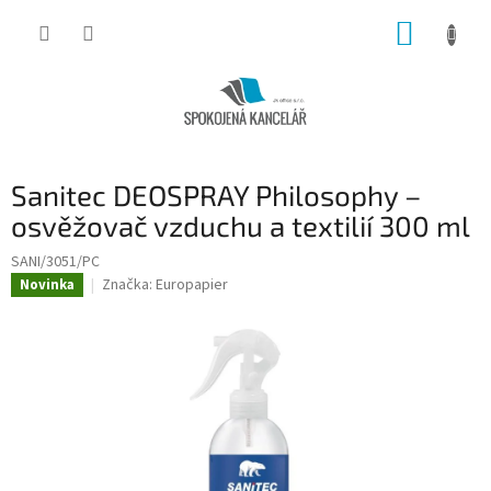
Přejít
NÁKUP
na
obsah
KOŠÍK
Sanitec DEOSPRAY Philosophy –
osvěžovač vzduchu a textilií 300 ml
SANI/3051/PC
Značka:
Europapier
Novinka