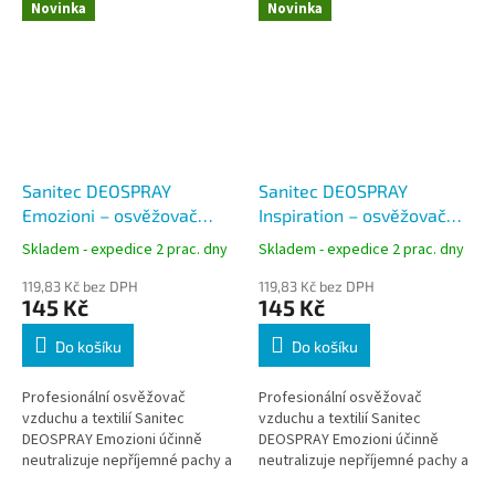
Novinka
Novinka
Sanitec DEOSPRAY
Sanitec DEOSPRAY
Emozioni – osvěžovač
Inspiration – osvěžovač
vzduchu a textilií 300 ml
vzduchu a textilií 300 ml
Skladem - expedice 2 prac. dny
Skladem - expedice 2 prac. dny
119,83 Kč bez DPH
119,83 Kč bez DPH
145 Kč
145 Kč
Do košíku
Do košíku
Profesionální osvěžovač
Profesionální osvěžovač
vzduchu a textilií Sanitec
vzduchu a textilií Sanitec
DEOSPRAY Emozioni účinně
DEOSPRAY Emozioni účinně
neutralizuje nepříjemné pachy a
neutralizuje nepříjemné pachy a
zanechává dlouhotrvající
zanechává dlouhotrvající