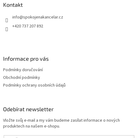
a
Kontakt
t
info
@
spokojenakancelar.cz
í
+420 737 207 892
Informace pro vás
Podmínky doručování
Obchodní podmínky
Podmínky ochrany osobních údajů
Odebírat newsletter
Vložte svůj e-mail a my vám budeme zasílat informace o nových
produktech na našem e-shopu.