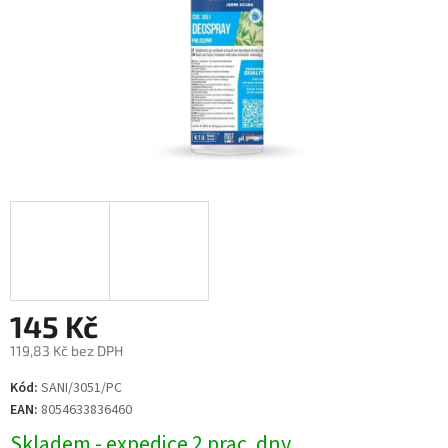
145 Kč
119,83 Kč bez DPH
Měrná
Kód:
SANI/3051/PC
cena:
EAN:
8054633836460
Skladem - expedice 2 prac. dny