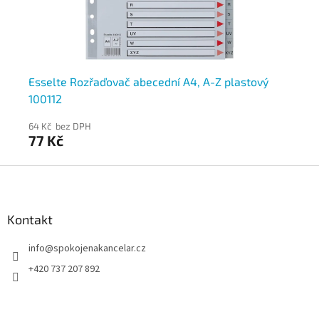
Esselte Rozřaďovač abecední A4, A-Z plastový
Ro
100112
64 Kč bez DPH
60
77 Kč
72
Z
á
p
a
Kontakt
t
info
@
spokojenakancelar.cz
í
+420 737 207 892