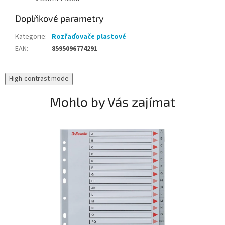
Doplňkové parametry
Kategorie
:
Rozřaďovače plastové
EAN
:
8595096774291
High-contrast mode
Mohlo by Vás zajímat