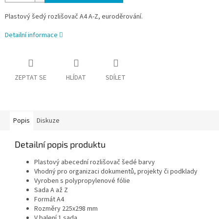
Plastový šedý rozlišovač A4 A-Z, euroděrování.
Detailní informace
ZEPTAT SE
HLÍDAT
SDÍLET
Popis
Diskuze
Detailní popis produktu
Plastový abecední rozlišovač šedé barvy
Vhodný pro organizaci dokumentů, projekty či podklady
Vyroben s polypropylenové fólie
Sada A až Z
Formát A4
Rozměry 225x298 mm
V balení 1 sada