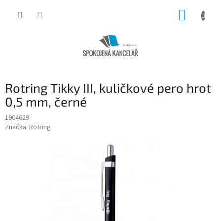
Přejít
NÁKUP
na
obsah
KOŠÍK
Rotring Tikky III, kuličkové pero hrot
0,5 mm, černé
1904629
Značka:
Rotring