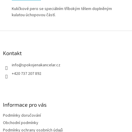
Kuličkové pero se speciálním tříbokým tělem doplněným
Kul
kulatou úchopovou částí.
kul
Z
á
p
a
Kontakt
t
info
@
spokojenakancelar.cz
í
+420 737 207 892
Informace pro vás
Podmínky doručování
Obchodní podmínky
Podmínky ochrany osobních údajů