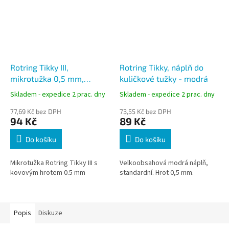
Rotring Tikky III,
Rotring Tikky, náplň do
mikrotužka 0,5 mm,
kuličkové tužky - modrá
kovový hrot, černá
Skladem - expedice 2 prac. dny
Skladem - expedice 2 prac. dny
77,69 Kč bez DPH
73,55 Kč bez DPH
94 Kč
89 Kč
Do košíku
Do košíku
Mikrotužka Rotring Tikky III s
Velkoobsahová modrá náplň,
kovovým hrotem 0.5 mm
standardní. Hrot 0,5 mm.
Popis
Diskuze