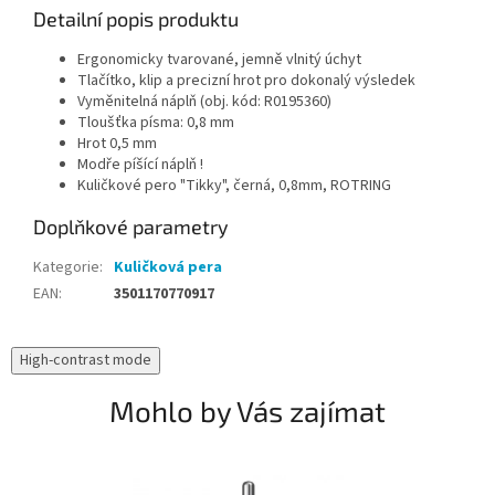
Detailní popis produktu
Ergonomicky tvarované, jemně vlnitý úchyt
Tlačítko, klip a precizní hrot pro dokonalý výsledek
Vyměnitelná náplň (obj. kód: R0195360)
Tloušťka písma: 0,8 mm
Hrot 0,5 mm
Modře píšící náplň !
Kuličkové pero "Tikky", černá, 0,8mm, ROTRING
Doplňkové parametry
Kategorie
:
Kuličková pera
EAN
:
3501170770917
High-contrast mode
Mohlo by Vás zajímat