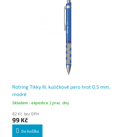
o,
Rotring Tikky III, kuličkové pero hrot 0,5 mm,
Ro
modré
Skladem - expedice 2 prac. dny
Skl
82 Kč bez DPH
82
99 Kč
9
Do košíku